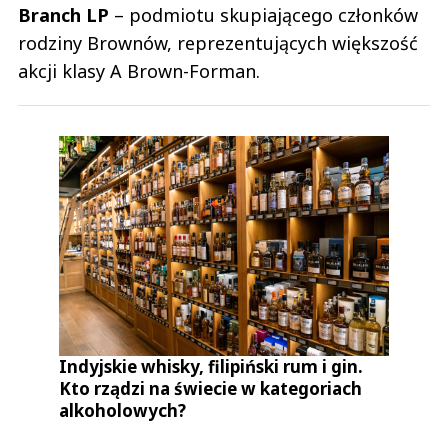
Branch LP
– podmiotu skupiającego członków
rodziny Brownów, reprezentujących większość
akcji klasy A Brown-Forman.
Indyjskie whisky, filipiński rum i gin.
Kto rządzi na świecie w kategoriach
alkoholowych?