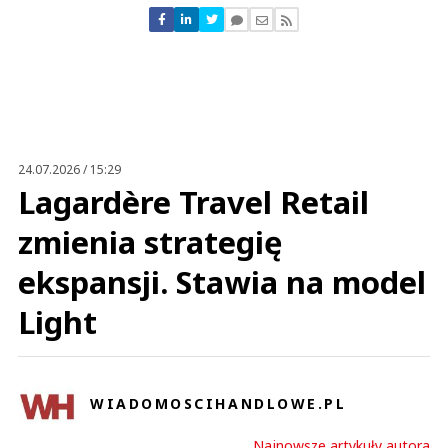
Nie znaleziono komentarzy
Zostaw swoje komentarze
Imię (Wymagane)
Anuluj
Prześlij komentarz
24.07.2026 / 15:29
Lagardère Travel Retail
zmienia strategię
ekspansji. Stawia na model
Light
WIADOMOSCIHANDLOWE.PL
Najnowsze artykuły autora