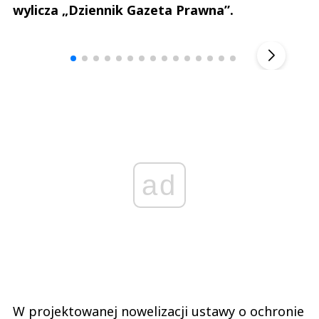
wylicza „Dziennik Gazeta Prawna”.
Andrzej i Marta Sterniccy
Marta i 
▶
ad
W projektowanej nowelizacji ustawy o ochronie