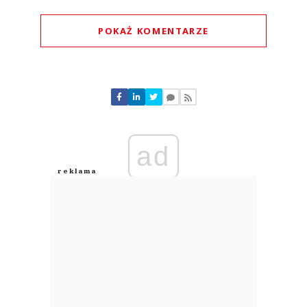
POKAŻ KOMENTARZE
Komentarze (
0
)
Nie znaleziono komentarzy
Zostaw swoje komentarze
Imię (Wymagane)
ad
Anuluj
Prześlij komentarz