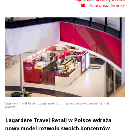
Napisz wiadomość
Lagardère Travel Retail rozwija model Light i przyspiesza ekspansję (fot. mat.
prasowe)
Lagardère Travel Retail w Polsce wdraża
nowy model rozwoju swoich konceptów