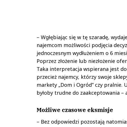
– Wgłębiając się w tę szaradę, wyda
najemcom możliwości podjęcia decyzj
jednoczesnym wydłużeniem o 6 miesię
Poprzez złożenie lub niezłożenie ofe
Taka interpretacja wspierana jest d
przecież najemcy, którzy swoje skle
markety „Dom i Ogród” czy pralnie. 
byłoby trudne do zaakceptowania – an
Możliwe czasowe eksmisje
– Bez odpowiedzi pozostają natomiast