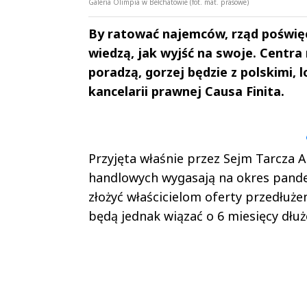
Galeria Olimpia w Bełchatowie (fot. mat. prasowe)
By ratować najemców, rząd poświęca
wiedzą, jak wyjść na swoje. Centra
poradzą, gorzej będzie z polskimi, 
kancelarii prawnej Causa Finita.
Andrzej i Marta
Marta i An
Sterniccy
Sterniccy
▶
▶
Przyjęta właśnie przez Sejm Tarcza
handlowych wygasają na okres pandem
złożyć właścicielom oferty przedłu
będą jednak wiązać o 6 miesięcy dłuże