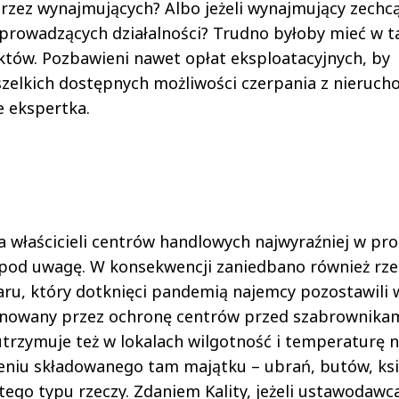
 przez wynajmujących? Albo jeżeli wynajmujący zechc
rowadzących działalności? Trudno byłoby mieć w ta
iektów. Pozbawieni nawet opłat eksploatacyjnych, by
zelkich dostępnych możliwości czerpania z nieruch
e ekspertka.
a właścicieli centrów handlowych najwyraźniej w pro
ł pod uwagę. W konsekwencji zaniedbano również rze
aru, który dotknięci pandemią najemcy pozostawili 
pilnowany przez ochronę centrów przed szabrownikam
utrzymuje też w lokalach wilgotność i temperaturę 
eniu składowanego tam majątku – ubrań, butów, ksi
tego typu rzeczy. Zdaniem Kality, jeżeli ustawodawc