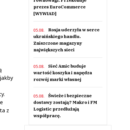
równowagi. Przekonuje
prezes EuroCommerce
[WYWIAD]
Rosja uderzyła w serce
05.08.
ukraińskiego handlu.
Zniszczone magazyny
największych sieci
Sieć Amic buduje
05.08.
ą
wartość koszyka i napędza
jakby
rozwój marki własnej
y.
Świeże i bezpieczne
05.08.
ie
dostawy zostają? Makro i FM
Logistic przedłużają
ta z
współpracę.