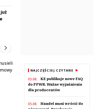
 już
ie
ek
Szefem być Sezon 2
Marcin Przybysz
▶
▶
usieli
 umowy
NAJCZĘŚCIEJ CZYTANE
KE publikuje nowe FAQ
05.08.
do PPWR. Ważne wyjaśnienia
dla producentów
Handel musi wrócić do
05.08.