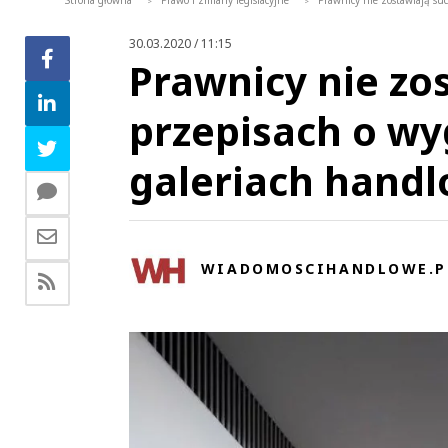
Strona główna
Prawo i zmiany legislacyjne
Prawnicy nie zostawiają s
>
>
30.03.2020 / 11:15
Prawnicy nie zos
przepisach o w
galeriach hand
WIADOMOSCIHANDLOWE.P