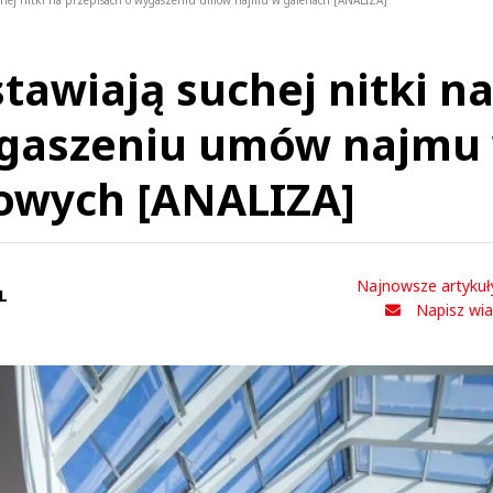
uchej nitki na przepisach o wygaszeniu umów najmu w galeriach [ANALIZA]
tawiają suchej nitki n
ygaszeniu umów najmu
lowych [ANALIZA]
Najnowsze artykuł
L
Napisz wi