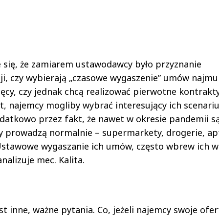
je się, że zamiarem ustawodawcy było przyznanie
i, czy wybierają „czasowe wygaszenie” umów najmu 
cy, czy jednak chcą realizować pierwotne kontrakty
rt, najemcy mogliby wybrać interesujący ich scenariu
odatkowo przez fakt, że nawet w okresie pandemii s
py prowadzą normalnie – supermarkety, drogerie, ap
Ustawowe wygaszanie ich umów, często wbrew ich wo
alizuje mec. Kalita.
 inne, ważne pytania. Co, jeżeli najemcy swoje ofer