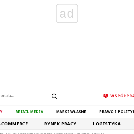
ad
WSPÓŁPR
ZY
RETAIL MEDIA
MARKI WŁASNE
PRAWO I POLITY
-COMMERCE
RYNEK PRACY
LOGISTYKA