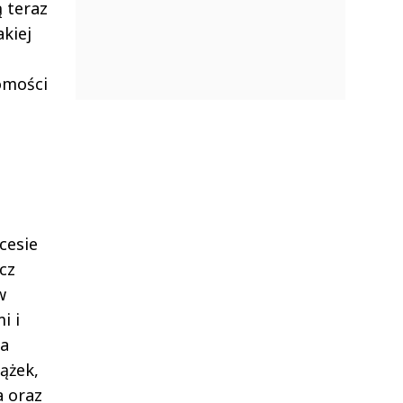
ą teraz
kiej
omości
cesie
cz
w
i i
na
ążek,
a oraz