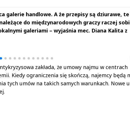
 galerie handlowe. A że przepisy są dziurawe, te
 należące do międzynarodowych graczy raczej sob
lokalnymi galeriami – wyjaśnia mec. Diana Kalita z
drzej
Michał Stężalski
FineDiningWe
▶
▶
 Antykryzysowa zakłada, że umowy najmu w centrach
ii. Kiedy ograniczenia się skończą, najemcy będą m
żenia tych umów na takich samych warunkach. Nowe
j.