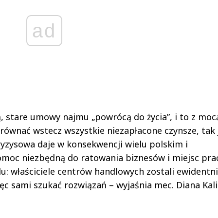
ad
żą, stare umowy najmu „powrócą do życia”, i to z moc
równać wstecz wszystkie niezapłacone czynsze, tak 
ryzysowa daje w konsekwencji wielu polskim i
oc niezbędną do ratowania biznesów i miejsc prac
lu: właściciele centrów handlowych zostali ewidentn
c sami szukać rozwiązań – wyjaśnia mec. Diana Kali