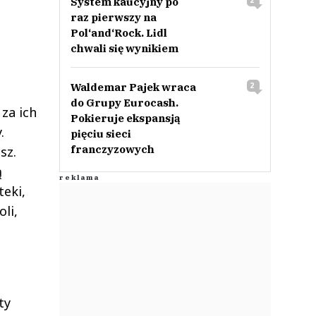
System kaucyjny po
2
raz pierwszy na
Pol‘and‘Rock. Lidl
chwali się wynikiem
Waldemar Pajek wraca
2
do Grupy Eurocash.
za ich
Pokieruje ekspansją
.
pięciu sieci
franczyzowych
sz.
ą
teki,
li,
ty