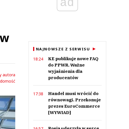
ad
a
 w
NAJNOWSZE Z SERWISU
KE publikuje nowe FAQ
18:24
do PPWR. Ważne
wyjaśnienia dla
y autora
producentów
adomość
Handel musi wrócić do
17:38
równowagi. Przekonuje
prezes EuroCommerce
[WYWIAD]
Rosja uderzyła w serce
16:57