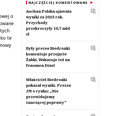
NAJCZĘŚCIEJ KOMENTOWANE
Auchan Polska ujawnia
5
owej o
wyniki za 2025 rok.
łowane
Przychody
przekroczyły 10,7 mld
 tych
zł
lko te
umowy
Były prezes Biedronki
4
komentuje przejęcie
Żabki. Wskazuje też na
fenomen Dino!
Właściciel Biedronki
3
pokazał wyniki. Prezes
JM o rynku: „Nie
przewidujemy
znaczącej poprawy”