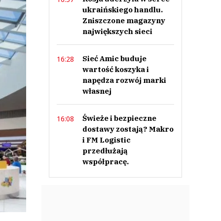
ukraińskiego handlu.
Zniszczone magazyny
największych sieci
Sieć Amic buduje
16:28
wartość koszyka i
napędza rozwój marki
własnej
Świeże i bezpieczne
16:08
dostawy zostają? Makro
i FM Logistic
przedłużają
współpracę.