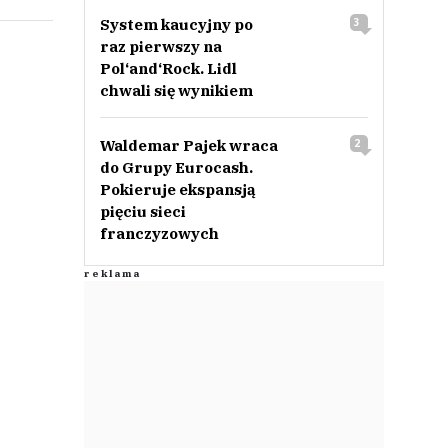
System kaucyjny po
3
raz pierwszy na
Pol‘and‘Rock. Lidl
chwali się wynikiem
Waldemar Pajek wraca
2
do Grupy Eurocash.
Pokieruje ekspansją
pięciu sieci
franczyzowych