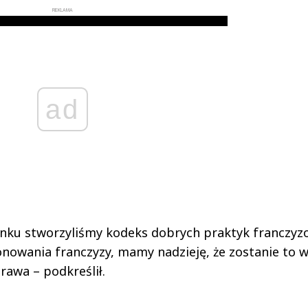
REKLAMA
ad
ynku stworzyliśmy kodeks dobrych praktyk franczyz
owania franczyzy, mamy nadzieję, że zostanie to w
awa – podkreślił.