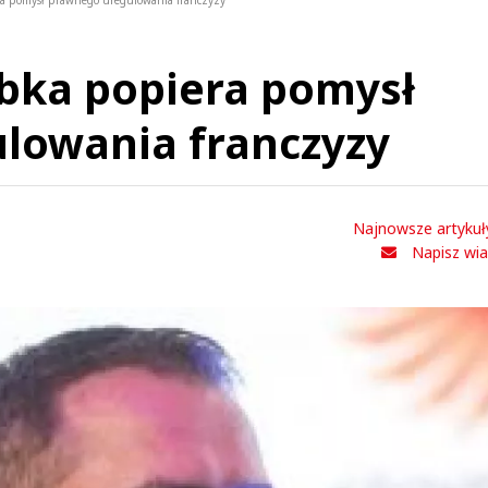
a pomysł prawnego uregulowania franczyzy
bka popiera pomysł
lowania franczyzy
Najnowsze artykuł
Napisz wi