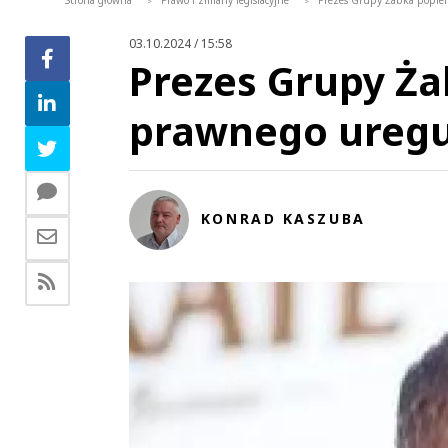
Strona główna
Prawo i zmiany legislacyjne
Prezes Grupy Żabka popier
>
>
03.10.2024 / 15:58
Prezes Grupy Ża
prawnego uregu
KONRAD KASZUBA