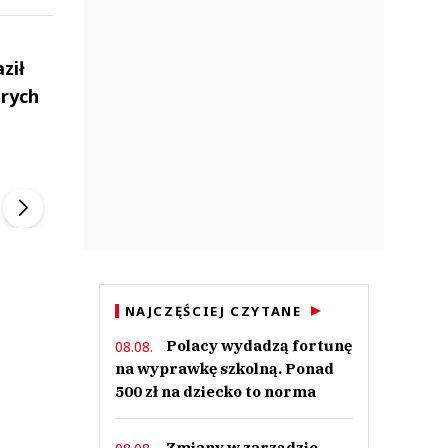
ził
rych
ek
Szefem być Sezon 2
Marcin Przybysz
▶
▶
NAJCZĘŚCIEJ CZYTANE
Polacy wydadzą fortunę
08.08.
na wyprawkę szkolną. Ponad
500 zł na dziecko to norma
Zmiany w zarządzie