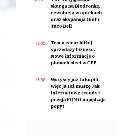
skarga na Biedronkę,
rewolucja w aptekach
oraz ekspansja Gulf i
Taco Bell
Tesco coraz bliżej
18:05
sprzedaży biznesu.
Nowe informacje o
planach sieci w CEE
Wszyscy już to kupili,
16:38
więc ja też muszę Jak
internetowe trendy i
presja FOMO napędzają
popyt