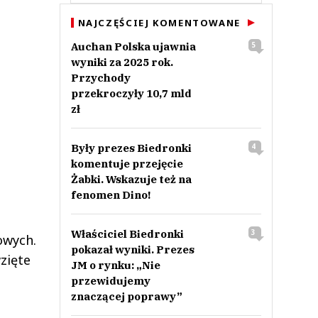
NAJCZĘŚCIEJ KOMENTOWANE
Auchan Polska ujawnia
5
wyniki za 2025 rok.
Przychody
przekroczyły 10,7 mld
zł
Były prezes Biedronki
4
komentuje przejęcie
Żabki. Wskazuje też na
fenomen Dino!
Właściciel Biedronki
3
owych.
pokazał wyniki. Prezes
zięte
JM o rynku: „Nie
przewidujemy
znaczącej poprawy”