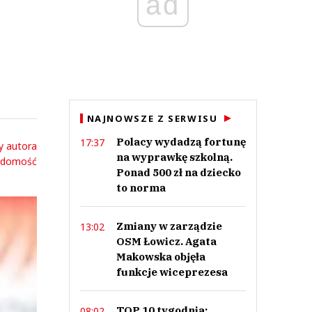
ad
NAJNOWSZE Z SERWISU
Polacy wydadzą fortunę
17:37
y autora
na wyprawkę szkolną.
adomość
Ponad 500 zł na dziecko
to norma
Zmiany w zarządzie
13:02
OSM Łowicz. Agata
Makowska objęła
funkcje wiceprezesa
TOP 10 tygodnia:
08:02