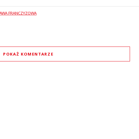
AWA FRANCZYZOWA
POKAŻ KOMENTARZE
Komentarze (
0
)
Nie znaleziono komentarzy
staw swoje komentarze
Imię (Wymagane)
Anuluj
Prześlij komentarz