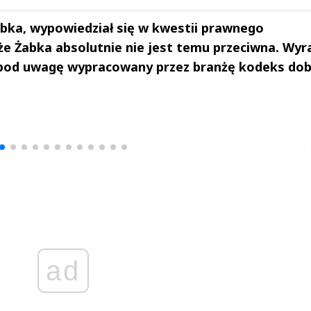
bka, wypowiedział się w kwestii prawnego
że Żabka absolutnie nie jest temu przeciwna. Wyra
pod uwagę wypracowany przez branżę kodeks dob
drzej
Michał Stężalski
FineDiningWe
▶
▶
ad