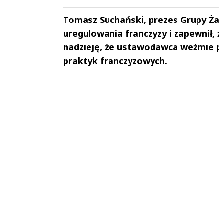
Tomasz Suchański, prezes Grupy Ża
uregulowania franczyzy i zapewnił, 
nadzieję, że ustawodawca weźmie 
praktyk franczyzowych.
Andrzej i Marta
Marta i An
Sterniccy
Sterniccy
▶
▶