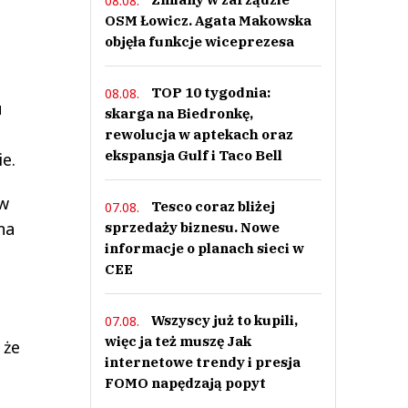
08.08.
OSM Łowicz. Agata Makowska
objęła funkcje wiceprezesa
TOP 10 tygodnia:
08.08.
u
skarga na Biedronkę,
rewolucja w aptekach oraz
ekspansja Gulf i Taco Bell
e.
 w
Tesco coraz bliżej
07.08.
na
sprzedaży biznesu. Nowe
informacje o planach sieci w
CEE
Wszyscy już to kupili,
07.08.
więc ja też muszę Jak
 że
internetowe trendy i presja
FOMO napędzają popyt