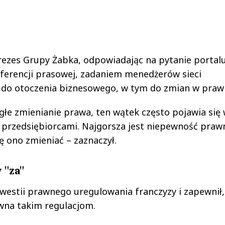
rezes Grupy Żabka, odpowiadając na pytanie portal
erencji prasowej, zadaniem menedżerów sieci
 do otoczenia biznesowego, w tym do zmian w prawi
ągłe zmienianie prawa, ten wątek często pojawia się
 przedsiębiorcami. Najgorsza jest niepewność praw
ę ono zmieniać – zaznaczył.
 "za"
kwestii prawnego uregulowania franczyzy i zapewnił,
iwna takim regulacjom.