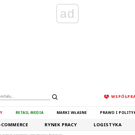
ad
WSPÓŁPR
ZY
RETAIL MEDIA
MARKI WŁASNE
PRAWO I POLITY
-COMMERCE
RYNEK PRACY
LOGISTYKA