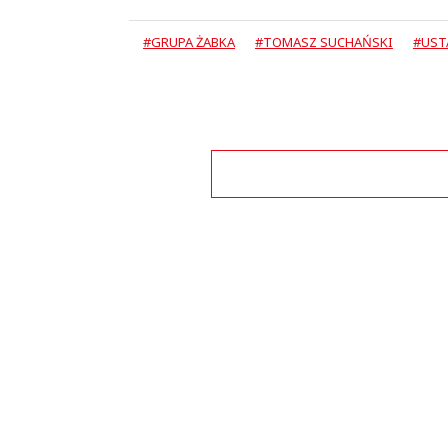
#GRUPA ŻABKA
#TOMASZ SUCHAŃSKI
#UST
Zo