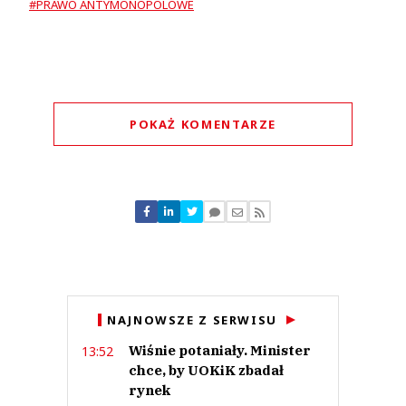
#PRAWO ANTYMONOPOLOWE
POKAŻ KOMENTARZE
Komentarze (
0
)
Nie znaleziono komentarzy
Zostaw swoje komentarze
Imię (Wymagane)
Anuluj
NAJNOWSZE Z SERWISU
Prześlij komentarz
Wiśnie potaniały. Minister
13:52
chce, by UOKiK zbadał
rynek