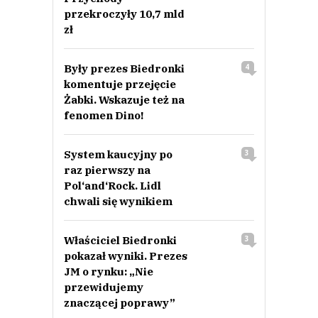
przekroczyły 10,7 mld
zł
Były prezes Biedronki
4
komentuje przejęcie
Żabki. Wskazuje też na
fenomen Dino!
System kaucyjny po
3
raz pierwszy na
Pol‘and‘Rock. Lidl
chwali się wynikiem
Właściciel Biedronki
3
pokazał wyniki. Prezes
JM o rynku: „Nie
przewidujemy
znaczącej poprawy”