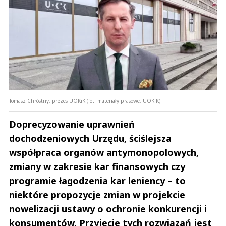
Tomasz Chróstny, prezes UOKiK (fot. materiały prasowe, UOKiK)
Doprecyzowanie uprawnień
dochodzeniowych Urzędu, ściślejsza
współpraca organów antymonopolowych,
zmiany w zakresie kar finansowych czy
programie łagodzenia kar leniency – to
niektóre propozycje zmian w projekcie
nowelizacji ustawy o ochronie konkurencji i
konsumentów. Przyjęcie tych rozwiązań jest