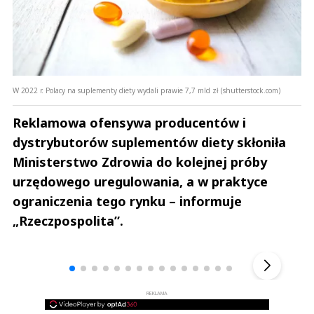
W 2022 r. Polacy na suplementy diety wydali prawie 7,7 mld zł (shutterstock.com)
Reklamowa ofensywa producentów i
dystrybutorów suplementów diety skłoniła
Ministerstwo Zdrowia do kolejnej próby
urzędowego uregulowania, a w praktyce
ograniczenia tego rynku – informuje
„Rzeczpospolita”.
Andrzej i Marta Sterniccy
Marta i 
▶
REKLAMA