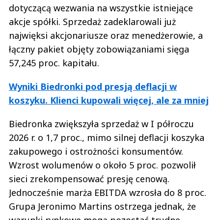
dotyczącą wezwania na wszystkie istniejące
akcje spółki. Sprzedaż zadeklarowali już
najwięksi akcjonariusze oraz menedżerowie, a
łączny pakiet objęty zobowiązaniami sięga
57,245 proc. kapitału.
Wyniki Biedronki pod presją deflacji w
koszyku. Klienci kupowali więcej, ale za mniej
Biedronka zwiększyła sprzedaż w I półroczu
2026 r. o 1,7 proc., mimo silnej deflacji koszyka
zakupowego i ostrożności konsumentów.
Wzrost wolumenów o około 5 proc. pozwolił
sieci zrekompensować presję cenową.
Jednocześnie marża EBITDA wzrosła do 8 proc.
Grupa Jeronimo Martins ostrzega jednak, że