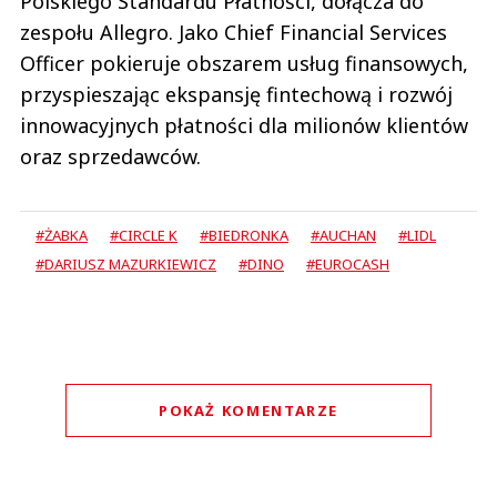
Polskiego Standardu Płatności, dołącza do
zespołu Allegro. Jako Chief Financial Services
Officer pokieruje obszarem usług finansowych,
przyspieszając ekspansję fintechową i rozwój
innowacyjnych płatności dla milionów klientów
oraz sprzedawców.
#ŻABKA
#CIRCLE K
#BIEDRONKA
#AUCHAN
#LIDL
#DARIUSZ MAZURKIEWICZ
#DINO
#EUROCASH
POKAŻ KOMENTARZE
Komentarze (
0
)