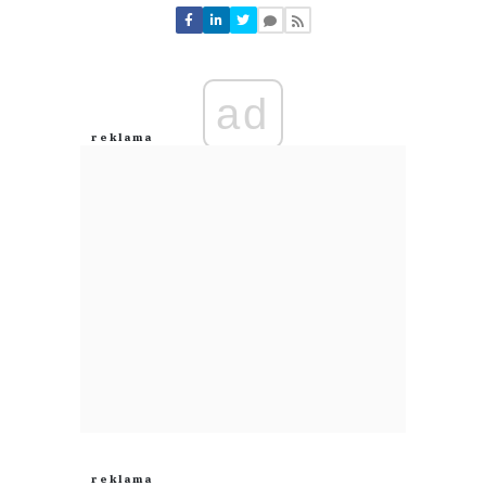
Nie znaleziono komentarzy
Zostaw swoje komentarze
Imię (Wymagane)
ad
Anuluj
Prześlij komentarz