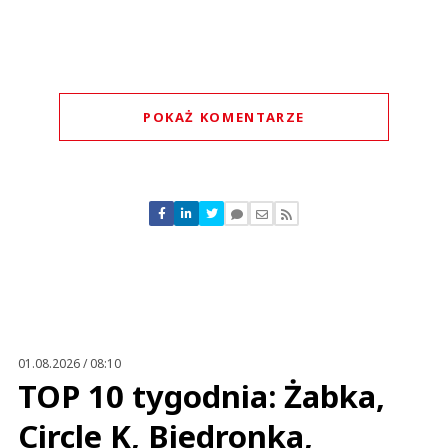
POKAŻ KOMENTARZE
Komentarze (
0
)
Nie znaleziono komentarzy
Zostaw swoje komentarze
Imię (Wymagane)
Anuluj
Prześlij komentarz
01.08.2026 / 08:10
TOP 10 tygodnia: Żabka,
Circle K, Biedronka,