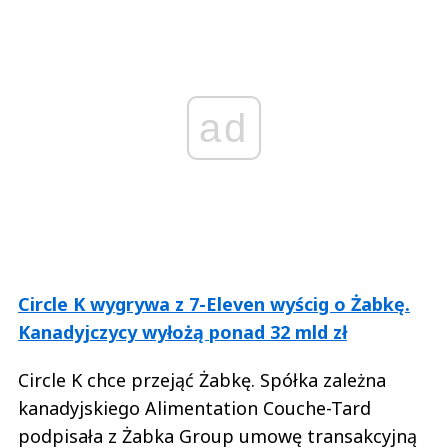
ad
Circle K wygrywa z 7-Eleven wyścig o Żabkę.
Kanadyjczycy wyłożą ponad 32 mld zł
Circle K chce przejąć Żabkę. Spółka zależna
kanadyjskiego Alimentation Couche-Tard
podpisała z Żabka Group umowę transakcyjną