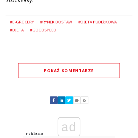
#E-GROCERY
#RYNEK DOSTAW
#DIETA PUDEŁKOWA
#DIETA
#GOODSPEED
POKAŻ KOMENTARZE
Komentarze (
0
)
Nie znaleziono komentarzy
Zostaw swoje komentarze
Imię (Wymagane)
ad
Anuluj