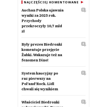
NAJCZĘŚCIEJ KOMENTOWANE
Auchan Polska ujawnia
5
wyniki za 2025 rok.
Przychody
przekroczyły 10,7 mld
zł
Były prezes Biedronki
4
komentuje przejęcie
Żabki. Wskazuje też na
fenomen Dino!
System kaucyjny po
3
raz pierwszy na
Pol‘and‘Rock. Lidl
chwali się wynikiem
Właściciel Biedronki
3