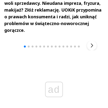
woli sprzedawcy. Nieudana impreza, fryzura,
makijaż? Złóż reklamację. UOKiK przypomina
o prawach konsumenta i radzi, jak uniknąć
problemów w świąteczno-noworocznej
gorączce.
Andrzej i Marta Sterniccy
Marta i 
▶
ad