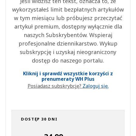
Jeśli widzisz ten tekst, oznacza to, że
wykorzystałeś limit bezpłatnych artykułów
w tym miesiącu lub próbujesz przeczytać
artykuł premium, dostępny wyłącznie dla
naszych Subskrybentów. Wspieraj
profesjonalne dziennikarstwo. Wykup
subskrypcję i uzyskaj nieograniczony
dostęp do naszego portalu.
Kliknij i sprawdź wszystkie korzyści z
prenumeraty WH Plus
Posiadasz subskrybcję?
Zaloguj się.
DOSTĘP 30 DNI