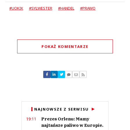
#UOKIK
#SYLWESTER
#HANDEL
#PRAWO
POKAŻ KOMENTARZE
Komentarze (
0
)
Nie znaleziono komentarzy
Zostaw swoje komentarze
Imię (Wymagane)
Anuluj
NAJNOWSZE Z SERWISU
Prześlij komentarz
Prezes Orlenu: Mamy
19:11
najtańsze paliwo w Europie.