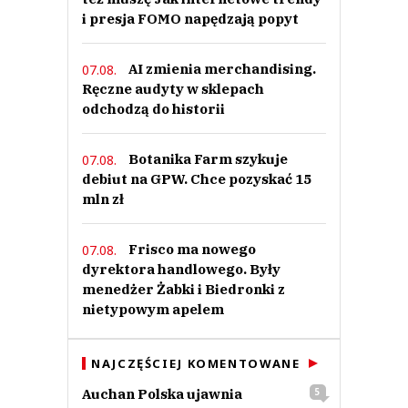
i presja FOMO napędzają popyt
AI zmienia merchandising.
07.08.
Ręczne audyty w sklepach
odchodzą do historii
Botanika Farm szykuje
07.08.
debiut na GPW. Chce pozyskać 15
mln zł
Frisco ma nowego
07.08.
dyrektora handlowego. Były
menedżer Żabki i Biedronki z
nietypowym apelem
NAJCZĘŚCIEJ KOMENTOWANE
Auchan Polska ujawnia
5