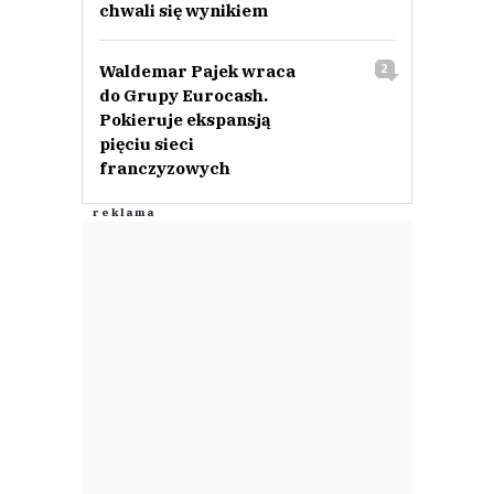
chwali się wynikiem
Waldemar Pajek wraca
2
do Grupy Eurocash.
Pokieruje ekspansją
pięciu sieci
franczyzowych