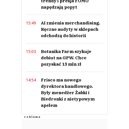
trendy i presja FOMO
napędzają popyt
AI zmienia merchandising.
15:49
Ręczne audyty w sklepach
odchodzą do historii
Botanika Farm szykuje
15:03
debiut na GPW. Chce
pozyskać 15 mln zł
Frisco ma nowego
14:54
dyrektora handlowego.
Były menedżer Żabki i
Biedronki z nietypowym
apelem