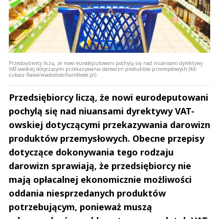
Przedsiębiorcy liczą, że nowi eurodeputowani pochylą się nad niuansami dyrektywy
VAT-owskiej dotyczącymi przekazywania darowizn produktów przemysłowych (fot.
Łukasz Rawa/wiadomoscihandlowe.pl)
Przedsiębiorcy liczą, że nowi eurodeputowani
pochylą się nad niuansami dyrektywy VAT-
owskiej dotyczącymi przekazywania darowizn
produktów przemysłowych. Obecne przepisy
dotyczące dokonywania tego rodzaju
darowizn sprawiają, że przedsiębiorcy nie
mają opłacalnej ekonomicznie możliwości
oddania niesprzedanych produktów
potrzebującym, ponieważ muszą