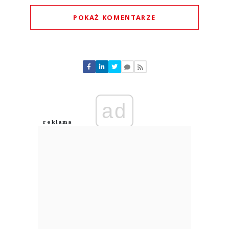
POKAŻ KOMENTARZE
Komentarze (
0
)
Nie znaleziono komentarzy
Zostaw swoje komentarze
Imię (Wymagane)
ad
Anuluj
Prześlij komentarz