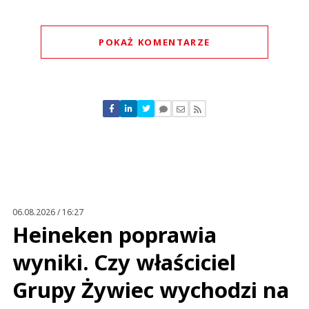
POKAŻ KOMENTARZE
Komentarze (
0
)
Nie znaleziono komentarzy
Zostaw swoje komentarze
Imię (Wymagane)
Anuluj
Prześlij komentarz
06.08.2026 / 16:27
Heineken poprawia
wyniki. Czy właściciel
Grupy Żywiec wychodzi na