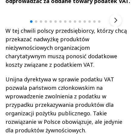
odprowadzać za oddane towary podatek VAT.
Andrzej i Marta Sterniccy
Marta i 
▶
W tej chwili polscy przedsiębiorcy, którzy chcą
przekazać nadwyżkę produktów
nieżywnościowych organizacjom
charytatywnym muszą ponosić dodatkowe
koszty związane z podatkiem VAT.
Unijna dyrektywa w sprawie podatku VAT
pozwala państwom członkowskim na
wprowadzenie zwolnienia z podatku w
przypadku przekazywania produktów dla
organizacji pożytku publicznego. Takie
rozwiązanie w Polsce obowiązuje, ale jedynie
dla produktów żywnościowych.