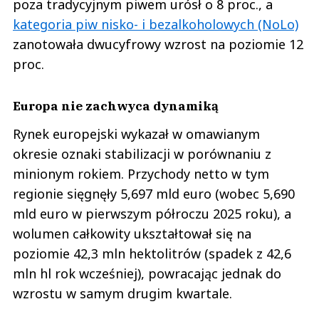
poza tradycyjnym piwem urósł o 8 proc., a
kategoria piw nisko- i bezalkoholowych (NoLo)
zanotowała dwucyfrowy wzrost na poziomie 12
proc.
Europa nie zachwyca dynamiką
Rynek europejski wykazał w omawianym
okresie oznaki stabilizacji w porównaniu z
minionym rokiem. Przychody netto w tym
regionie sięgnęły 5,697 mld euro (wobec 5,690
mld euro w pierwszym półroczu 2025 roku), a
wolumen całkowity ukształtował się na
poziomie 42,3 mln hektolitrów (spadek z 42,6
mln hl rok wcześniej), powracając jednak do
wzrostu w samym drugim kwartale.