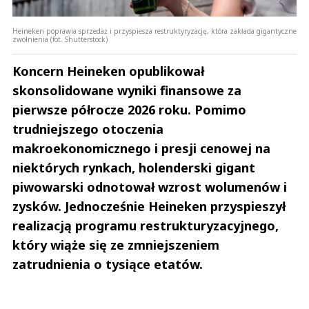
Heineken poprawia sprzedaż i przyspiesza restruktyryzację, która zakłada gigantyczne
zwolnienia (fot. Shutterstock)
Koncern Heineken opublikował
skonsolidowane wyniki finansowe za
pierwsze półrocze 2026 roku. Pomimo
trudniejszego otoczenia
makroekonomicznego i presji cenowej na
niektórych rynkach, holenderski gigant
piwowarski odnotował wzrost wolumenów i
zysków. Jednocześnie Heineken przyspieszył
realizacją programu restrukturyzacyjnego,
który wiąże się ze zmniejszeniem
zatrudnienia o tysiące etatów.