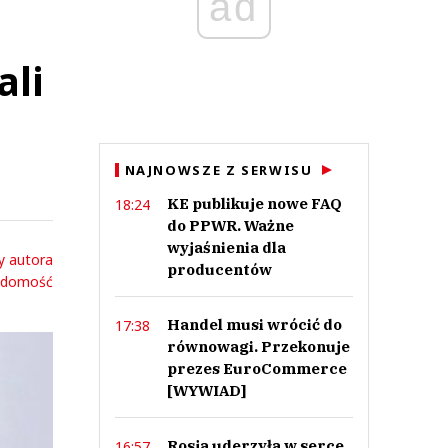
ad
ali
NAJNOWSZE Z SERWISU
KE publikuje nowe FAQ
18:24
do PPWR. Ważne
wyjaśnienia dla
y autora
producentów
adomość
Handel musi wrócić do
17:38
równowagi. Przekonuje
prezes EuroCommerce
[WYWIAD]
Rosja uderzyła w serce
16:57