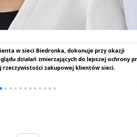
enta w sieci Biedronka, dokonuje przy okazji
lądu działań zmierzających do lepszej ochrony p
rzeczywistości zakupowej klientów sieci.
drzej
Michał Stężalski
FineDiningWe
▶
▶