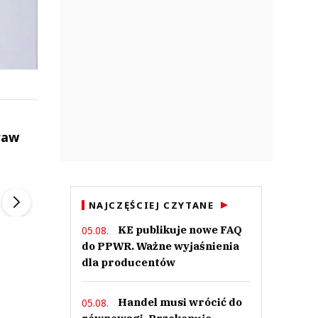
raw
ek
Szefem być Sezon 2
Marcin Przybysz
▶
▶
NAJCZĘŚCIEJ CZYTANE
KE publikuje nowe FAQ
05.08.
do PPWR. Ważne wyjaśnienia
dla producentów
Handel musi wrócić do
05.08.