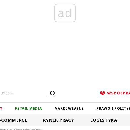
ad
WSPÓŁPR
ZY
RETAIL MEDIA
MARKI WŁASNE
PRAWO I POLITY
-COMMERCE
RYNEK PRACY
LOGISTYKA