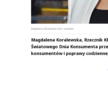
Magdalena Koralewska (mat. prasowe)
Magdalena Koralewska, Rzecznik Kli
Światowego Dnia Konsumenta przeg
konsumentów i poprawy codziennej 
Andrzej i Marta
Marta i An
Sterniccy
Sterniccy
▶
▶