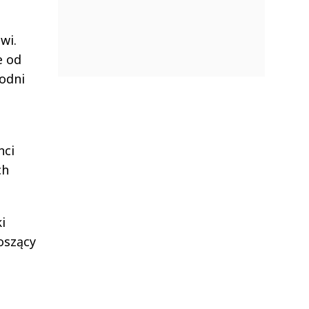
wi.
e od
łodni
nci
ch
i
oszący