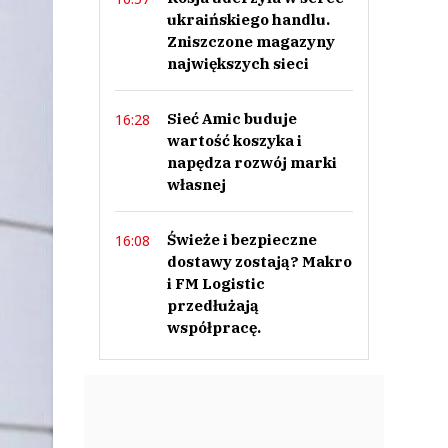
ukraińskiego handlu.
Zniszczone magazyny
największych sieci
Sieć Amic buduje
16:28
wartość koszyka i
napędza rozwój marki
własnej
Świeże i bezpieczne
16:08
dostawy zostają? Makro
i FM Logistic
przedłużają
współpracę.