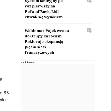
System kaucyjny po
2
raz pierwszy na
Pol‘and‘Rock. Lidl
chwali się wynikiem
Waldemar Pajek wraca
2
do Grupy Eurocash.
Pokieruje ekspansją
pięciu sieci
franczyzowych
a
o 35
wki