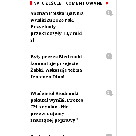
NAJCZĘŚCIEJ KOMENTOWANE
Auchan Polska ujawnia
5
wyniki za 2025 rok.
Przychody
przekroczyły 10,7 mld
zł
Były prezes Biedronki
4
komentuje przejęcie
Żabki. Wskazuje też na
fenomen Dino!
Właściciel Biedronki
3
pokazał wyniki. Prezes
JM o rynku: „Nie
przewidujemy
znaczącej poprawy”