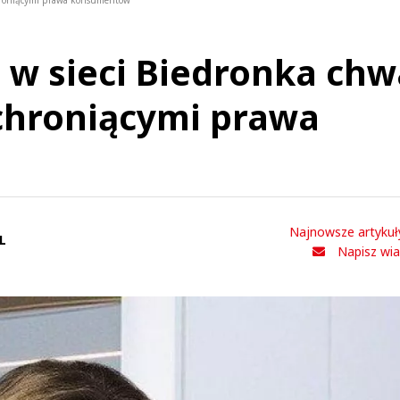
 chroniącymi prawa konsumentów
 w sieci Biedronka chw
 chroniącymi prawa
Najnowsze artykuł
L
Napisz wi