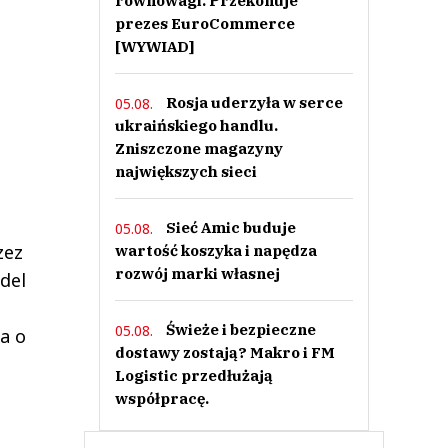
równowagi. Przekonuje
prezes EuroCommerce
[WYWIAD]
Rosja uderzyła w serce
05.08.
ukraińskiego handlu.
Zniszczone magazyny
największych sieci
Sieć Amic buduje
05.08.
zez
wartość koszyka i napędza
rozwój marki własnej
del
Świeże i bezpieczne
05.08.
a o
dostawy zostają? Makro i FM
Logistic przedłużają
współpracę.