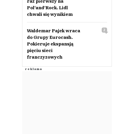
raz pierwszy na
Pol‘and‘Rock. Lidl
chwali się wynikiem
Waldemar Pajek wraca
2
do Grupy Eurocash.
Pokieruje ekspansją
pięciu sieci
franczyzowych