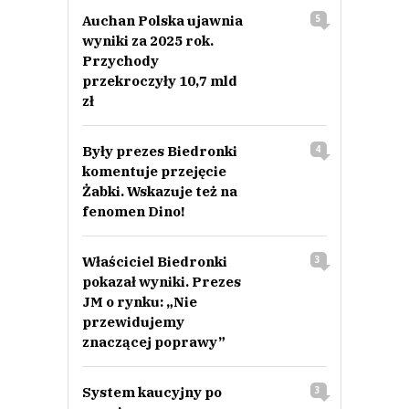
Auchan Polska ujawnia
5
wyniki za 2025 rok.
Przychody
przekroczyły 10,7 mld
zł
Były prezes Biedronki
4
komentuje przejęcie
Żabki. Wskazuje też na
fenomen Dino!
Właściciel Biedronki
3
pokazał wyniki. Prezes
JM o rynku: „Nie
przewidujemy
znaczącej poprawy”
System kaucyjny po
3