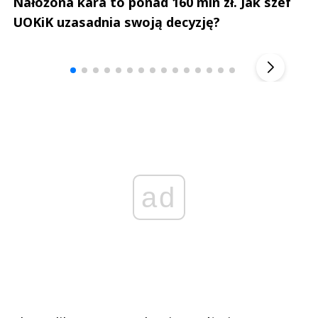
Nałożona kara to ponad 160 mln zł. Jak szef
UOKiK uzasadnia swoją decyzję?
Andrzej i Marta Sterniccy
Marta i 
▶
ad