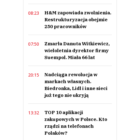
H&M zapowiada zwolnienia.
08:23
Restrukturyzacja obejmie
250 pracowników
Zmarła Danuta Witkiewicz,
07:50
wieloletnia dyrektor firmy
Suempol. Miała 66 lat
Nadciąga rewolucja w
20:15
markach własnych.
Biedronka, Lidl i inne sieci
już tego nie ukryją
TOP 10 aplikacji
13:32
zakupowych w Polsce. Kto
rządzi na telefonach
Polaków?