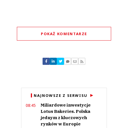
POKAŻ KOMENTARZE
Komentarze (
0
)
Nie znaleziono komentarzy
Zostaw swoje komentarze
Imię (Wymagane)
Anuluj
NAJNOWSZE Z SERWISU
Prześlij komentarz
Miliardowe inwestycje
08:45
Lotus Bakeries. Polska
jednym z kluczowych
rynków w Europie