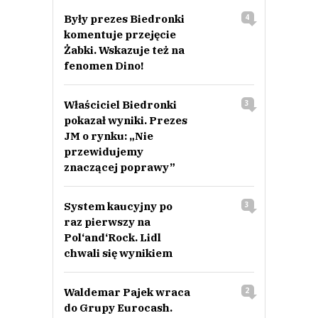
Były prezes Biedronki
4
komentuje przejęcie
Żabki. Wskazuje też na
fenomen Dino!
Właściciel Biedronki
3
pokazał wyniki. Prezes
JM o rynku: „Nie
przewidujemy
znaczącej poprawy”
System kaucyjny po
3
raz pierwszy na
Pol‘and‘Rock. Lidl
chwali się wynikiem
Waldemar Pajek wraca
2
do Grupy Eurocash.