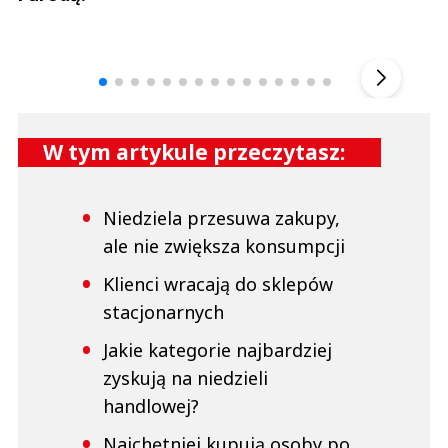
Andrzej i Marta Sterniccy
Marta i 
▶
W tym artykule przeczytasz:
Niedziela przesuwa zakupy,
ale nie zwiększa konsumpcji
Klienci wracają do sklepów
stacjonarnych
Jakie kategorie najbardziej
zyskują na niedzieli
handlowej?
Najchętniej kupują osoby po