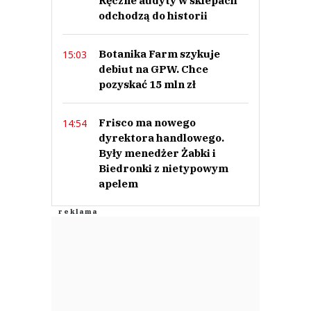
Ręczne audyty w sklepach
Anuluj
odchodzą do historii
Prześlij komentarz
Botanika Farm szykuje
15:03
debiut na GPW. Chce
pozyskać 15 mln zł
Frisco ma nowego
14:54
dyrektora handlowego.
Były menedżer Żabki i
Biedronki z nietypowym
apelem