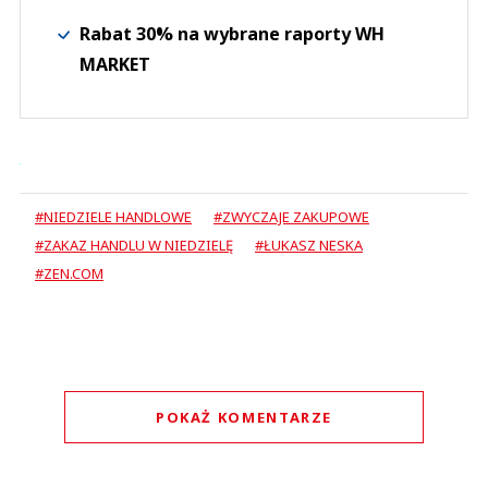
Rabat 30% na wybrane raporty WH
MARKET
#NIEDZIELE HANDLOWE
#ZWYCZAJE ZAKUPOWE
#ZAKAZ HANDLU W NIEDZIELĘ
#ŁUKASZ NESKA
#ZEN.COM
POKAŻ KOMENTARZE
Komentarze (
1
)