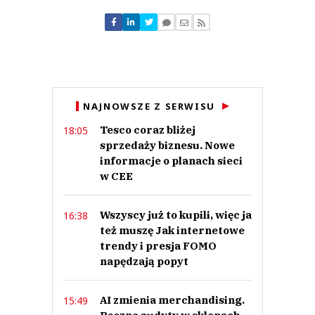
Tomasz
29.06.2026 / 10:29
NAJNOWSZE Z SERWISU
This comment was minimized by the moderator on the site
Tesco coraz bliżej
18:05
Wczoraj przychodzę do żabki po 21 i się pytam zdziwiony,czy otwarte.
A ona mówi, że handlowa.
sprzedaży biznesu. Nowe
Jak nawet nie wiem, że handlowa. To siedzę w domu.
informacje o planach sieci
Tomasz
w CEE
Odpowiedz
0
Wszyscy już to kupili, więc ja
16:38
0
też muszę Jak internetowe
trendy i presja FOMO
Nie znaleziono komentarzy
napędzają popyt
Zostaw swoje komentarze
Imię (Wymagane)
AI zmienia merchandising.
15:49