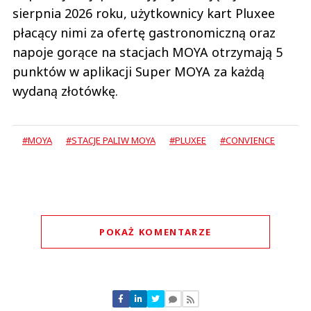
sierpnia 2026 roku, użytkownicy kart Pluxee
płacący nimi za ofertę gastronomiczną oraz
napoje gorące na stacjach MOYA otrzymają 5
punktów w aplikacji Super MOYA za każdą
wydaną złotówkę.
#MOYA
#STACJE PALIW MOYA
#PLUXEE
#CONVIENCE
POKAŻ KOMENTARZE
Komentarze (
0
)
Nie znaleziono komentarzy
Zostaw swoje komentarze