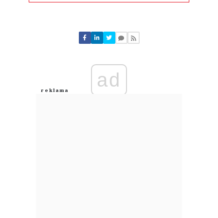
Komentarze (
0
)
Nie znaleziono komentarzy
Zostaw swoje komentarze
Imię (Wymagane)
ad
Anuluj
Prześlij komentarz