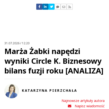
Nie znaleziono komentarzy
Zostaw swoje komentarze
Imię (Wymagane)
Anuluj
Prześlij komentarz
31.07.2026 / 12:20
Marża Żabki napędzi
wyniki Circle K. Biznesowy
bilans fuzji roku [ANALIZA]
KATARZYNA PIERZCHAŁA
Najnowsze artykuły autora
Napisz wiadomość