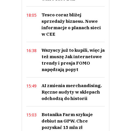
2
4
Tesco coraz bliżej
18:05
sprzedaży biznesu. Nowe
informacje o planach sieci
w CEE
Anika
Wszyscy już to kupili, więc ja
16:38
23.11.2023 / 17:25
też muszę Jak internetowe
This comment was minimized by the moderator on the site
trendy i presja FOMO
Bardzo dobre rozwiązanie... już dawno powinien być zapis, że to 2
napędzają popyt
niedziele poprzedzające 24.12 a nie Boze Narodzenie
Anika
Odpowiedz
AI zmienia merchandising.
15:49
Ręczne audyty w sklepach
3
odchodzą do historii
4
Nie znaleziono komentarzy
Botanika Farm szykuje
15:03
Zostaw swoje komentarze
debiut na GPW. Chce
Imię (Wymagane)
pozyskać 15 mln zł