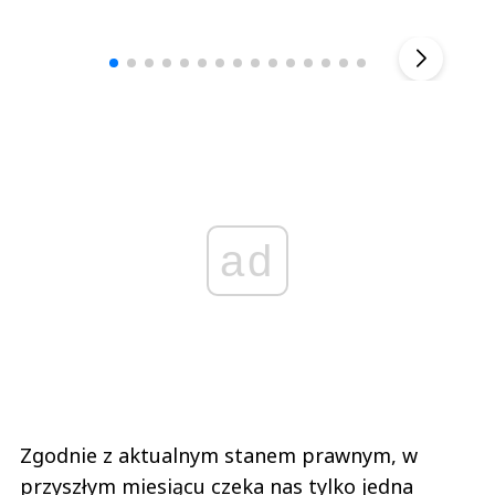
Andrzej i Marta Sterniccy
Marta i 
▶
ad
Zgodnie z aktualnym stanem prawnym, w
przyszłym miesiącu czeka nas tylko jedna