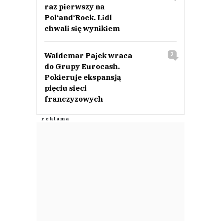
raz pierwszy na
Pol‘and‘Rock. Lidl
chwali się wynikiem
Waldemar Pajek wraca
2
do Grupy Eurocash.
Pokieruje ekspansją
pięciu sieci
franczyzowych