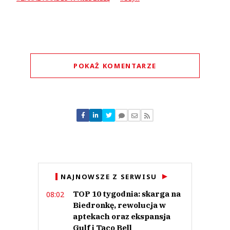
POKAŻ KOMENTARZE
Komentarze (
2
)
free
24.11.2023 / 09:32
NAJNOWSZE Z SERWISU
This comment was minimized by the moderator on the site
TOP 10 tygodnia: skarga na
08:02
o takich sprawach powinni decydować Polacy, a nie podstawione kukiełki
Biedronkę, rewolucja w
free
Odpowiedz
aptekach oraz ekspansja
Gulf i Taco Bell