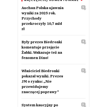
Auchan Polska ujawnia
5
wyniki za 2025 rok.
Przychody
przekroczyły 10,7 mld
zł
Były prezes Biedronki
4
komentuje przejęcie
Żabki. Wskazuje też na
fenomen Dino!
Właściciel Biedronki
3
pokazał wyniki. Prezes
JM o rynku: „Nie
przewidujemy
znaczącej poprawy”
System kaucyjny po
3