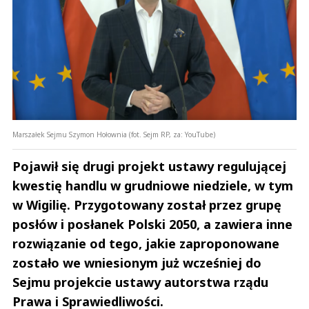
Marszałek Sejmu Szymon Hołownia (fot. Sejm RP, za: YouTube)
Pojawił się drugi projekt ustawy regulującej
kwestię handlu w grudniowe niedziele, w tym
w Wigilię. Przygotowany został przez grupę
posłów i posłanek Polski 2050, a zawiera inne
rozwiązanie od tego, jakie zaproponowane
zostało we wniesionym już wcześniej do
Sejmu projekcie ustawy autorstwa rządu
Prawa i Sprawiedliwości.