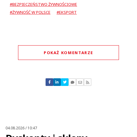
#BEZPIECZEŃSTWO ŻYWNOŚCIOWE
#ŻYWNOŚĆ W POLSCE
#EKSPORT
POKAŻ KOMENTARZE
Komentarze (
0
)
Nie znaleziono komentarzy
Zostaw swoje komentarze
Imię (Wymagane)
Anuluj
Prześlij komentarz
04.08.2026 / 10:47