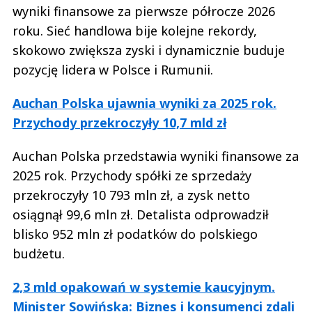
wyniki finansowe za pierwsze półrocze 2026
roku. Sieć handlowa bije kolejne rekordy,
skokowo zwiększa zyski i dynamicznie buduje
pozycję lidera w Polsce i Rumunii.
Auchan Polska ujawnia wyniki za 2025 rok.
Przychody przekroczyły 10,7 mld zł
Auchan Polska przedstawia wyniki finansowe za
2025 rok. Przychody spółki ze sprzedaży
przekroczyły 10 793 mln zł, a zysk netto
osiągnął 99,6 mln zł. Detalista odprowadził
blisko 952 mln zł podatków do polskiego
budżetu.
2,3 mld opakowań w systemie kaucyjnym.
Minister Sowińska: Biznes i konsumenci zdali