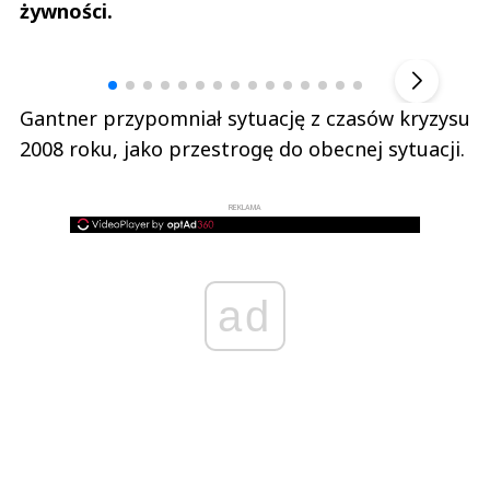
żywności.
Andrzej i Marta Sterniccy
Marta i 
▶
Gantner przypomniał sytuację z czasów kryzysu
2008 roku, jako przestrogę do obecnej sytuacji.
REKLAMA
ad