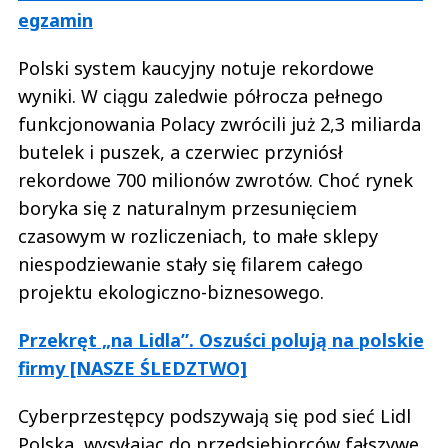
egzamin
Polski system kaucyjny notuje rekordowe
wyniki. W ciągu zaledwie półrocza pełnego
funkcjonowania Polacy zwrócili już 2,3 miliarda
butelek i puszek, a czerwiec przyniósł
rekordowe 700 milionów zwrotów. Choć rynek
boryka się z naturalnym przesunięciem
czasowym w rozliczeniach, to małe sklepy
niespodziewanie stały się filarem całego
projektu ekologiczno-biznesowego.
Przekręt „na Lidla”. Oszuści polują na polskie
firmy [NASZE ŚLEDZTWO]
Cyberprzestępcy podszywają się pod sieć Lidl
Polska, wysyłając do przedsiębiorców fałszywe