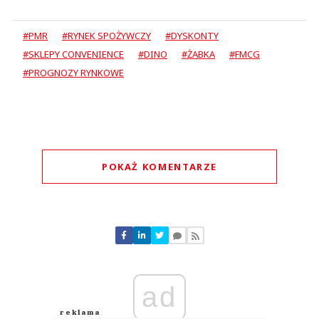
#PMR
#RYNEK SPOŻYWCZY
#DYSKONTY
#SKLEPY CONVENIENCE
#DINO
#ŻABKA
#FMCG
#PROGNOZY RYNKOWE
POKAŻ KOMENTARZE
Komentarze (
0
)
Nie znaleziono komentarzy
Zostaw swoje komentarze
Imię (Wymagane)
ad
Anuluj