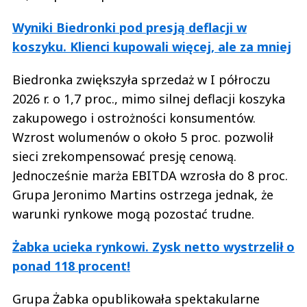
Wyniki Biedronki pod presją deflacji w
koszyku. Klienci kupowali więcej, ale za mniej
Biedronka zwiększyła sprzedaż w I półroczu
2026 r. o 1,7 proc., mimo silnej deflacji koszyka
zakupowego i ostrożności konsumentów.
Wzrost wolumenów o około 5 proc. pozwolił
sieci zrekompensować presję cenową.
Jednocześnie marża EBITDA wzrosła do 8 proc.
Grupa Jeronimo Martins ostrzega jednak, że
warunki rynkowe mogą pozostać trudne.
Żabka ucieka rynkowi. Zysk netto wystrzelił o
ponad 118 procent!
Grupa Żabka opublikowała spektakularne