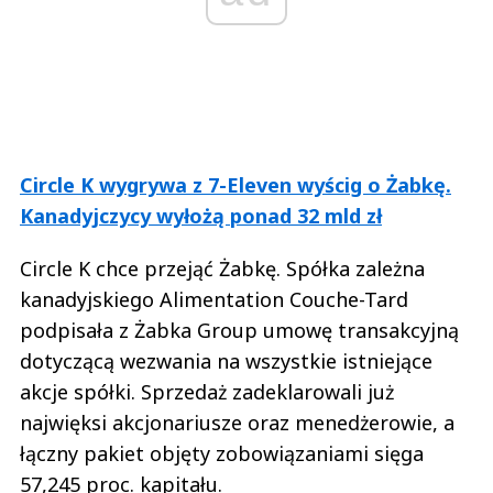
Circle K wygrywa z 7-Eleven wyścig o Żabkę.
Kanadyjczycy wyłożą ponad 32 mld zł
Circle K chce przejąć Żabkę. Spółka zależna
kanadyjskiego Alimentation Couche-Tard
podpisała z Żabka Group umowę transakcyjną
dotyczącą wezwania na wszystkie istniejące
akcje spółki. Sprzedaż zadeklarowali już
najwięksi akcjonariusze oraz menedżerowie, a
łączny pakiet objęty zobowiązaniami sięga
57,245 proc. kapitału.