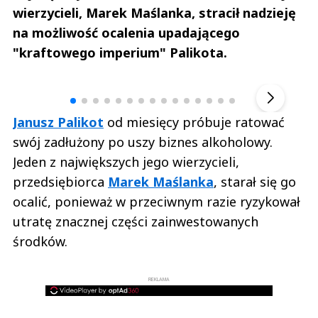
wierzycieli, Marek Maślanka, stracił nadzieję
na możliwość ocalenia upadającego
"kraftowego imperium" Palikota.
Andrzej i Marta Sterniccy
Marta i 
▶
Janusz Palikot
od miesięcy próbuje ratować
swój zadłużony po uszy biznes alkoholowy.
Jeden z największych jego wierzycieli,
przedsiębiorca
Marek Maślanka
, starał się go
ocalić, ponieważ w przeciwnym razie ryzykował
utratę znacznej części zainwestowanych
środków.
REKLAMA