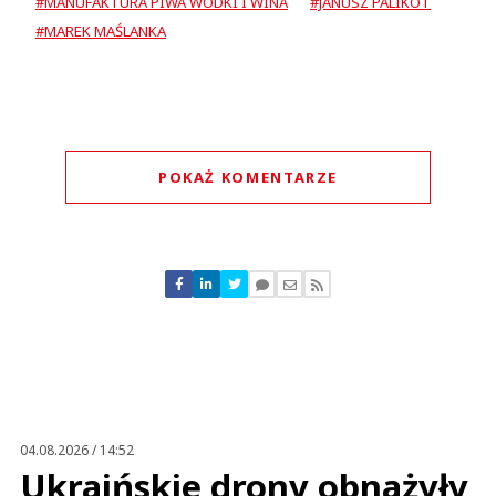
#MANUFAKTURA PIWA WÓDKI I WINA
#JANUSZ PALIKOT
#MAREK MAŚLANKA
POKAŻ KOMENTARZE
Komentarze (
0
)
Nie znaleziono komentarzy
Zostaw swoje komentarze
Imię (Wymagane)
Anuluj
Prześlij komentarz
04.08.2026 / 14:52
Ukraińskie drony obnażyły