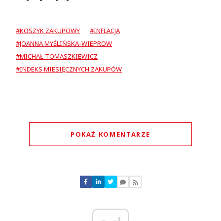
#KOSZYK ZAKUPOWY
#INFLACJA
#JOANNA MYŚLIŃSKA-WIEPROW
#MICHAŁ TOMASZKIEWICZ
#INDEKS MIESIĘCZNYCH ZAKUPÓW
POKAŻ KOMENTARZE
Komentarze (
0
)
Nie znaleziono komentarzy
Zostaw swoje komentarze
Imię (Wymagane)