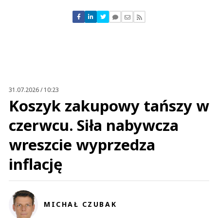
Komentarze (
0
)
Nie znaleziono komentarzy
Zostaw swoje komentarze
Imię (Wymagane)
Anuluj
Prześlij komentarz
31.07.2026 / 10:23
Koszyk zakupowy tańszy w
czerwcu. Siła nabywcza
wreszcie wyprzedza
inflację
MICHAŁ CZUBAK