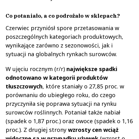
Co potaniało, a co podrożało w sklepach?
Czerwiec przyniósł spore przetasowania w
poszczególnych kategoriach produktowych,
wynikające zarówno z sezonowości, jak i
sytuacji na globalnych rynkach surowców.
W ujęciu rocznym (r/r)
największe spadki
odnotowano w kategorii produktów
tłuszczowych
, które staniały o 27,85 proc. w
porównaniu do ubiegłego roku, do czego
przyczyniła się poprawa sytuacji na rynku
surowców roślinnych. Potaniał także nabiał
(spadek o 1,87 proc.) oraz owoce (spadek o 1,16
proc.). Z drugiej strony
wzrosty cen wciąż
widoczne są w przypadku używek
(wzrost o