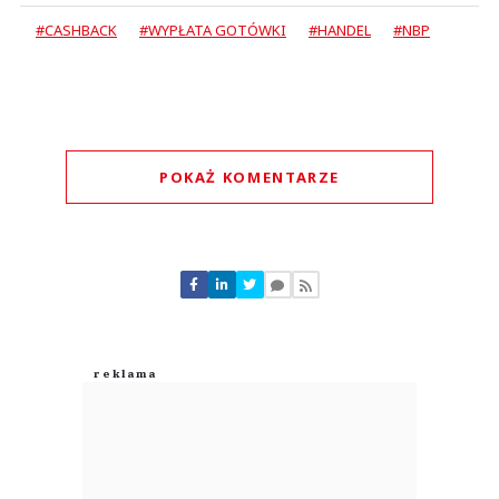
#CASHBACK
#WYPŁATA GOTÓWKI
#HANDEL
#NBP
POKAŻ KOMENTARZE
Komentarze (
0
)
Nie znaleziono komentarzy
Zostaw swoje komentarze
Imię (Wymagane)
Anuluj
Prześlij komentarz