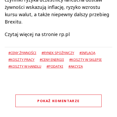
żywności wskazują inflację, ryzyko wzrostu
kursu walut, a także niepewny dalszy przebieg
Brexitu.
Czytaj więcej na stronie rp.pl
#CENY ŻYWNOŚCI
#RYNEK SPOŻYWCZY
#INFLACJA
#KOSZTY PRACY
#CENY ENERGII
#KOSZTY W SKLEPIE
#KOSZTY W HANDLU
#PODATKI
#AKCYZA
POKAŻ KOMENTARZE