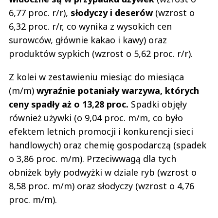
6,77 proc. r/r),
słodyczy i deserów
(wzrost o
6,32 proc. r/r, co wynika z wysokich cen
surowców, głównie kakao i kawy) oraz
produktów sypkich (wzrost o 5,62 proc. r/r).
Z kolei w zestawieniu miesiąc do miesiąca
(m/m)
wyraźnie potaniały warzywa, których
ceny spadły aż o 13,28 proc.
Spadki objęły
również używki (o 9,04 proc. m/m, co było
efektem letnich promocji i konkurencji sieci
handlowych) oraz chemię gospodarczą (spadek
o 3,86 proc. m/m). Przeciwwagą dla tych
obniżek były podwyżki w dziale ryb (wzrost o
8,58 proc. m/m) oraz słodyczy (wzrost o 4,76
proc. m/m).