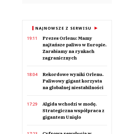
NAJNOWSZE Z SERWISU
Prezes Orlenu: Mamy
19:11
najtańsze paliwo w Europie.
Zarabiamy na rynkach
zagranicznych
Rekordowe wyniki Orlenu.
18:04
Paliwowy gigant korzysta
na globalnej niestabilności
Algida wchodzi w modę.
17:29
Strategiczna współpraca z
gigantem Uniqlo
Cyfrowa rewolucja w
17:23