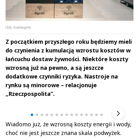
(Zdj. ilustracyjne)
Z początkiem przyszłego roku będziemy mieli
do czynienia z kumulacją wzrostu kosztów w
łańcuchu dostaw żywności. Niektóre koszty
wzrosną już na pewno, a są jeszcze
dodatkowe czynniki ryzyka. Nastroje na
rynku są minorowe – relacjonuje
„Rzeczpospolita”.
Andrzej i Marta Sterniccy
Marta i 
▶
Wiadomo już, że wzrosną koszty energii i wody,
choć nie jest jeszcze znana skala podwyżek.