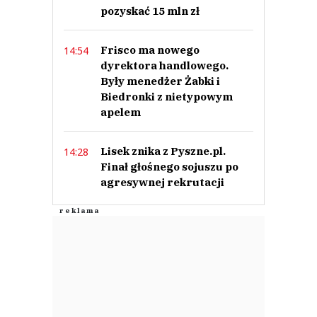
pozyskać 15 mln zł
Frisco ma nowego
14:54
dyrektora handlowego.
Były menedżer Żabki i
Biedronki z nietypowym
apelem
Lisek znika z Pyszne.pl.
14:28
Finał głośnego sojuszu po
agresywnej rekrutacji