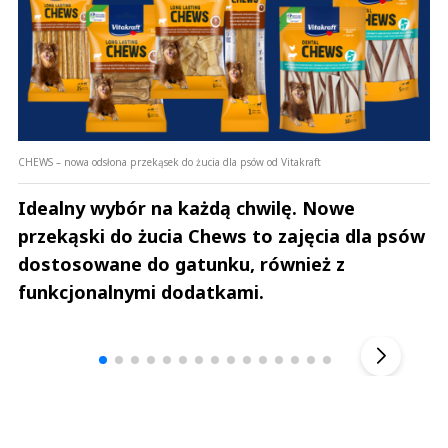
CHEWS – nowa odsłona przekąsek do żucia dla psów od Vitakraft
Idealny wybór na każdą chwilę. Nowe
przekąski do żucia Chews to zajęcia dla psów
dostosowane do gatunku, również z
funkcjonalnymi dodatkami.
Andrzej i Marta Sterniccy
Marta i 
▶