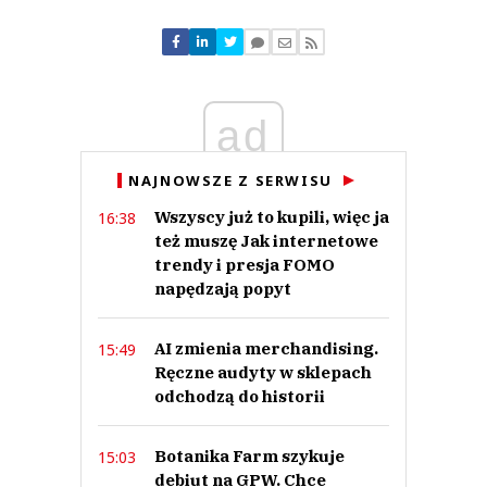
Komentarze (
0
)
Nie znaleziono komentarzy
Zostaw swoje komentarze
Imię (Wymagane)
ad
Anuluj
NAJNOWSZE Z SERWISU
Prześlij komentarz
Wszyscy już to kupili, więc ja
16:38
też muszę Jak internetowe
trendy i presja FOMO
napędzają popyt
AI zmienia merchandising.
15:49
Ręczne audyty w sklepach
odchodzą do historii
Botanika Farm szykuje
15:03
debiut na GPW. Chce