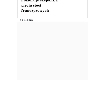
Pokieruje ekspansją
pięciu sieci
franczyzowych