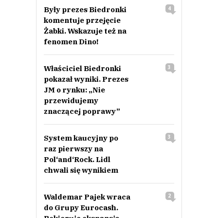
Były prezes Biedronki
4
komentuje przejęcie
Żabki. Wskazuje też na
fenomen Dino!
Właściciel Biedronki
3
pokazał wyniki. Prezes
JM o rynku: „Nie
przewidujemy
znaczącej poprawy”
System kaucyjny po
3
raz pierwszy na
Pol‘and‘Rock. Lidl
chwali się wynikiem
Waldemar Pajek wraca
2
do Grupy Eurocash.