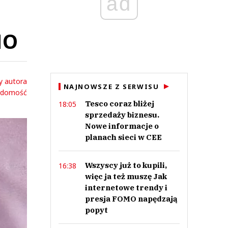
ad
NO
y autora
NAJNOWSZE Z SERWISU
adomość
Tesco coraz bliżej
18:05
sprzedaży biznesu.
Nowe informacje o
planach sieci w CEE
Wszyscy już to kupili,
16:38
więc ja też muszę Jak
internetowe trendy i
presja FOMO napędzają
popyt