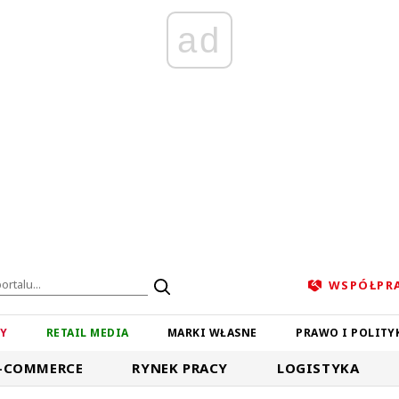
ad
WSPÓŁPR
ZY
RETAIL MEDIA
MARKI WŁASNE
PRAWO I POLITY
-COMMERCE
RYNEK PRACY
LOGISTYKA