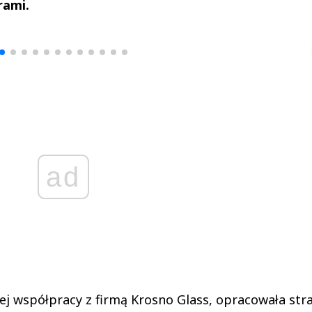
rami.
drzej
Michał Stężalski
FineDiningWe
▶
▶
ad
ej współpracy z firmą Krosno Glass, opracowała str