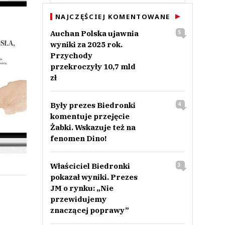
NAJCZĘŚCIEJ KOMENTOWANE
Auchan Polska ujawnia
5
wyniki za 2025 rok.
Przychody
przekroczyły 10,7 mld
zł
Były prezes Biedronki
4
komentuje przejęcie
Żabki. Wskazuje też na
fenomen Dino!
Właściciel Biedronki
3
pokazał wyniki. Prezes
JM o rynku: „Nie
przewidujemy
znaczącej poprawy”