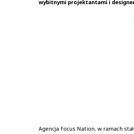
wybitnymi projektantami i designe
Andrzej i Marta
Marta i An
Sterniccy
Sterniccy
▶
▶
Agencja Focus Nation, w ramach stał