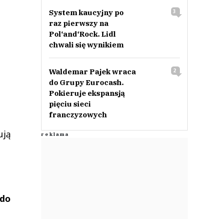
System kaucyjny po
3
raz pierwszy na
Pol‘and‘Rock. Lidl
chwali się wynikiem
Waldemar Pajek wraca
2
do Grupy Eurocash.
Pokieruje ekspansją
pięciu sieci
franczyzowych
ują
 do