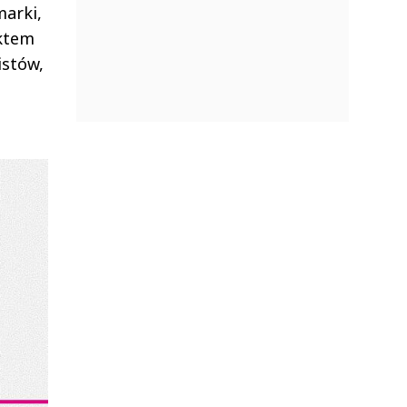
marki,
ektem
istów,