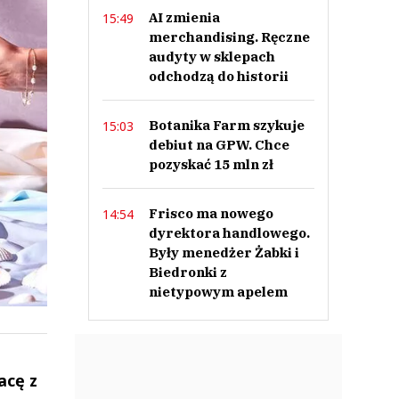
AI zmienia
15:49
merchandising. Ręczne
audyty w sklepach
odchodzą do historii
Botanika Farm szykuje
15:03
debiut na GPW. Chce
pozyskać 15 mln zł
Frisco ma nowego
14:54
dyrektora handlowego.
Były menedżer Żabki i
Biedronki z
nietypowym apelem
acę z