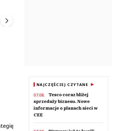
ek
Szefem być Sezon 2
Marcin Przybysz
▶
▶
NAJCZĘŚCIEJ CZYTANE
Tesco coraz bliżej
07.08.
sprzedaży biznesu. Nowe
informacje o planach sieci w
CEE
ategię