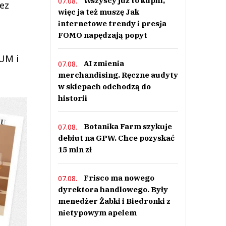
Wszyscy już to kupili,
07.08.
zez
więc ja też muszę Jak
internetowe trendy i presja
FOMO napędzają popyt
UM i
AI zmienia
07.08.
merchandising. Ręczne audyty
w sklepach odchodzą do
historii
Botanika Farm szykuje
07.08.
debiut na GPW. Chce pozyskać
15 mln zł
Frisco ma nowego
07.08.
dyrektora handlowego. Były
menedżer Żabki i Biedronki z
nietypowym apelem