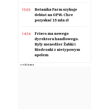
Botanika Farm szykuje
15:03
debiut na GPW. Chce
pozyskać 15 mln zł
Frisco ma nowego
14:54
dyrektora handlowego.
Były menedżer Żabki i
Biedronki z nietypowym
apelem