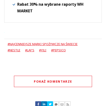
Rabat 30% na wybrane raporty WH
MARKET
#NAJCENNIEJSZE MARKI SPOŻYWCZE NA ŚWIECIE
#NESTLE
#LAY'S
#YILI
#PEPSICO
POKAŻ KOMENTARZE
Komentarze (
0
)
Nie znaleziono komentarzy