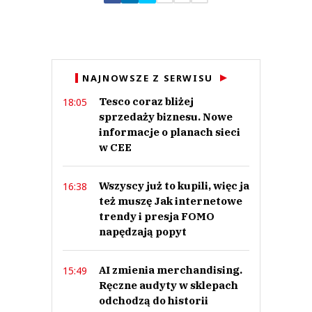
Zostaw swoje komentarze
Imię (Wymagane)
Anuluj
NAJNOWSZE Z SERWISU
Prześlij komentarz
Tesco coraz bliżej
18:05
sprzedaży biznesu. Nowe
informacje o planach sieci
w CEE
Wszyscy już to kupili, więc ja
16:38
też muszę Jak internetowe
trendy i presja FOMO
napędzają popyt
AI zmienia merchandising.
15:49
Ręczne audyty w sklepach
odchodzą do historii