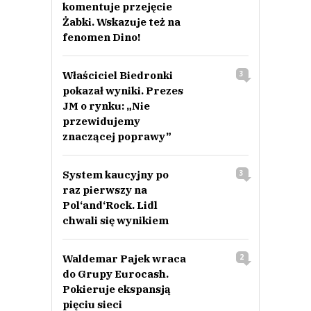
komentuje przejęcie
Żabki. Wskazuje też na
fenomen Dino!
Właściciel Biedronki
3
pokazał wyniki. Prezes
JM o rynku: „Nie
przewidujemy
znaczącej poprawy”
System kaucyjny po
3
raz pierwszy na
Pol‘and‘Rock. Lidl
chwali się wynikiem
Waldemar Pajek wraca
2
do Grupy Eurocash.
Pokieruje ekspansją
pięciu sieci