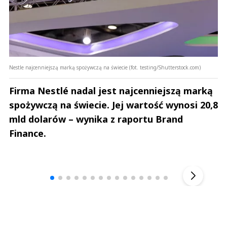
Nestle najcenniejszą marką spożywczą na świecie (fot. testing/Shutterstock.com)
Firma Nestlé nadal jest najcenniejszą marką
spożywczą na świecie. Jej wartość wynosi 20,8
mld dolarów – wynika z raportu Brand
Finance.
Andrzej i Marta Sterniccy
Marta i 
▶