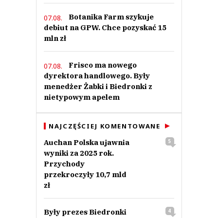
Botanika Farm szykuje
07.08.
debiut na GPW. Chce pozyskać 15
mln zł
Frisco ma nowego
07.08.
dyrektora handlowego. Były
menedżer Żabki i Biedronki z
nietypowym apelem
NAJCZĘŚCIEJ KOMENTOWANE
Auchan Polska ujawnia
5
wyniki za 2025 rok.
Przychody
przekroczyły 10,7 mld
zł
Były prezes Biedronki
4