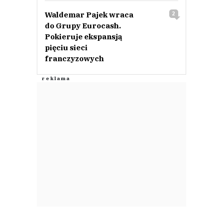
Waldemar Pajek wraca
2
do Grupy Eurocash.
Pokieruje ekspansją
pięciu sieci
franczyzowych