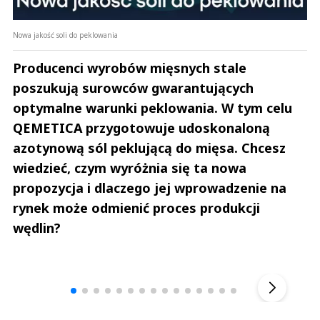
​​Nowa jakość soli do peklowania
Producenci wyrobów mięsnych stale
poszukują surowców gwarantujących
optymalne warunki peklowania. W tym celu
QEMETICA przygotowuje udoskonaloną
azotynową sól peklującą do mięsa. Chcesz
wiedzieć, czym wyróżnia się ta nowa
propozycja i dlaczego jej wprowadzenie na
rynek może odmienić proces produkcji
wędlin?
Andrzej i Marta Sterniccy
Marta i 
▶