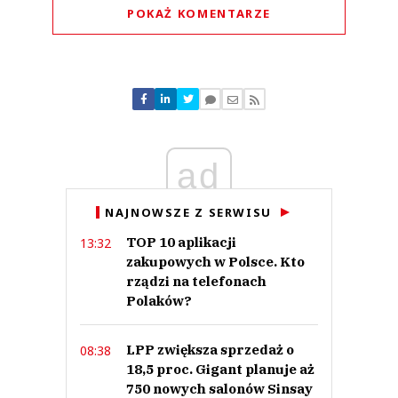
POKAŻ KOMENTARZE
Komentarze (
0
)
Nie znaleziono komentarzy
Zostaw swoje komentarze
Imię (Wymagane)
ad
Anuluj
NAJNOWSZE Z SERWISU
Prześlij komentarz
TOP 10 aplikacji
13:32
zakupowych w Polsce. Kto
rządzi na telefonach
Polaków?
LPP zwiększa sprzedaż o
08:38
18,5 proc. Gigant planuje aż
750 nowych salonów Sinsay