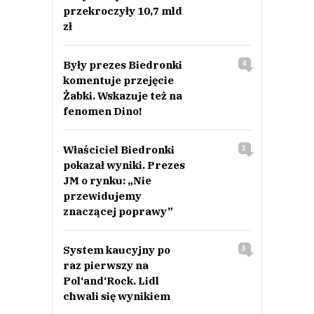
przekroczyły 10,7 mld
zł
Były prezes Biedronki
4
komentuje przejęcie
Żabki. Wskazuje też na
fenomen Dino!
Właściciel Biedronki
3
pokazał wyniki. Prezes
JM o rynku: „Nie
przewidujemy
znaczącej poprawy”
System kaucyjny po
3
raz pierwszy na
Pol‘and‘Rock. Lidl
chwali się wynikiem