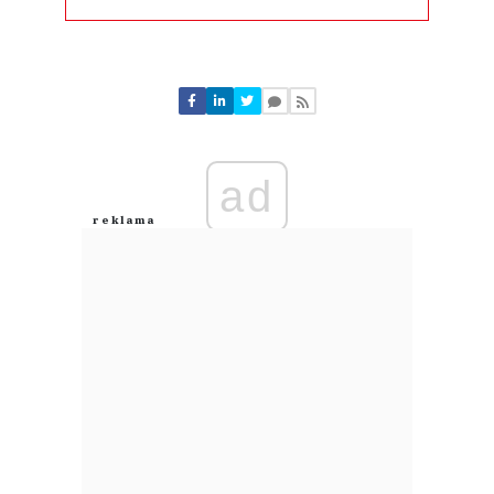
Komentarze (
0
)
Nie znaleziono komentarzy
Zostaw swoje komentarze
Imię (Wymagane)
ad
Anuluj
Prześlij komentarz