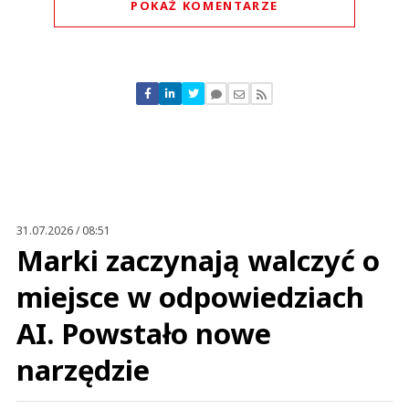
POKAŻ KOMENTARZE
Komentarze (
0
)
Nie znaleziono komentarzy
Zostaw swoje komentarze
Imię (Wymagane)
Anuluj
Prześlij komentarz
31.07.2026 / 08:51
Marki zaczynają walczyć o
miejsce w odpowiedziach
AI. Powstało nowe
narzędzie