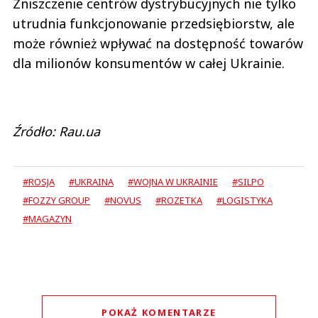
Zniszczenie centrów dystrybucyjnych nie tylko
utrudnia funkcjonowanie przedsiębiorstw, ale
może również wpływać na dostępność towarów
dla milionów konsumentów w całej Ukrainie.
Źródło: Rau.ua
#ROSJA
#UKRAINA
#WOJNA W UKRAINIE
#SILPO
#FOZZY GROUP
#NOVUS
#ROZETKA
#LOGISTYKA
#MAGAZYN
POKAŻ KOMENTARZE