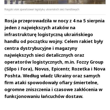
Rosyjski atak sparaliżował logistykę ukraińskich sieci handlowych
Rosja przeprowadziła w nocy z 4 na 5 sierpnia
jeden z największych ataków na
infrastrukturę logistyczną ukraińskiego
handlu od początku wojny. Celem rakiet były
centra dystrybucyjne i magazyny
największych sieci detalicznych oraz
operatorów logistycznych, m.in. Fozzy Group
(Silpo i Fora), Novus, Epicentr, Rozetka i Nova
Poshta. Według władz Ukrainy oraz samych
firm ataki spowodowały ofiary śmiertelne,
ogromne zniszczenia i czasowe zakłócenia w
funkcjonowaniu łańcuchów dostaw.