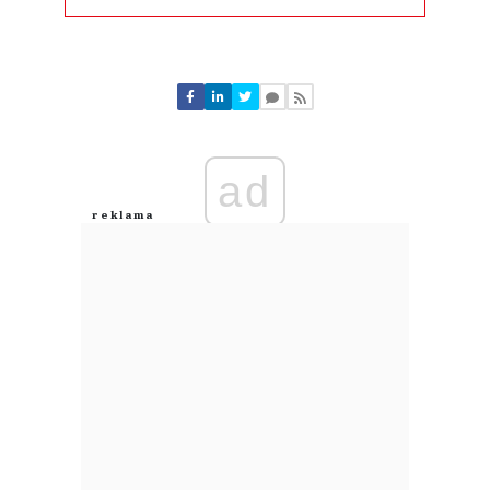
Komentarze (
0
)
Nie znaleziono komentarzy
Zostaw swoje komentarze
Imię (Wymagane)
ad
Anuluj
Prześlij komentarz