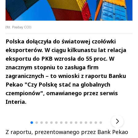
(fot. Pixabay CC0)
Polska dołączyła do światowej czołówki
eksporterów. W ciągu kilkunastu lat relacja
eksportu do PKB wzrosła do 55 proc. W
znacznym stopniu to zasługa firm
zagranicznych – to wnioski z raportu Banku
Pekao "Czy Polskę stać na globalnych
czempionów", omawianego przez serwis
Interia.
Andrzej i Marta Sterniccy
Marta i 
▶
Z raportu, prezentowanego przez Bank Pekao