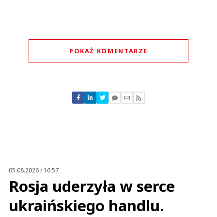
POKAŻ KOMENTARZE
Komentarze (
0
)
Nie znaleziono komentarzy
Zostaw swoje komentarze
Imię (Wymagane)
Anuluj
Prześlij komentarz
05.08.2026 / 16:57
Rosja uderzyła w serce
ukraińskiego handlu.