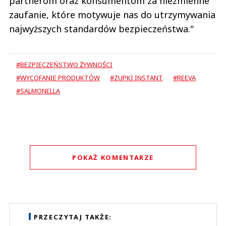
partnerom oraz konsumentom za niezmienne
zaufanie, które motywuje nas do utrzymywania
najwyższych standardów bezpieczeństwa."
#BEZPIECZEŃSTWO ŻYWNOŚCI
#WYCOFANIE PRODUKTÓW
#ZUPKI INSTANT
#REEVA
#SALMONELLA
POKAŻ KOMENTARZE
Komentarze (
0
)
Nie znaleziono komentarzy
Zostaw swoje komentarze
PRZECZYTAJ TAKŻE:
Imię (Wymagane)