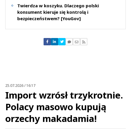
Twierdza w koszyku. Dlaczego polski
konsument kieruje się kontrolą i
bezpieczeństwem? [YouGov]
Anuluj
Prześlij komentarz
25.07.2026 / 16:17
Import wzrósł trzykrotnie.
Polacy masowo kupują
orzechy makadamia!