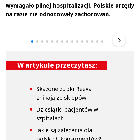
wymagało pilnej hospitalizacji. Polskie urzędy
na razie nie odnotowały zachorowań.
Andrzej i Marta Sterniccy
Marta i 
▶
W artykule przeczytasz:
Skażone zupki Reeva
znikają ze sklepów
Dziesiątki pacjentów w
szpitalach
Jakie są zalecenia dla
polskich konsumentów?