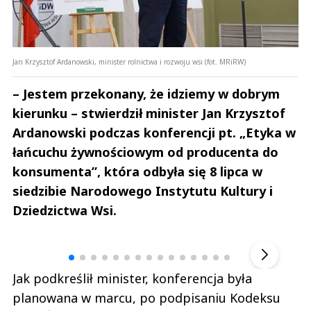
Jan Krzysztof Ardanowski, minister rolnictwa i rozwoju wsi (fot. MRiRW)
– Jestem przekonany, że idziemy w dobrym
kierunku – stwierdził minister Jan Krzysztof
Ardanowski podczas konferencji pt. „Etyka w
łańcuchu żywnościowym od producenta do
konsumenta”, która odbyła się 8 lipca w
siedzibie Narodowego Instytutu Kultury i
Dziedzictwa Wsi.
Andrzej i Marta Sterniccy
Marta i 
▶
Jak podkreślił minister, konferencja była
planowana w marcu, po podpisaniu Kodeksu