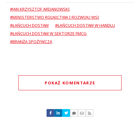
#JAN KRZYSZTOF ARDANOWSKI
#MINISTERSTWO ROLNICTWA I ROZWOJU WSI
#ŁAŃCUCH DOSTAW
#ŁAŃCUCH DOSTAW W HANDLU
#ŁAŃCUCH DOSTAW W SEKTORZE FMCG
#BRANŻA SPOŻYWCZA
POKAŻ KOMENTARZE
Komentarze (
0
)
Nie znaleziono komentarzy
Zostaw swoje komentarze
Imię (Wymagane)