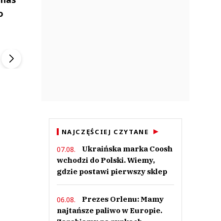
o
ek
Szefem być Sezon 2
Marcin Przybysz
▶
▶
NAJCZĘŚCIEJ CZYTANE
Ukraińska marka Coosh
07.08.
wchodzi do Polski. Wiemy,
gdzie postawi pierwszy sklep
Prezes Orlenu: Mamy
06.08.
najtańsze paliwo w Europie.