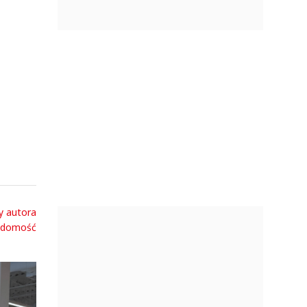
y autora
adomość