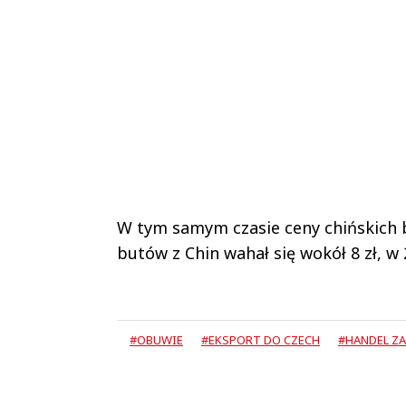
W tym samym czasie ceny chińskich b
butów z Chin wahał się wokół 8 zł, w 201
#OBUWIE
#EKSPORT DO CZECH
#HANDEL Z