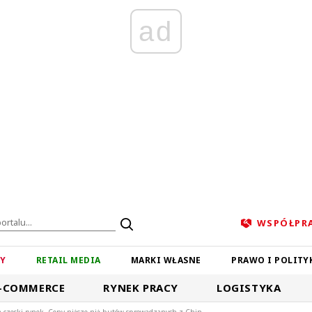
ad
WSPÓŁPR
ZY
RETAIL MEDIA
MARKI WŁASNE
PRAWO I POLITY
-COMMERCE
RYNEK PRACY
LOGISTYKA