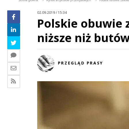
Strona główna
Rynek artykułów przemysłowych
Polskie obuwie zalew
>
>
02.09.2019 / 15:34
Polskie obuwie 
niższe niż butó
PRZEGLĄD PRASY