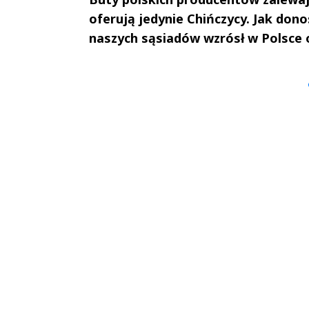
oferują jedynie Chińczycy. Jak dono
naszych sąsiadów wzrósł w Polsce o
Andrzej i Marta
Marta i An
Sterniccy
Sterniccy
▶
▶