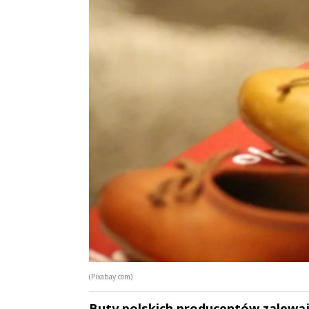
(Pixabay.com)
Buty polskich producentów zalewaj