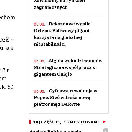
Zarabiamy na rynkach
zagranicznych
zechom
Rekordowe wyniki
06.08.
Orlenu. Paliwowy gigant
korzysta na globalnej
Dziś –
niestabilności
u, ale
Algida wchodzi w modę.
06.08.
Strategiczna współpraca z
7 r.
gigantem Uniqlo
tem
ok. 50
Cyfrowa rewolucja w
06.08.
Pepco. Sieć wdraża nową
platformę z Deloitte
NAJCZĘŚCIEJ KOMENTOWANE
Auchan Polska ujawnia
5