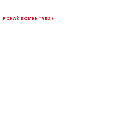
POKAŻ KOMENTARZE
Komentarze (
2
)
Shark
04.09.2019 / 04:43
t was minimized by the moderator on the site
t to jakieś przewały Vatowskie różnego rodzaju mafii.
Shark
Odpowiedz
0
0