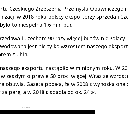
ortu Czeskiego Zrzeszenia Przemysłu Obuwniczego i
izacji w 2018 roku polscy eksporterzy sprzedali C
było to niespełna 1,6 mln par.
zedawali Czechom 90 razy więcej butów niż Polacy. 
spowodowana jest nie tylko wzrostem naszego eksport
rem z Chin.
naszego eksportu nastąpiło w minionym roku. W 201
 w zeszłym o prawie 50 proc. więcej. Wraz ze wzros
 obuwia. Gazeta podała, że w 2008 r. wynosiła ona 
 za parę, a w 2018 r. spadła do ok. 24 zł.
REKLAMA