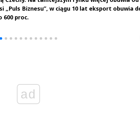
si „Puls Biznesu”, w ciągu 10 lat eksport obuwia d
 600 proc.
drzej
Michał Stężalski
FineDiningWe
▶
▶
ad