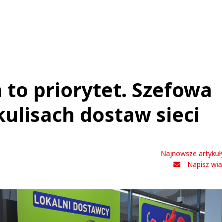
D.
02.09.2019 / 22:16
t was minimized by the moderator on the site
ryzy? Jesli robimy buty taniej niz Chinczycy, nie ma sie z czego cieszyc
 to priorytet. Szefowa
D.
Odpowiedz
kulisach dostaw sieci
1
0
Nie znaleziono komentarzy
Najnowsze artykuł
staw swoje komentarze
Napisz wi
Imię (Wymagane)
Anuluj
Prześlij komentarz