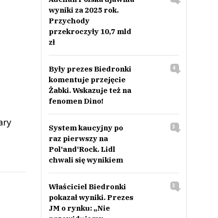
wyniki za 2025 rok.
Przychody
przekroczyły 10,7 mld
zł
Były prezes Biedronki
4
komentuje przejęcie
Żabki. Wskazuje też na
fenomen Dino!
ary
System kaucyjny po
3
raz pierwszy na
Pol‘and‘Rock. Lidl
chwali się wynikiem
Właściciel Biedronki
3
pokazał wyniki. Prezes
JM o rynku: „Nie