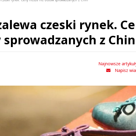
a czeski rynek. Ceny niższe niż butów sprowadzanych z Chin
zalewa czeski rynek. C
w sprowadzanych z Chin
Najnowsze artykuł
Napisz wi