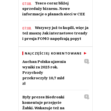
Tesco coraz bliżej
07.08.
sprzedaży biznesu. Nowe
informacje o planach sieci w CEE
Wszyscy już to kupili, więc ja
07.08.
też muszę Jak internetowe trendy
i presja FOMO napędzają popyt
NAJCZĘŚCIEJ KOMENTOWANE
Auchan Polska ujawnia
5
wyniki za 2025 rok.
Przychody
przekroczyły 10,7 mld
zł
Były prezes Biedronki
4
komentuje przejęcie
Żabki. Wskazuje też na