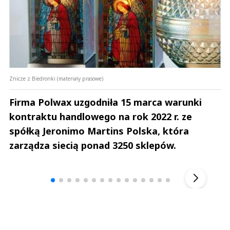
Znicze z Biedronki (materiały prasowe)
Firma Polwax uzgodniła 15 marca warunki
kontraktu handlowego na rok 2022 r. ze
spółką Jeronimo Martins Polska, która
zarządza siecią ponad 3250 sklepów.
Andrzej i Marta Sterniccy
Marta i 
▶