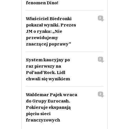
fenomen Dino!
Właściciel Biedronki
3
pokazał wyniki. Prezes
JM o rynku: „Nie
przewidujemy
znaczącej poprawy”
System kaucyjny po
3
raz pierwszy na
Pol‘and‘Rock. Lidl
chwali się wynikiem
Waldemar Pajek wraca
2
do Grupy Eurocash.
Pokieruje ekspansją
pięciu sieci
franczyzowych