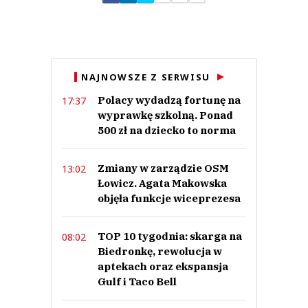
Zostaw swoje komentarze
Imię (Wymagane)
Anuluj
NAJNOWSZE Z SERWISU
Prześlij komentarz
Polacy wydadzą fortunę na
17:37
wyprawkę szkolną. Ponad
500 zł na dziecko to norma
Zmiany w zarządzie OSM
13:02
Łowicz. Agata Makowska
objęła funkcje wiceprezesa
TOP 10 tygodnia: skarga na
08:02
Biedronkę, rewolucja w
aptekach oraz ekspansja
Gulf i Taco Bell