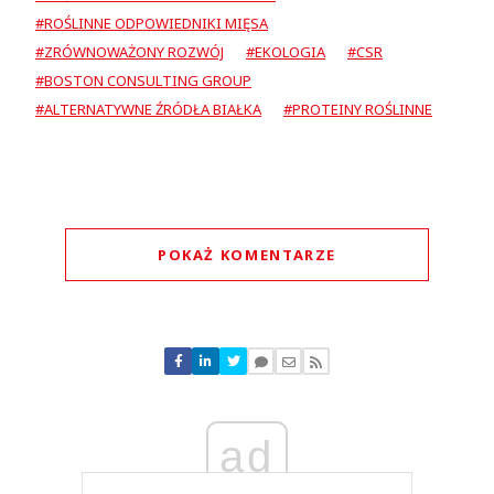
#ROŚLINNE ODPOWIEDNIKI MIĘSA
#ZRÓWNOWAŻONY ROZWÓJ
#EKOLOGIA
#CSR
#BOSTON CONSULTING GROUP
#ALTERNATYWNE ŹRÓDŁA BIAŁKA
#PROTEINY ROŚLINNE
POKAŻ KOMENTARZE
Komentarze (
2
)
ad
Michal
09.04.2021 / 17:48