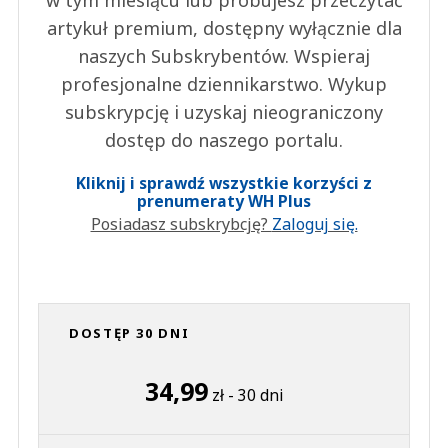
w tym miesiącu lub próbujesz przeczytać
artykuł premium, dostępny wyłącznie dla
naszych Subskrybentów. Wspieraj
profesjonalne dziennikarstwo. Wykup
subskrypcję i uzyskaj nieograniczony
dostęp do naszego portalu.
Kliknij i sprawdź wszystkie korzyści z
prenumeraty WH Plus
Posiadasz subskrybcję?
Zaloguj się.
DOSTĘP 30 DNI
34,99
zł - 30 dni