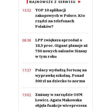
This comment was minimized by the moderator on the site
NAJNOWSZE Z SERWISU
Po prostu "klasyczne" mięso będzie dużo droższe, i ludzie sami będą
TOP 10 aplikacji
13:32
chętnie wybierać alternatywy bezmięsne - szczególnie jeśli nie będą
zakupowych w Polsce. Kto
odbiegać smakiem od oryginału. Lepiej dla zdrowia, lepiej dla planety. Ja z
prawdziwych steków nie mam zamiaru...
rządzi na telefonach
Po prostu "klasyczne" mięso będzie dużo droższe, i ludzie sami będą
Polaków?
chętnie wybierać alternatywy bezmięsne - szczególnie jeśli nie będą
odbiegać smakiem od oryginału. Lepiej dla zdrowia, lepiej dla planety. Ja z
prawdziwych steków nie mam zamiaru rezygnować, ale to nie jest danie na
LPP zwiększa sprzedaż o
08:38
każdy dzień. Na co dzień SMACZNE alternatywy mogą być sensowne,
szczególnie jeśli będą tańsze.
18,5 proc. Gigant planuje aż
750 nowych salonów Sinsay
Czytaj całość
Michal
w tym roku
Odpowiedz
0
Polacy wydadzą fortunę na
17:37
0
wyprawkę szkolną. Ponad
500 zł na dziecko to norma
Zmiany w zarządzie OSM
13:02
Łowicz. Agata Makowska
Piotr
objęła funkcje wiceprezesa
09.04.2021 / 16:00