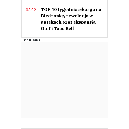
This comment was minimized by the moderator on the site
TOP 10 tygodnia: skarga na
08:02
Chore. Bełkot propagandowy. Nowy świat.
Biedronkę, rewolucja w
Piotr
aptekach oraz ekspansja
Odpowiedz
Gulf i Taco Bell
0
0
Nie znaleziono komentarzy
Zostaw swoje komentarze
Imię (Wymagane)
Anuluj
Prześlij komentarz