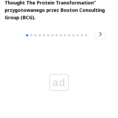
Thought The Protein Transformation”
przygotowanego przez Boston Consulting
Group (BCG).
Andrzej i Marta Sterniccy
Marta i 
▶
ad