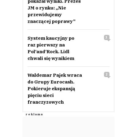
pokazał wyniki. Prezes
JM o rynku: „Nie
przewidujemy
znaczącej poprawy”
System kaucyjny po
3
raz pierwszy na
Pol‘and‘Rock. Lidl
chwali się wynikiem
Waldemar Pajek wraca
2
do Grupy Eurocash.
Pokieruje ekspansją
pięciu sieci
franczyzowych