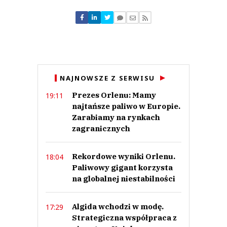
Komentarze (
0
)
Nie znaleziono komentarzy
Zostaw swoje komentarze
Imię (Wymagane)
Anuluj
NAJNOWSZE Z SERWISU
Prześlij komentarz
Prezes Orlenu: Mamy
19:11
najtańsze paliwo w Europie.
Zarabiamy na rynkach
zagranicznych
Rekordowe wyniki Orlenu.
18:04
Paliwowy gigant korzysta
na globalnej niestabilności
Algida wchodzi w modę.
17:29
Strategiczna współpraca z