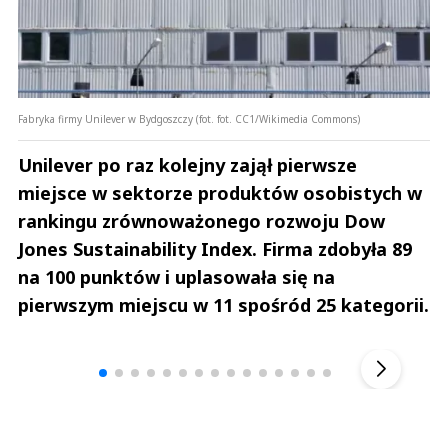
Fabryka firmy Unilever w Bydgoszczy (fot. fot. CC1/Wikimedia Commons)
Unilever po raz kolejny zajął pierwsze
miejsce w sektorze produktów osobistych w
rankingu zrównoważonego rozwoju Dow
Jones Sustainability Index. Firma zdobyła 89
na 100 punktów i uplasowała się na
pierwszym miejscu w 11 spośród 25 kategorii.
Andrzej i Marta Sterniccy
Marta i 
▶