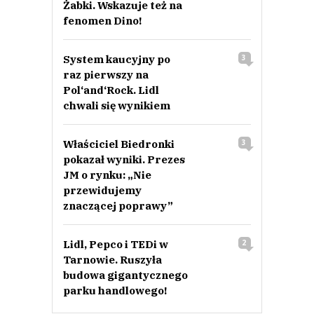
Żabki. Wskazuje też na
fenomen Dino!
System kaucyjny po
3
raz pierwszy na
Pol‘and‘Rock. Lidl
chwali się wynikiem
Właściciel Biedronki
3
pokazał wyniki. Prezes
JM o rynku: „Nie
przewidujemy
znaczącej poprawy”
Lidl, Pepco i TEDi w
2
Tarnowie. Ruszyła
budowa gigantycznego
parku handlowego!