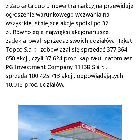
z Żabka Group umowa transakcyjna przewiduje
ogłoszenie warunkowego wezwania na
wszystkie istniejące akcje spółki po 32
zł. Równolegle najwięksi akcjonariusze
zadeklarowali sprzedaż swoich udziałów. Heket
Topco S.à r.l. zobowiązał się sprzedać 377 364
050 akcji, czyli 37,624 proc. kapitału, natomiast
PG Investment Company 1113B S.à r.l.
sprzeda 100 425 713 akcji, odpowiadających
10,013 proc. udziałów.