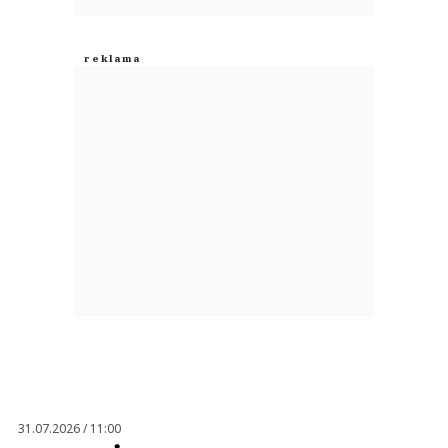
Odpowiedz
0
0
Nie znaleziono komentarzy
Zostaw swoje komentarze
Imię (Wymagane)
Anuluj
Prześlij komentarz
31.07.2026 / 11:00