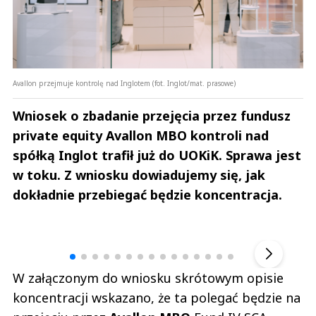
Avallon przejmuje kontrolę nad Inglotem (fot. Inglot/mat. prasowe)
Wniosek o zbadanie przejęcia przez fundusz
private equity Avallon MBO kontroli nad
spółką Inglot trafił już do UOKiK. Sprawa jest
w toku. Z wniosku dowiadujemy się, jak
dokładnie przebiegać będzie koncentracja.
Andrzej i Marta Sterniccy
Marta i 
▶
W załączonym do wniosku skrótowym opisie
koncentracji wskazano, że ta polegać będzie na