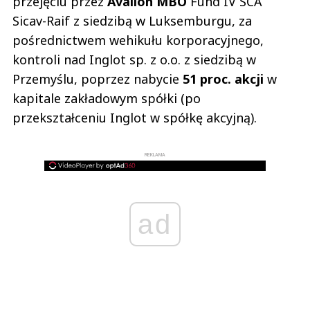
przejęciu przez
Avallon MBO
Fund IV SCA
Sicav-Raif z siedzibą w Luksemburgu, za
pośrednictwem wehikułu korporacyjnego,
kontroli nad Inglot sp. z o.o. z siedzibą w
Przemyślu, poprzez nabycie
51 proc. akcji
w
kapitale zakładowym spółki (po
przekształceniu Inglot w spółkę akcyjną).
REKLAMA
ad