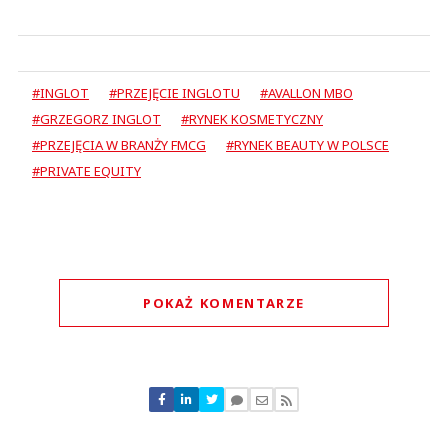
#INGLOT
#PRZEJĘCIE INGLOTU
#AVALLON MBO
#GRZEGORZ INGLOT
#RYNEK KOSMETYCZNY
#PRZEJĘCIA W BRANŻY FMCG
#RYNEK BEAUTY W POLSCE
#PRIVATE EQUITY
POKAŻ KOMENTARZE
Komentarze (
0
)
Nie znaleziono komentarzy
Zostaw swoje komentarze
Imię (Wymagane)