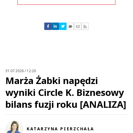
Komentarze (
0
)
Nie znaleziono komentarzy
Zostaw swoje komentarze
Imię (Wymagane)
Anuluj
Prześlij komentarz
31.07.2026 / 12:20
Marża Żabki napędzi
wyniki Circle K. Biznesowy
bilans fuzji roku [ANALIZA]
KATARZYNA PIERZCHAŁA