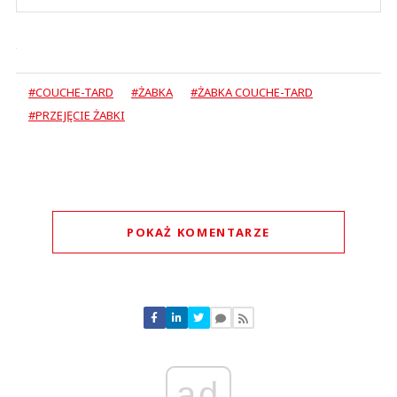
#COUCHE-TARD
#ŻABKA
#ŻABKA COUCHE-TARD
#PRZEJĘCIE ŻABKI
POKAŻ KOMENTARZE
Komentarze (
0
)
Nie znaleziono komentarzy
Zostaw swoje komentarze
Imię (Wymagane)
ad