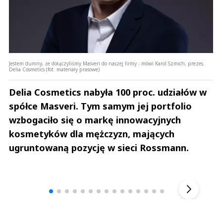
Jestem dumny, że dołączyliśmy Masveri do naszej firmy - mówi Karol Szmich, prezes
Delia Cosmetics (fot. materiały prasowe)
Delia Cosmetics nabyła 100 proc. udziałów w
spółce Masveri. Tym samym jej portfolio
wzbogaciło się o markę innowacyjnych
kosmetyków dla mężczyzn, mających
ugruntowaną pozycję w sieci Rossmann.
Andrzej i Marta Sterniccy
Marta i 
▶