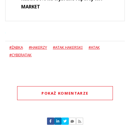
MARKET
#ŻABKA
#HAKERZY
#ATAK HAKERSKI
#ATAK
#CYBERATAK
POKAŻ KOMENTARZE
Komentarze (
0
)
Nie znaleziono komentarzy
Zostaw swoje komentarze