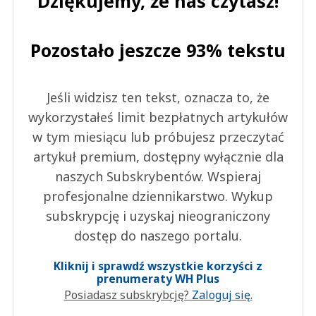
Dziękujemy, że nas czytasz!
Anuluj
Pozostało jeszcze 93% tekstu
Prześlij komentarz
Jeśli widzisz ten tekst, oznacza to, że
wykorzystałeś limit bezpłatnych artykułów
w tym miesiącu lub próbujesz przeczytać
artykuł premium, dostępny wyłącznie dla
naszych Subskrybentów. Wspieraj
profesjonalne dziennikarstwo. Wykup
subskrypcję i uzyskaj nieograniczony
dostęp do naszego portalu.
Kliknij i sprawdź wszystkie korzyści z
prenumeraty WH Plus
Posiadasz subskrybcję?
Zaloguj się.