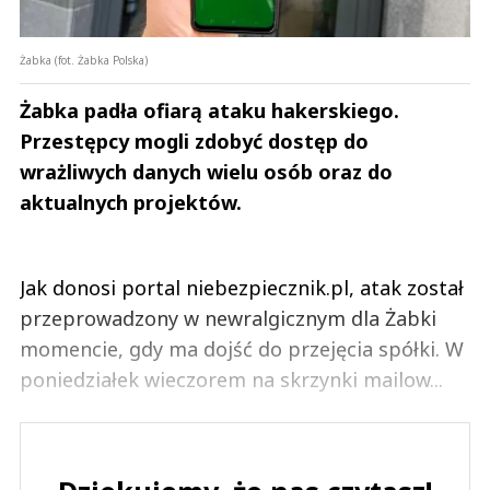
0
Żabka (fot. Żabka Polska)
Żabka padła ofiarą ataku hakerskiego.
Przestępcy mogli zdobyć dostęp do
Azr
wrażliwych danych wielu osób oraz do
03.08.2026 / 14:27
aktualnych projektów.
This comment was minimized by the moderator on the site
A franczyzobiorcy żabki zarabiają grosze albo tona w długach A
pracownicy Dino są traktowani jako drugi sort społeczeństwa A wy tu
mądrości wysnuwacie
Jak donosi portal niebezpiecznik.pl, atak został
Azr
Odpowiedz
przeprowadzony w newralgicznym dla Żabki
3
momencie, gdy ma dojść do przejęcia spółki. W
poniedziałek wieczorem na skrzynki mailow...
0
Nie znaleziono komentarzy
Zostaw swoje komentarze
Imię (Wymagane)