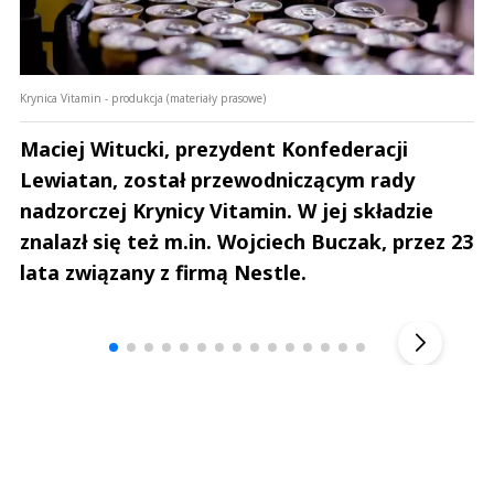
Krynica Vitamin - produkcja (materiały prasowe)
Maciej Witucki, prezydent Konfederacji
Lewiatan, został przewodniczącym rady
nadzorczej Krynicy Vitamin. W jej składzie
znalazł się też m.in. Wojciech Buczak, przez 23
lata związany z firmą Nestle.
Andrzej i Marta Sterniccy
Marta i 
▶