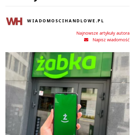
WIADOMOSCIHANDLOWE.PL
Monika
Najnowsze artykuły autora
03.08.2026 / 18:40
Napisz wiadomość
This comment was minimized by the moderator on the site
SPRAWNE WYKONANIE PLANU...polega na wyciśnięciu z pracownika,
franczyzobiorcy wszystkich sił i środkow, oszukiwanie go w ramach
pieknie ujmowanych wytycznych a następnie wyplucia go przez tak
skonstruowany system jak zbędne śmieci. Sytuacja taka...
SPRAWNE WYKONANIE PLANU...polega na wyciśnięciu z pracownika,
franczyzobiorcy wszystkich sił i środkow, oszukiwanie go w ramach
pieknie ujmowanych wytycznych a następnie wyplucia go przez tak
skonstruowany system jak zbędne śmieci. Sytuacja taka dotyczy tych
wszystkich sieci wiec mozna domniemywać, ze wypowiadający się o
sukcesie pan Portugalczyk sam wprowadził takie mechanizmy..Wedlug
mnie to juz jest pańszczyzna gdzie PANY sprawnie wykonują plany i się
bogacą a plebs zyje z jałmużny.
Czytaj całość
Monika
Odpowiedz
0