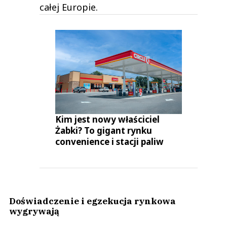
całej Europie.
Kim jest nowy właściciel
Żabki? To gigant rynku
convenience i stacji paliw
Doświadczenie i egzekucja rynkowa
wygrywają