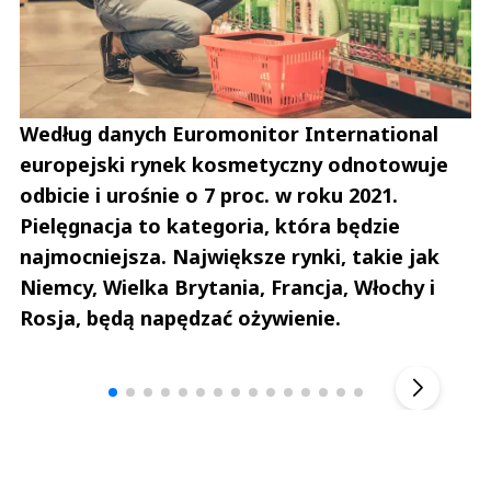
Według danych Euromonitor International
europejski rynek kosmetyczny odnotowuje
odbicie i urośnie o 7 proc. w roku 2021.
Pielęgnacja to kategoria, która będzie
najmocniejsza. Największe rynki, takie jak
Niemcy, Wielka Brytania, Francja, Włochy i
Rosja, będą napędzać ożywienie.
Andrzej i Marta Sterniccy
Marta i 
▶