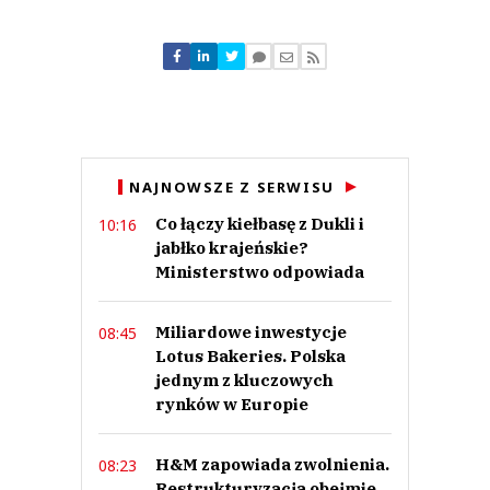
Komentarze (
0
)
Nie znaleziono komentarzy
Zostaw swoje komentarze
Imię (Wymagane)
Anuluj
NAJNOWSZE Z SERWISU
Prześlij komentarz
Co łączy kiełbasę z Dukli i
10:16
jabłko krajeńskie?
Ministerstwo odpowiada
Miliardowe inwestycje
08:45
Lotus Bakeries. Polska
jednym z kluczowych
rynków w Europie
H&M zapowiada zwolnienia.
08:23
Restrukturyzacja obejmie