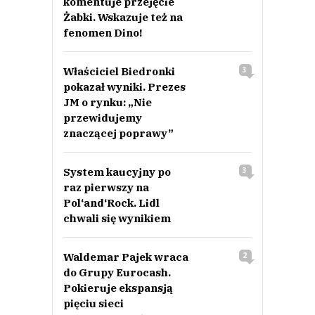
komentuje przejęcie
Żabki. Wskazuje też na
fenomen Dino!
Właściciel Biedronki
3
pokazał wyniki. Prezes
JM o rynku: „Nie
przewidujemy
znaczącej poprawy”
System kaucyjny po
3
raz pierwszy na
Pol‘and‘Rock. Lidl
chwali się wynikiem
Waldemar Pajek wraca
2
do Grupy Eurocash.
Pokieruje ekspansją
pięciu sieci