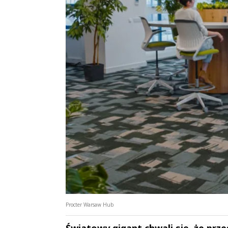
Procter Warsaw Hub
Światowy gigant chwali się, że prz