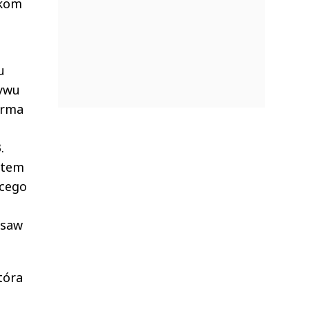
ikom
u
ływu
irma
.
atem
ącego
rsaw
tóra