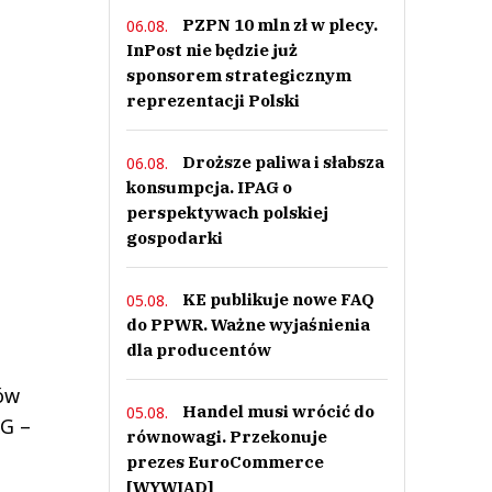
PZPN 10 mln zł w plecy.
06.08.
InPost nie będzie już
sponsorem strategicznym
reprezentacji Polski
Droższe paliwa i słabsza
06.08.
konsumpcja. IPAG o
perspektywach polskiej
gospodarki
KE publikuje nowe FAQ
05.08.
do PPWR. Ważne wyjaśnienia
dla producentów
ów
Handel musi wrócić do
05.08.
&G –
równowagi. Przekonuje
prezes EuroCommerce
[WYWIAD]