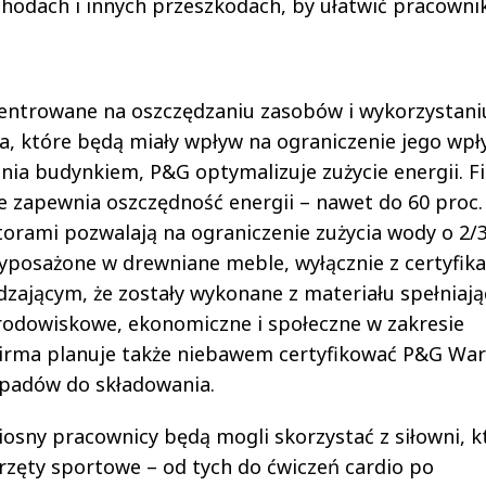
schodach i innych przeszkodach, by ułatwić pracown
entrowane na oszczędzaniu zasobów i wykorzystani
a, które będą miały wpływ na ograniczenie jego wp
ania budynkiem, P&G optymalizuje zużycie energii. F
re zapewnia oszczędność energii – nawet do 60 proc.
torami pozwalają na ograniczenie zużycia wody o 2/3
posażone w drewniane meble, wyłącznie z certyfik
dzającym, że zostały wykonane z materiału spełniaj
rodowiskowe, ekonomiczne i społeczne w zakresie
 Firma planuje także niebawem certyfikować P&G Wa
odpadów do składowania.
iosny pracownicy będą mogli skorzystać z siłowni, k
zęty sportowe – od tych do ćwiczeń cardio po