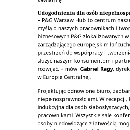
Udogodnienia dla osób niepełnos
– P&G Warsaw Hub to centrum naszej 
myślą o naszych pracownikach i two
biznesowych P&G zlokalizowanych w P
zarządzającego europejskim łańcuch
przestrzeń do współpracy i tworzenia
służyć naszym konsumentom i partne
rozwijać. – mówi
Gabriel Ragy
, dyre
w Europie Centralnej.
Projektując odnowione biuro, zadban
niepełnosprawnościami. W recepcji, k
indukcyjna dla osób słabosłyszących,
pracownikami. Wszystkie sale konfere
osoby niedowidzące z łatwością mogą