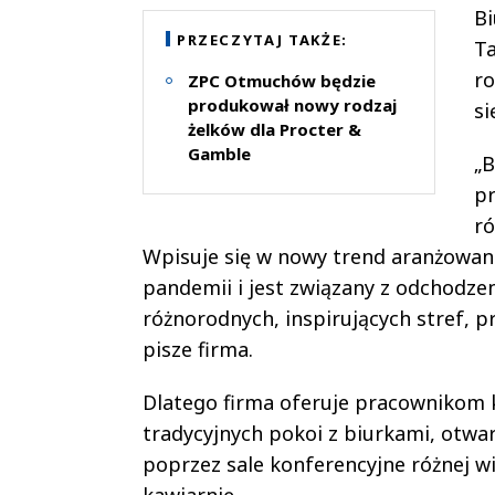
Bi
PRZECZYTAJ TAKŻE:
Ta
ro
ZPC Otmuchów będzie
produkował nowy rodzaj
si
żelków dla Procter &
Gamble
„B
pr
r
Wpisuje się w nowy trend aranżowania
pandemii i jest związany z odchodze
różnorodnych, inspirujących stref, 
pisze firma.
Dlatego firma oferuje pracownikom k
tradycyjnych pokoi z biurkami, otwar
poprzez sale konferencyjne różnej wi
kawiarnię.