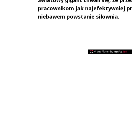
pracownikom jak najefektywniej pra
niebawem powstanie siłownia.
Andrzej i Marta
Marta i An
Sterniccy
Sterniccy
▶
▶