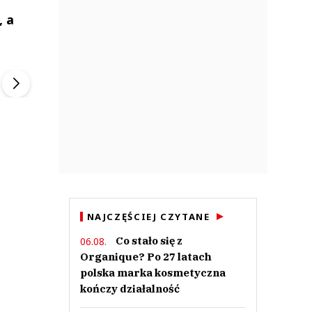
, a
ek
Szefem być Sezon 2
Marcin Przybysz
▶
▶
NAJCZĘŚCIEJ CZYTANE
Co stało się z
06.08.
Organique? Po 27 latach
polska marka kosmetyczna
kończy działalność