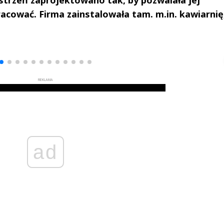
cować. Firma zainstalowała tam. m.in. kawiarnię
drzej
Michał Stężalski
FineDiningWe
▶
▶
REKLAMA
ad