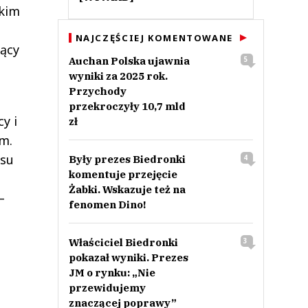
skim
NAJCZĘŚCIEJ KOMENTOWANE
jący
Auchan Polska ujawnia
5
wyniki za 2025 rok.
Przychody
przekroczyły 10,7 mld
y i
zł
m.
asu
Były prezes Biedronki
4
komentuje przejęcie
Żabki. Wskazuje też na
–
fenomen Dino!
Właściciel Biedronki
3
pokazał wyniki. Prezes
JM o rynku: „Nie
przewidujemy
znaczącej poprawy”