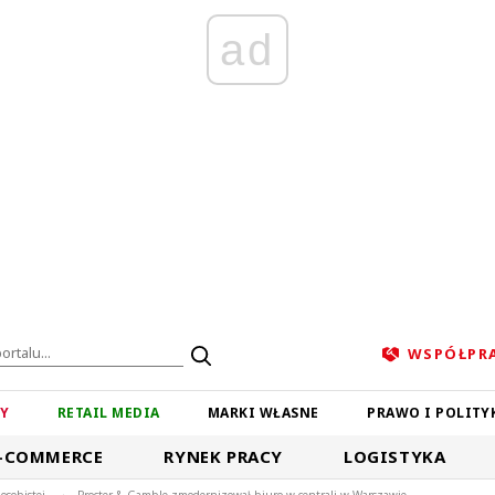
ad
WSPÓŁPR
ZY
RETAIL MEDIA
MARKI WŁASNE
PRAWO I POLITY
-COMMERCE
RYNEK PRACY
LOGISTYKA