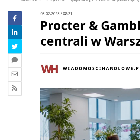
Strona główna
Rynek chemii gospodarczej, kosmetyków i artykułów higieny 
>
03.02.2023 / 08:21
Procter & Gamb
centrali w Wars
WIADOMOSCIHANDLOWE.P