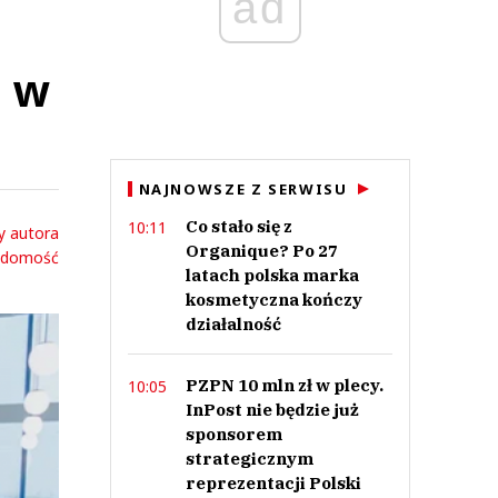
ad
o w
NAJNOWSZE Z SERWISU
Co stało się z
10:11
y autora
Organique? Po 27
adomość
latach polska marka
kosmetyczna kończy
działalność
PZPN 10 mln zł w plecy.
10:05
InPost nie będzie już
sponsorem
strategicznym
reprezentacji Polski