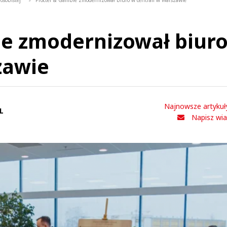
osobistej
Procter & Gamble zmodernizował biuro w centrali w Warszawie
>
le zmodernizował biur
zawie
Najnowsze artykuł
L
Napisz wi