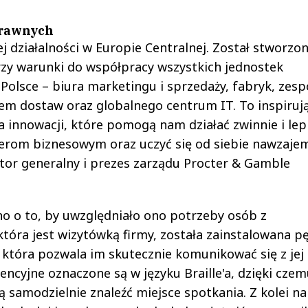
prawnych
działalności w Europie Centralnej. Został stworzon
rzy warunki do współpracy wszystkich jednostek
olsce – biura marketingu i sprzedaży, fabryk, zesp
em dostaw oraz globalnego centrum IT. To inspiruj
 innowacji, które pomogą nam działać zwinnie i lep
rom biznesowym oraz uczyć się od siebie nawzajem
ktor generalny i prezes zarządu Procter & Gamble
o o to, by uwzględniało ono potrzeby osób z
tóra jest wizytówką firmy, została zainstalowana pę
 która pozwala im skutecznie komunikować się z jej
ncyjne oznaczone są w języku Braille'a, dzięki cze
 samodzielnie znaleźć miejsce spotkania. Z kolei na