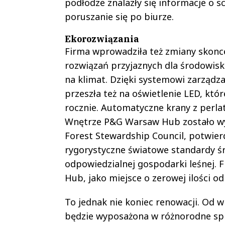
podłodze znalazły się informacje o 
poruszanie się po biurze.
Ekorozwiązania
Firma wprowadziła też zmiany skonc
rozwiązań przyjaznych dla środowisk
na klimat. Dzięki systemowi zarządz
przeszła też na oświetlenie LED, któ
rocznie. Automatyczne krany z perla
Wnętrze P&G Warsaw Hub zostało wy
Forest Stewardship Council, potwier
rygorystyczne światowe standardy ś
odpowiedzialnej gospodarki leśnej.
Hub, jako miejsce o zerowej ilości 
To jednak nie koniec renowacji. Od w
będzie wyposażona w różnorodne spr