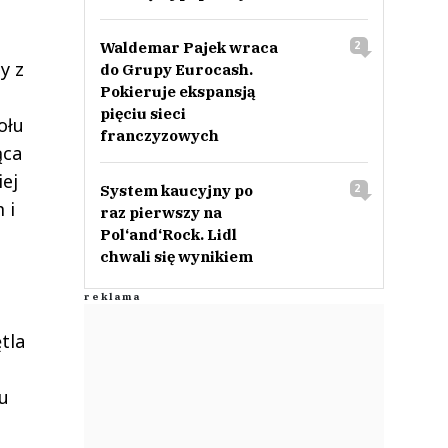
Waldemar Pajek wraca
2
y z
do Grupy Eurocash.
Pokieruje ekspansją
pięciu sieci
ołu
franczyzowych
ąca
iej
System kaucyjny po
2
 i
raz pierwszy na
Pol‘and‘Rock. Lidl
chwali się wynikiem
tla
mu