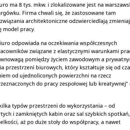
uro ma 8 tys. mkw. i zlokalizowane jest na warszaw
rgówku. Firma chwali się, że zastosowane tam
związania architektoniczne odzwierciedlają zmienia
ę model pracy.
iuro odpowiada na oczekiwania współczesnych
acowników związane z elastycznymi warunkami prac
ównowagą pomiędzy życiem zawodowym a prywatny
 przestrzeni biurowych, który kształtuje się od cz
niem od ujednoliconych powierzchni na rzecz
przeznaczonych do pracy zespołowej lub kreatywnej” 
ilka typów przestrzeni do wykorzystania – od
tych i zamkniętych kabin oraz sal szybkich spotkań,
elkości, aż po duże stoły do współpracy, a nawet