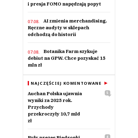
i presja FOMO napędzają popyt
AI zmienia merchandising.
07.08.
Ręczne audyty w sklepach
odchodzą do historii
Botanika Farm szykuje
07.08.
debiut na GPW. Chce pozyskać 15
mln zł
NAJCZĘŚCIEJ KOMENTOWANE
Auchan Polska ujawnia
5
wyniki za 2025 rok.
Przychody
przekroczyły 10,7 mld
zł
Były prezes Biedronki
4