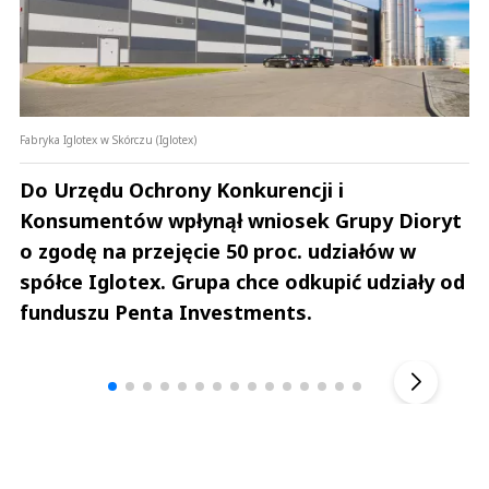
Fabryka Iglotex w Skórczu (Iglotex)
Do Urzędu Ochrony Konkurencji i
Konsumentów wpłynął wniosek Grupy Dioryt
o zgodę na przejęcie 50 proc. udziałów w
spółce Iglotex. Grupa chce odkupić udziały od
funduszu Penta Investments.
Andrzej i Marta Sterniccy
Marta i 
▶