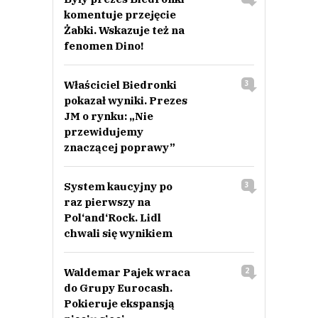
komentuje przejęcie
Żabki. Wskazuje też na
fenomen Dino!
Właściciel Biedronki
3
pokazał wyniki. Prezes
JM o rynku: „Nie
przewidujemy
znaczącej poprawy”
System kaucyjny po
3
raz pierwszy na
Pol‘and‘Rock. Lidl
chwali się wynikiem
Waldemar Pajek wraca
2
do Grupy Eurocash.
Pokieruje ekspansją