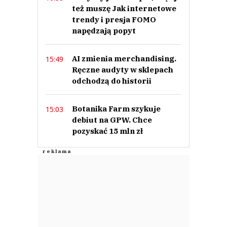
też muszę Jak internetowe
trendy i presja FOMO
napędzają popyt
AI zmienia merchandising.
15:49
Ręczne audyty w sklepach
odchodzą do historii
Botanika Farm szykuje
15:03
debiut na GPW. Chce
pozyskać 15 mln zł