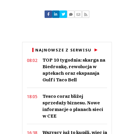
Komentarze (
0
)
Nie znaleziono komentarzy
Zostaw swoje komentarze
Imię (Wymagane)
Anuluj
NAJNOWSZE Z SERWISU
Prześlij komentarz
TOP 10 tygodnia: skarga na
08:02
Biedronkę, rewolucja w
aptekach oraz ekspansja
Gulf i Taco Bell
Tesco coraz bliżej
18:05
sprzedaży biznesu. Nowe
informacje o planach sieci
w CEE
Wszyscy już to kupili, więc ja
16:38