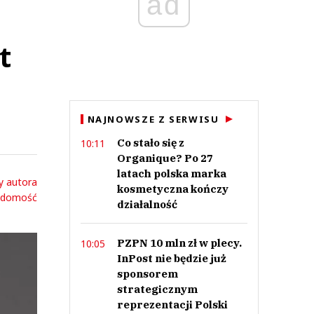
ad
t
NAJNOWSZE Z SERWISU
Co stało się z
10:11
Organique? Po 27
latach polska marka
y autora
kosmetyczna kończy
adomość
działalność
PZPN 10 mln zł w plecy.
10:05
InPost nie będzie już
sponsorem
strategicznym
reprezentacji Polski