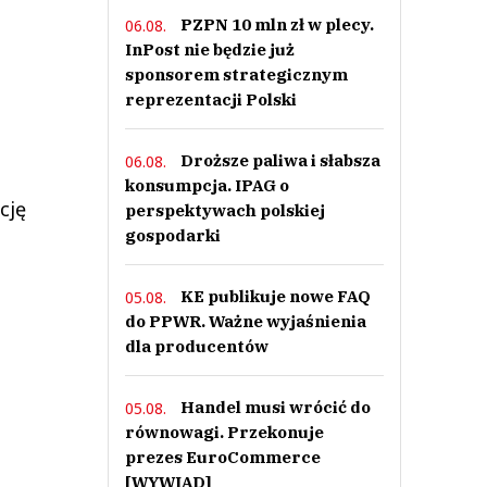
PZPN 10 mln zł w plecy.
06.08.
InPost nie będzie już
sponsorem strategicznym
reprezentacji Polski
Droższe paliwa i słabsza
06.08.
konsumpcja. IPAG o
cję
perspektywach polskiej
gospodarki
KE publikuje nowe FAQ
05.08.
do PPWR. Ważne wyjaśnienia
dla producentów
Handel musi wrócić do
05.08.
równowagi. Przekonuje
prezes EuroCommerce
[WYWIAD]