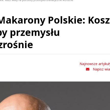
kie: Koszt wody na potrzeby przemysłu dramatycznie wzrośnie
Makarony Polskie: Kosz
by przemysłu
zrośnie
Najnowsze artykuł
Napisz wi