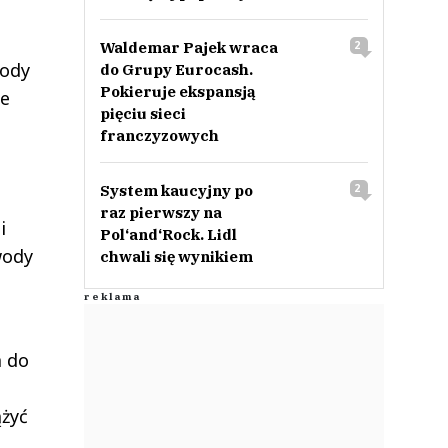
Waldemar Pajek wraca
2
wody
do Grupy Eurocash.
Pokieruje ekspansją
je
pięciu sieci
franczyzowych
System kaucyjny po
2
raz pierwszy na
i
Pol‘and‘Rock. Lidl
wody
chwali się wynikiem
m do
żyć