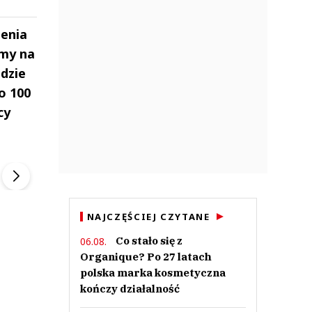
zenia
śmy na
dzie
o 100
cy
ek
Szefem być Sezon 2
Marcin Przybysz
▶
▶
NAJCZĘŚCIEJ CZYTANE
Co stało się z
06.08.
Organique? Po 27 latach
polska marka kosmetyczna
kończy działalność