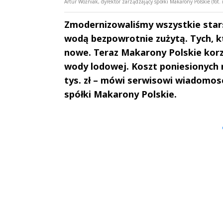
Artur Woźniak, dyrektor zarządzający spółki Makarony Polskie (fot. 
Zmodernizowaliśmy wszystkie stars
wodą bezpowrotnie zużytą. Tych, k
nowe. Teraz Makarony Polskie korz
wody lodowej. Koszt poniesionych 
tys. zł – mówi serwisowi wiadomos
spółki Makarony Polskie.
Andrzej i Marta
Marta i An
Sterniccy
Sterniccy
▶
▶