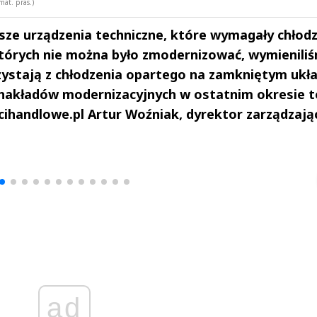
mat. pras.)
ze urządzenia techniczne, które wymagały chłod
tórych nie można było zmodernizować, wymienili
ystają z chłodzenia opartego na zamkniętym ukła
nakładów modernizacyjnych w ostatnim okresie t
cihandlowe.pl Artur Woźniak, dyrektor zarządzają
drzej
Michał Stężalski
FineDiningWe
▶
▶
ad