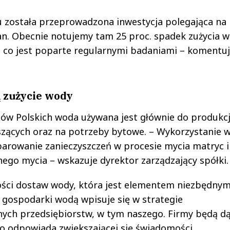
u została przeprowadzona inwestycja polegająca na
kan. Obecnie notujemy tam 25 proc. spadek zużycia 
, co jest poparte regularnymi badaniami – komentu
 zużycie wody
w Polskich woda używana jest głównie do produkcj
zących oraz na potrzeby bytowe. – Wykorzystanie 
arowanie zanieczyszczeń w procesie mycia matryc i
ego mycia – wskazuje dyrektor zarządzający spółki.
ości dostaw wody, która jest elementem niezbędny
 gospodarki wodą wpisuje się w strategie
ch przedsiębiorstw, w tym naszego. Firmy będą dą
co odpowiada zwiększającej się świadomości