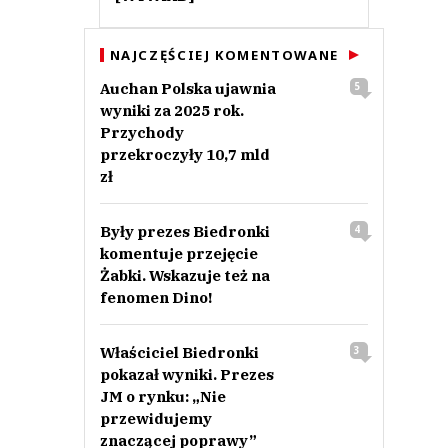
NAJCZĘŚCIEJ KOMENTOWANE
Auchan Polska ujawnia
5
wyniki za 2025 rok.
Przychody
przekroczyły 10,7 mld
zł
Były prezes Biedronki
4
komentuje przejęcie
Żabki. Wskazuje też na
fenomen Dino!
Właściciel Biedronki
3
pokazał wyniki. Prezes
JM o rynku: „Nie
przewidujemy
znaczącej poprawy”