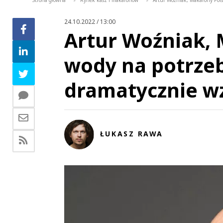
Strona główna
Rynek kasz i makaronów
Artur Woźniak, Makarony Pols
>
>
24.10.2022 / 13:00
Artur Woźniak, 
wody na potrze
dramatycznie w
ŁUKASZ RAWA