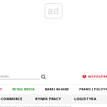
ad
WSPÓŁPR
ZY
RETAIL MEDIA
MARKI WŁASNE
PRAWO I POLITY
-COMMERCE
RYNEK PRACY
LOGISTYKA