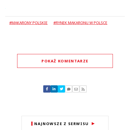
#MAKARONY POLSKIE
#RYNEK MAKARONU W POLSCE
POKAŻ KOMENTARZE
Komentarze (
0
)
Nie znaleziono komentarzy
Zostaw swoje komentarze
Imię (Wymagane)
Anuluj
NAJNOWSZE Z SERWISU
Prześlij komentarz