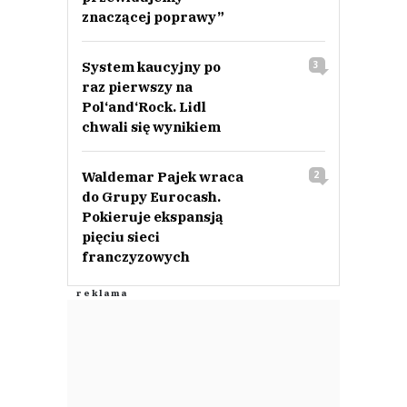
znaczącej poprawy”
System kaucyjny po
3
raz pierwszy na
Pol‘and‘Rock. Lidl
chwali się wynikiem
Waldemar Pajek wraca
2
do Grupy Eurocash.
Pokieruje ekspansją
pięciu sieci
franczyzowych