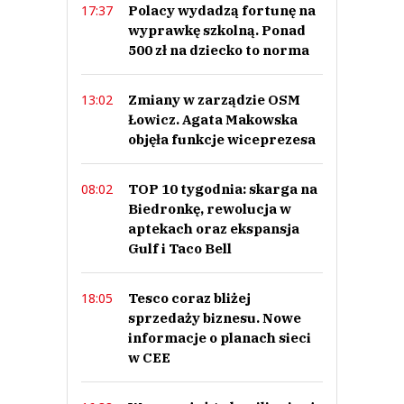
Polacy wydadzą fortunę na
17:37
wyprawkę szkolną. Ponad
500 zł na dziecko to norma
Zmiany w zarządzie OSM
13:02
Łowicz. Agata Makowska
objęła funkcje wiceprezesa
TOP 10 tygodnia: skarga na
08:02
Biedronkę, rewolucja w
aptekach oraz ekspansja
Gulf i Taco Bell
Tesco coraz bliżej
18:05
sprzedaży biznesu. Nowe
informacje o planach sieci
w CEE