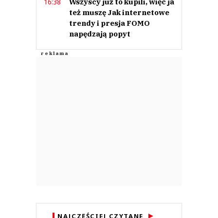
Wszyscy już to kupili, więc ja
16:38
też muszę Jak internetowe
trendy i presja FOMO
napędzają popyt
NAJCZĘŚCIEJ CZYTANE