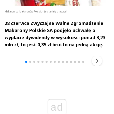
Makaron od Makaronów Polskich (materiały prasowe)
28 czerwca Zwyczajne Walne Zgromadzenie
Makarony Polskie SA podjęło uchwałę o
wypłacie dywidendy w wysokości ponad 3,23
mln zł, to jest 0,35 zł brutto na jedną akcję.
Andrzej i Marta Sterniccy
Marta i 
▶
ad