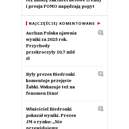
i presja FOMO napędzają popyt
NAJCZĘŚCIEJ KOMENTOWANE
Auchan Polska ujawnia
5
wyniki za 2025 rok.
Przychody
przekroczyły 10,7 mld
zł
Były prezes Biedronki
4
komentuje przejęcie
Żabki. Wskazuje też na
fenomen Dino!
Właściciel Biedronki
3
pokazał wyniki. Prezes
JM o rynku: „Nie
przewidujemy