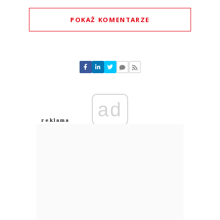
POKAŻ KOMENTARZE
Komentarze (
0
)
Nie znaleziono komentarzy
Zostaw swoje komentarze
Imię (Wymagane)
ad
Anuluj
Prześlij komentarz