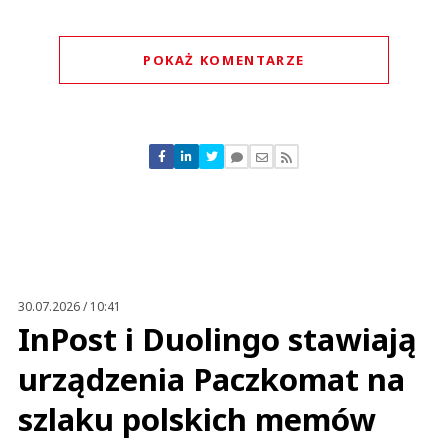
POKAŻ KOMENTARZE
Komentarze (
0
)
Nie znaleziono komentarzy
Zostaw swoje komentarze
Imię (Wymagane)
Anuluj
Prześlij komentarz
30.07.2026 / 10:41
InPost i Duolingo stawiają
urządzenia Paczkomat na
szlaku polskich memów