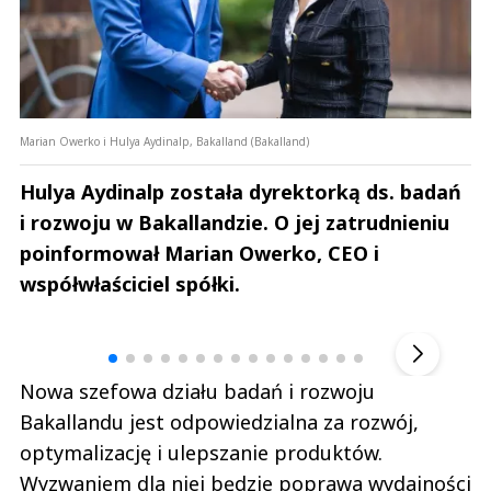
Marian Owerko i Hulya Aydinalp, Bakalland (Bakalland)
Hulya Aydinalp została dyrektorką ds. badań
i rozwoju w Bakallandzie. O jej zatrudnieniu
poinformował Marian Owerko, CEO i
współwłaściciel spółki.
Andrzej i Marta Sterniccy
Marta i 
▶
Nowa szefowa działu badań i rozwoju
Bakallandu jest odpowiedzialna za rozwój,
optymalizację i ulepszanie produktów.
Wyzwaniem dla niej będzie poprawa wydajności