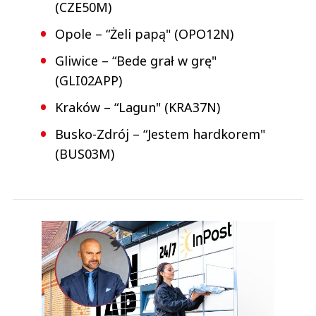
(CZE50M)
Opole – “Żeli papą" (OPO12N)
Gliwice – “Bede grał w grę"
(GLI02APP)
Kraków – “Lagun" (KRA37N)
Busko-Zdrój – “Jestem hardkorem"
(BUS03M)