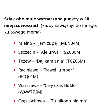
Szlak obejmuje wyznaczone punkty w 10
miejscowościach
(każdy nawiązuje do innego,
kultowego mema):
Mielno – “Jem zupę" (MLN04M)
Szczecin – “Ale urwał" (SZC80M)
Tczew – “Daj kamienia" (TCZ06M)
Raciniewo – “Paweł Jumper"
(RCQ01M)
Warszawa – “Cały czas tłukło"
(WAW776M)
Częstochowa – “Tu nikogo nie ma"