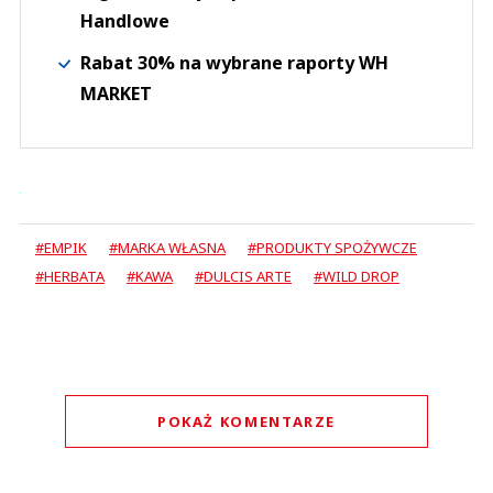
Handlowe
Rabat 30% na wybrane raporty WH
MARKET
#EMPIK
#MARKA WŁASNA
#PRODUKTY SPOŻYWCZE
#HERBATA
#KAWA
#DULCIS ARTE
#WILD DROP
POKAŻ KOMENTARZE
Komentarze (
0
)