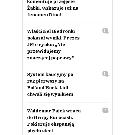
komentuje przejęcie
Żabki. Wskazuje też na
fenomen Dino!
Właściciel Biedronki
3
pokazał wyniki. Prezes
JM o rynku: „Nie
przewidujemy
znaczącej poprawy”
System kaucyjny po
3
raz pierwszy na
Pol‘and‘Rock. Lidl
chwali się wynikiem
Waldemar Pajek wraca
2
do Grupy Eurocash.
Pokieruje ekspansją
pięciu sieci