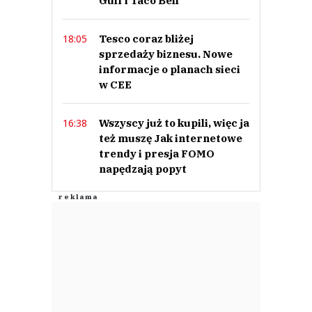
Gulf i Taco Bell
Tesco coraz bliżej
18:05
sprzedaży biznesu. Nowe
informacje o planach sieci
w CEE
Wszyscy już to kupili, więc ja
16:38
też muszę Jak internetowe
trendy i presja FOMO
napędzają popyt