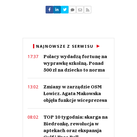
Nie znaleziono komentarzy
Zostaw swoje komentarze
Imię (Wymagane)
Anuluj
NAJNOWSZE Z SERWISU
Prześlij komentarz
Polacy wydadzą fortunę na
17:37
wyprawkę szkolną. Ponad
500 zł na dziecko to norma
Zmiany w zarządzie OSM
13:02
Łowicz. Agata Makowska
objęła funkcje wiceprezesa
TOP 10 tygodnia: skarga na
08:02
Biedronkę, rewolucja w
aptekach oraz ekspansja