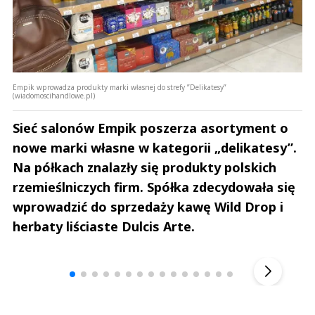
Empik wprowadza produkty marki własnej do strefy ”Delikatesy”
(wiadomoscihandlowe.pl)
Sieć salonów Empik poszerza asortyment o
nowe marki własne w kategorii „delikatesy”.
Na półkach znalazły się produkty polskich
rzemieślniczych firm. Spółka zdecydowała się
wprowadzić do sprzedaży kawę Wild Drop i
herbaty liściaste Dulcis Arte.
Andrzej i Marta Sterniccy
Marta i 
▶