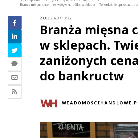
Strona główna
Rynek mięsa, drobiu i wędlin
>
>
Branża mięsna chce mieć wpływ na półkę w sklepach. Twierdzi, że sprzedaż po
23.02.2023 / 13:32
Branża mięsna c
w sklepach. Twie
zaniżonych cen
do bankructw
WIADOMOSCIHANDLOWE.P