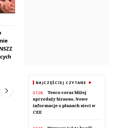
o
nie
 NSZZ
ących
ek
Szefem być Sezon 2
Marcin Przybysz
NAJCZĘŚCIEJ CZYTANE
▶
▶
Tesco coraz bliżej
07.08.
sprzedaży biznesu. Nowe
informacje o planach sieci w
CEE