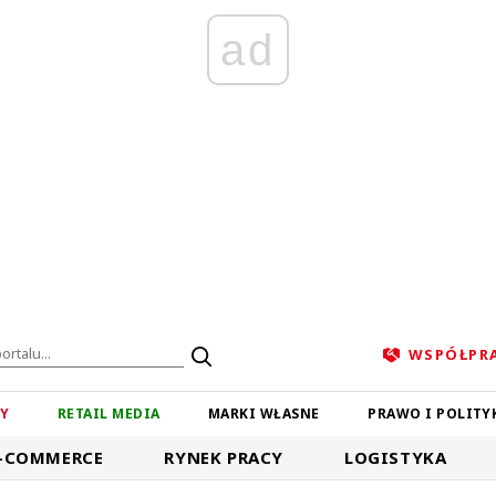
ad
WSPÓŁPR
ZY
RETAIL MEDIA
MARKI WŁASNE
PRAWO I POLITY
-COMMERCE
RYNEK PRACY
LOGISTYKA