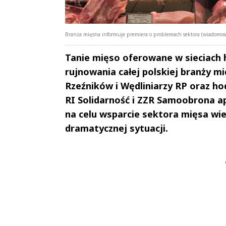
Branża mięsna informuje premiera o problemach sektora (wiadomo
Tanie mięso oferowane w sieciach
rujnowania całej polskiej branży m
Rzeźników i Wędliniarzy RP oraz ho
RI Solidarność i ZZR Samoobrona ap
na celu wsparcie sektora mięsa wie
dramatycznej sytuacji.
Andrzej i Marta
Marta i An
Sterniccy
Sterniccy
▶
▶