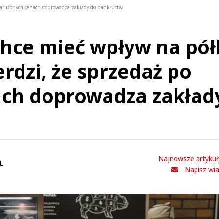
 zaniżonych cenach doprowadza zakłady do bankructw
hce mieć wpływ na pół
rdzi, że sprzedaż po
ach doprowadza zakład
Najnowsze artykuł
L
Napisz wi