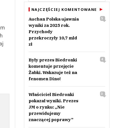
NAJCZĘŚCIEJ KOMENTOWANE
Auchan Polska ujawnia
5
wyniki za 2025 rok.
ym
Przychody
ch
przekroczyły 10,7 mld
aj
zł
Były prezes Biedronki
4
komentuje przejęcie
Żabki. Wskazuje też na
fenomen Dino!
Właściciel Biedronki
3
pokazał wyniki. Prezes
JM o rynku: „Nie
przewidujemy
znaczącej poprawy”