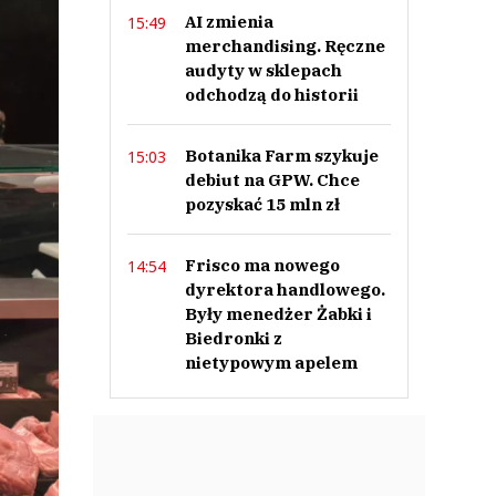
AI zmienia
15:49
merchandising. Ręczne
audyty w sklepach
odchodzą do historii
Botanika Farm szykuje
15:03
debiut na GPW. Chce
pozyskać 15 mln zł
Frisco ma nowego
14:54
dyrektora handlowego.
Były menedżer Żabki i
Biedronki z
nietypowym apelem