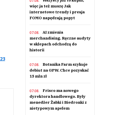
Wszyscy już to kupili,
07.08.
więc ja też muszę Jak
internetowe trendy i presja
FOMO napędzają popyt
AI zmienia
07.08.
merchandising. Ręczne audyty
w sklepach odchodzą do
historii
23
Botanika Farm szykuje
07.08.
debiut na GPW. Chce pozyskać
15 mln zł
Frisco ma nowego
07.08.
dyrektora handlowego. Były
menedżer Żabki i Biedronki z
nietypowym apelem