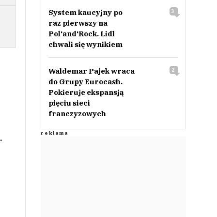
System kaucyjny po
3
raz pierwszy na
Pol‘and‘Rock. Lidl
chwali się wynikiem
Waldemar Pajek wraca
2
do Grupy Eurocash.
Pokieruje ekspansją
pięciu sieci
franczyzowych
.