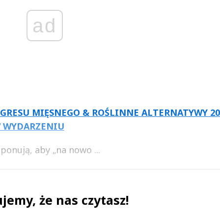
ad
NGRESU MIĘSNEGO & ROŚLINNE ALTERNATYWY 20
W WYDARZENIU
ponują, aby „na nowo ...
jemy, że nas czytasz!