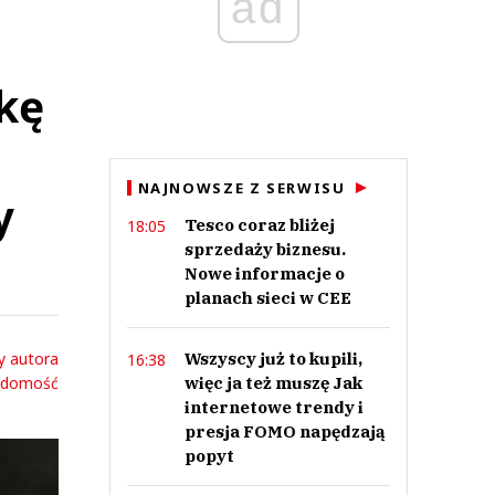
ad
kę
NAJNOWSZE Z SERWISU
y
Tesco coraz bliżej
18:05
sprzedaży biznesu.
Nowe informacje o
planach sieci w CEE
y autora
Wszyscy już to kupili,
16:38
adomość
więc ja też muszę Jak
internetowe trendy i
presja FOMO napędzają
popyt