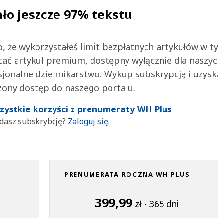
ało jeszcze 97% tekstu
 to, że wykorzystałeś limit bezpłatnych artykułów w t
tać artykuł premium, dostępny wyłącznie dla naszy
jonalne dziennikarstwo. Wykup subskrypcję i uzysk
zony dostęp do naszego portalu.
wszystkie korzyści z prenumeraty WH Plus
dasz subskrybcję?
Zaloguj się.
PRENUMERATA ROCZNA WH PLUS
399,99
zł - 365 dni