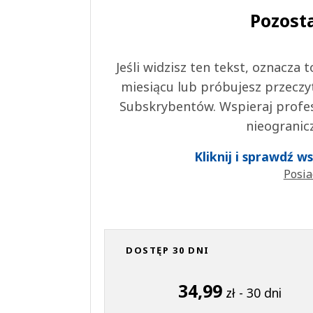
Pozost
Jeśli widzisz ten tekst, oznacza
miesiącu lub próbujesz przeczy
Subskrybentów. Wspieraj profes
nieogranic
Kliknij i sprawdź 
Posia
DOSTĘP 30 DNI
34,99
zł - 30 dni