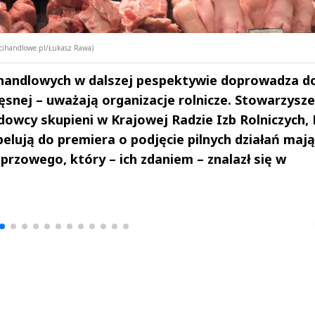
scihandlowe.pl/Łukasz Rawa)
 handlowych w dalszej pespektywie doprowadza d
ięsnej – uważają organizacje rolnicze. Stowarzysze
dowcy skupieni w Krajowej Radzie Izb Rolniczych,
elują do premiera o podjęcie pilnych działań maj
przowego, który – ich zdaniem – znalazł się w
drzej
Michał Stężalski
FineDiningWe
▶
▶