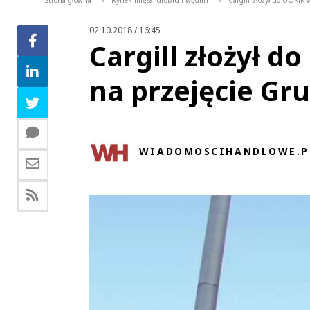
Strona główna
Rynek mięsa, drobiu i wędlin
Cargill złożył do UOKiK
>
>
02.10.2018 / 16:45
Cargill złożył d
na przejęcie Gr
WIADOMOSCIHANDLOWE.P