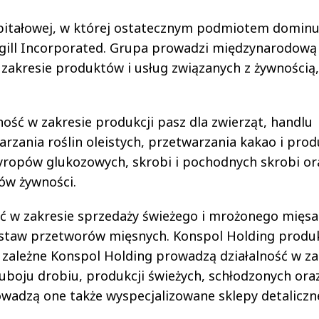
kapitałowej, w której ostatecznym podmiotem domin
rgill Incorporated. Grupa prowadzi międzynarodową
zakresie produktów i usług związanych z żywnością,
ność w zakresie produkcji pasz dla zwierząt, handlu
arzania roślin oleistych, przetwarzania kakao i prod
yropów glukozowych, skrobi i pochodnych skrobi or
ków żywności.
ść w zakresie sprzedaży świeżego i mrożonego mięsa
dostaw przetworów mięsnych. Konspol Holding produ
i zależne Konspol Holding prowadzą działalność w za
 uboju drobiu, produkcji świeżych, schłodzonych ora
adzą one także wyspecjalizowane sklepy detaliczn