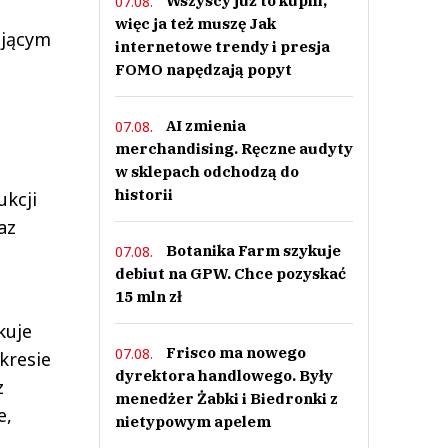
Wszyscy już to kupili,
07.08.
więc ja też muszę Jak
ującym
internetowe trendy i presja
FOMO napędzają popyt
AI zmienia
07.08.
merchandising. Ręczne audyty
w sklepach odchodzą do
historii
ukcji
az
Botanika Farm szykuje
07.08.
debiut na GPW. Chce pozyskać
15 mln zł
kuje
Frisco ma nowego
07.08.
kresie
dyrektora handlowego. Były
z
menedżer Żabki i Biedronki z
e,
nietypowym apelem