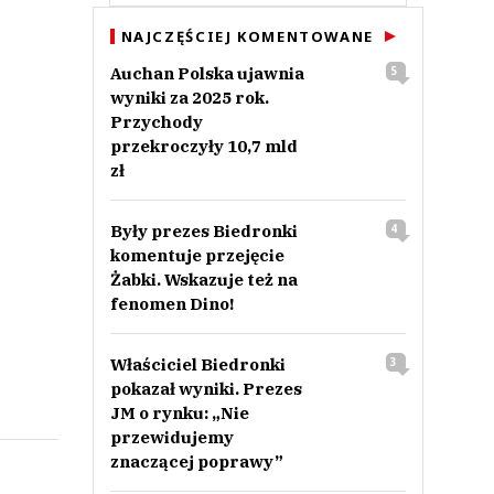
NAJCZĘŚCIEJ KOMENTOWANE
Auchan Polska ujawnia
5
wyniki za 2025 rok.
Przychody
przekroczyły 10,7 mld
zł
Były prezes Biedronki
4
komentuje przejęcie
Żabki. Wskazuje też na
fenomen Dino!
Właściciel Biedronki
3
pokazał wyniki. Prezes
JM o rynku: „Nie
przewidujemy
znaczącej poprawy”