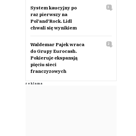
System kaucyjny po
3
raz pierwszy na
Pol‘and‘Rock. Lidl
chwali się wynikiem
Waldemar Pajek wraca
2
do Grupy Eurocash.
Pokieruje ekspansją
pięciu sieci
franczyzowych