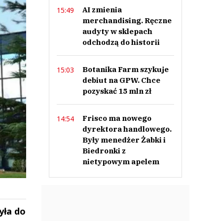
AI zmienia
15:49
merchandising. Ręczne
audyty w sklepach
odchodzą do historii
Botanika Farm szykuje
15:03
debiut na GPW. Chce
pozyskać 15 mln zł
Frisco ma nowego
14:54
dyrektora handlowego.
Były menedżer Żabki i
Biedronki z
nietypowym apelem
yła do