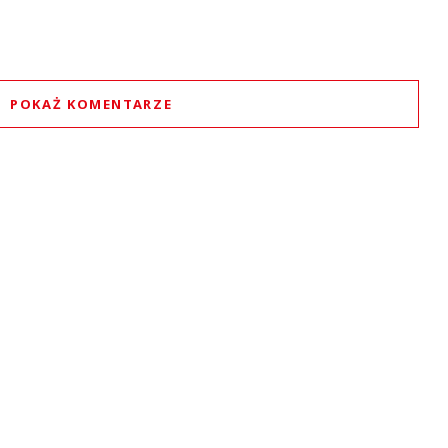
POKAŻ KOMENTARZE
Komentarze (
0
)
Nie znaleziono komentarzy
staw swoje komentarze
Imię (Wymagane)
Anuluj
Prześlij komentarz