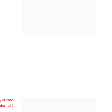
y autora
adomość