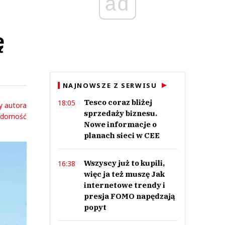
ad
ę
NAJNOWSZE Z SERWISU
Tesco coraz bliżej
18:05
y autora
sprzedaży biznesu.
adomość
Nowe informacje o
planach sieci w CEE
Wszyscy już to kupili,
16:38
więc ja też muszę Jak
internetowe trendy i
presja FOMO napędzają
popyt