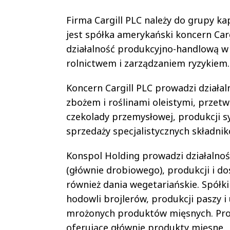
Firma Cargill PLC należy do grupy 
jest spółka amerykański koncern Ca
działalność produkcyjno-handlową w 
rolnictwem i zarządzaniem ryzykiem.
Koncern Cargill PLC prowadzi działal
zbożem i roślinami oleistymi, przetw
czekolady przemysłowej, produkcji s
sprzedaży specjalistycznych składni
Konspol Holding prowadzi działalno
(głównie drobiowego), produkcji i 
również dania wegetariańskie. Spółk
hodowli brojlerów, produkcji paszy i
mrożonych produktów mięsnych. Prow
oferujące głównie produkty mięsne.