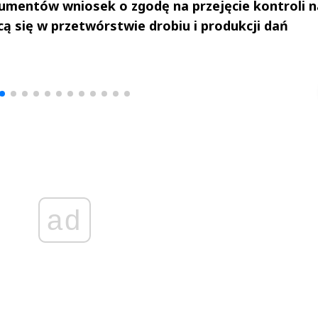
umentów wniosek o zgodę na przejęcie kontroli 
cą się w przetwórstwie drobiu i produkcji dań
drzej
Michał Stężalski
FineDiningWe
▶
▶
ad