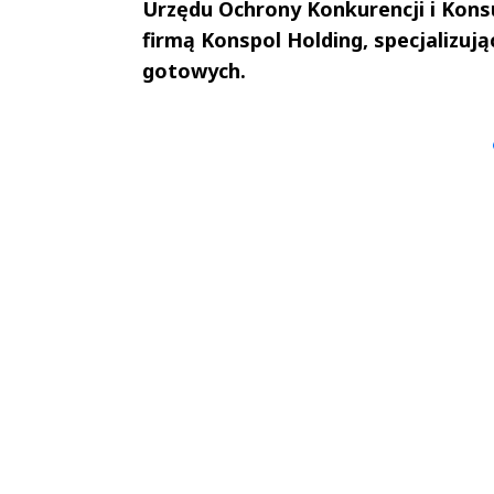
Urzędu Ochrony Konkurencji i Kons
firmą Konspol Holding, specjalizują
gotowych.
Andrzej i Marta
Marta i An
Sterniccy
Sterniccy
▶
▶