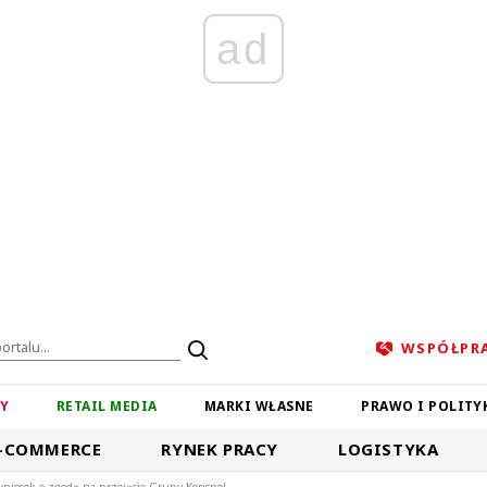
ad
WSPÓŁPR
ZY
RETAIL MEDIA
MARKI WŁASNE
PRAWO I POLITY
-COMMERCE
RYNEK PRACY
LOGISTYKA