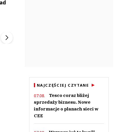
nad
ek
Szefem być Sezon 2
Marcin Przybysz
▶
▶
NAJCZĘŚCIEJ CZYTANE
Tesco coraz bliżej
07.08.
sprzedaży biznesu. Nowe
informacje o planach sieci w
CEE