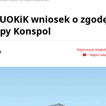
 wniosek o zgodę na przejęcie Grupy Konspol
o UOKiK wniosek o zgod
upy Konspol
Najnowsze artykuł
L
Napisz wi