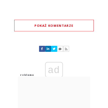
POKAŻ KOMENTARZE
Komentarze (
0
)
Nie znaleziono komentarzy
Zostaw swoje komentarze
Imię (Wymagane)
ad
Anuluj
Prześlij komentarz