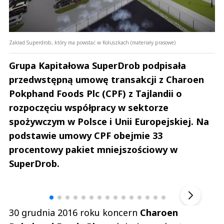
Zakład Superdrob, który ma powstać w Koluszkach (materiały prasowe)
Grupa Kapitałowa SuperDrob podpisała
przedwstępną umowę transakcji z Charoen
Pokphand Foods Plc (CPF) z Tajlandii o
rozpoczęciu współpracy w sektorze
spożywczym w Polsce i Unii Europejskiej. Na
podstawie umowy CPF obejmie 33
procentowy pakiet mniejszościowy w
SuperDrob.
Andrzej i Marta Sterniccy
Marta i 
▶
30 grudnia 2016 roku koncern
Charoen