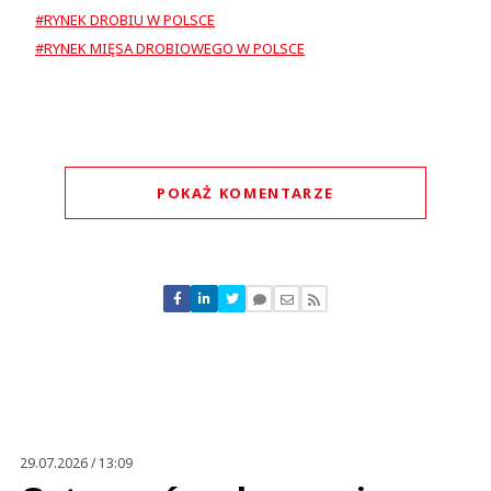
#RYNEK DROBIU W POLSCE
#RYNEK MIĘSA DROBIOWEGO W POLSCE
POKAŻ KOMENTARZE
Komentarze (
0
)
Nie znaleziono komentarzy
Zostaw swoje komentarze
Imię (Wymagane)
Anuluj
Prześlij komentarz
29.07.2026 / 13:09