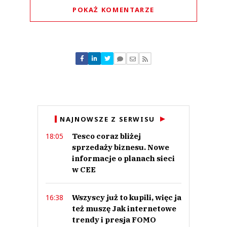
POKAŻ KOMENTARZE
Komentarze (
0
)
Nie znaleziono komentarzy
Zostaw swoje komentarze
Imię (Wymagane)
Anuluj
NAJNOWSZE Z SERWISU
Prześlij komentarz
Tesco coraz bliżej
18:05
sprzedaży biznesu. Nowe
informacje o planach sieci
w CEE
Wszyscy już to kupili, więc ja
16:38
też muszę Jak internetowe
trendy i presja FOMO