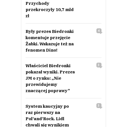
Przychody
przekroczyły 10,7 mld
zł
Były prezes Biedronki
4
komentuje przejęcie
Żabki. Wskazuje też na
fenomen Dino!
Właściciel Biedronki
3
pokazał wyniki. Prezes
JM o rynku: „Nie
przewidujemy
znaczącej poprawy”
System kaucyjny po
3
raz pierwszy na
Pol‘and‘Rock. Lidl
chwali się wynikiem