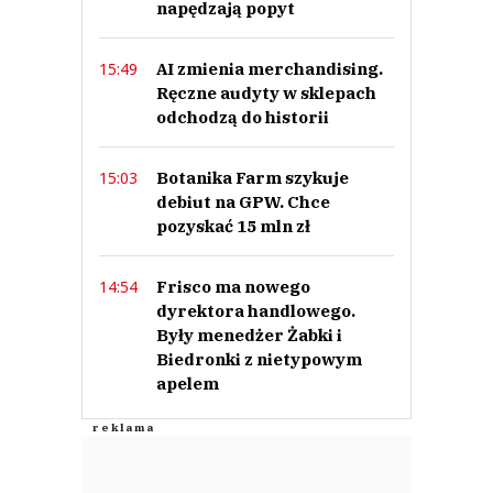
napędzają popyt
AI zmienia merchandising.
15:49
Ręczne audyty w sklepach
odchodzą do historii
Botanika Farm szykuje
15:03
debiut na GPW. Chce
pozyskać 15 mln zł
Frisco ma nowego
14:54
dyrektora handlowego.
Były menedżer Żabki i
Biedronki z nietypowym
apelem