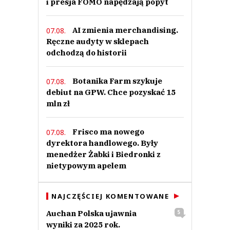
i presja FOMO napędzają popyt
AI zmienia merchandising.
07.08.
Ręczne audyty w sklepach
odchodzą do historii
Botanika Farm szykuje
07.08.
debiut na GPW. Chce pozyskać 15
mln zł
Frisco ma nowego
07.08.
dyrektora handlowego. Były
menedżer Żabki i Biedronki z
nietypowym apelem
NAJCZĘŚCIEJ KOMENTOWANE
Auchan Polska ujawnia
5
wyniki za 2025 rok.