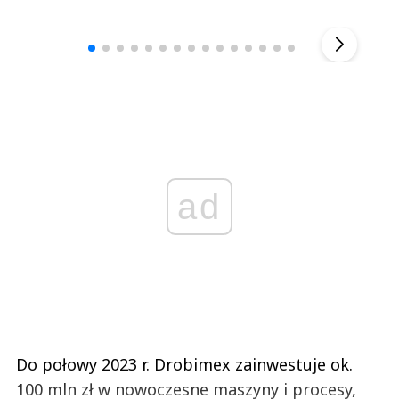
Andrzej i Marta Sterniccy
Marta i 
▶
ad
Do połowy 2023 r. Drobimex zainwestuje ok.
100 mln zł w nowoczesne maszyny i procesy,