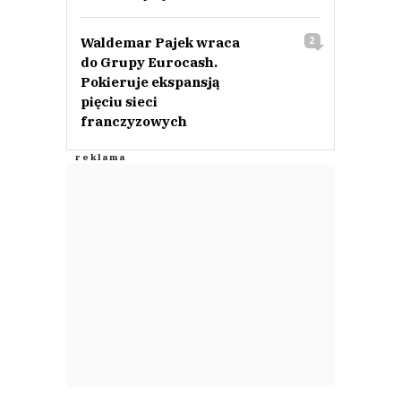
Waldemar Pajek wraca
2
do Grupy Eurocash.
Pokieruje ekspansją
pięciu sieci
franczyzowych