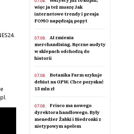
Wszyscy już to kupili,
07.08.
więc ja też muszę Jak
internetowe trendy i presja
FOMO napędzają popyt
NES24.
AI zmienia
07.08.
merchandising. Ręczne audyty
w sklepach odchodzą do
historii
Botanika Farm szykuje
07.08.
debiut na GPW. Chce pozyskać
ie
15 mln zł
pl.
Frisco ma nowego
07.08.
dyrektora handlowego. Były
menedżer Żabki i Biedronki z
nietypowym apelem