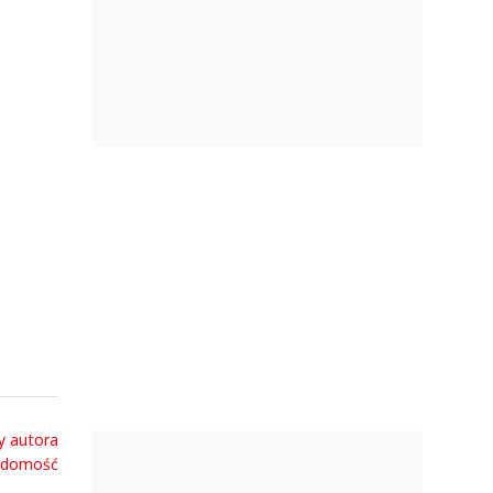
i??
y autora
adomość