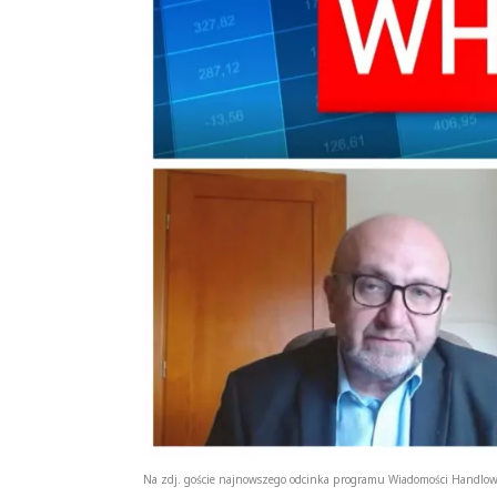
Na zdj. goście najnowszego odcinka programu Wiadomości Handlowe 