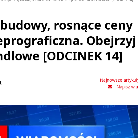
rosnące ceny drobiu, opłata reprograficzna. Obejrzyj Wiadomości Handlowe [ODCINEK 14]
dbudowy, rosnące ceny
eprograficzna. Obejrzyj
dlowe [ODCINEK 14]
Najnowsze artykuł
L
Napisz wi