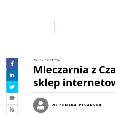
28.07.2026 / 16:54
Mleczarnia z Cz
sklep internetow
This commen
To zakrawa o skandal, tak bardzo chcą żebyśmy byli j
WERONIKA PISARSKA