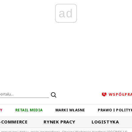
ad
WSPÓŁPR
ZY
RETAIL MEDIA
MARKI WŁASNE
PRAWO I POLITY
-COMMERCE
RYNEK PRACY
LOGISTYKA