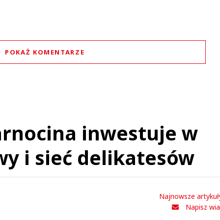
POKAŻ KOMENTARZE
Komentarze (
1
)
arnocina inwestuje w
Martyr
y i sieć delikatesów
21.05.2021 / 00:23
t was minimized by the moderator on the site
ak "na zachodzie" bo tam jest taki podatek, ale ile podatków mamy i jakie mamy zarobk
Nienormalny kraj
Najnowsze artykuł
Martyr
Odpowiedz
Napisz wi
0