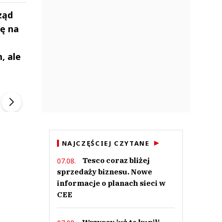
ząd
ę na
, ale
ek
Szefem być Sezon 2
Marcin Przybysz
▶
▶
NAJCZĘŚCIEJ CZYTANE
Tesco coraz bliżej
07.08.
sprzedaży biznesu. Nowe
informacje o planach sieci w
CEE