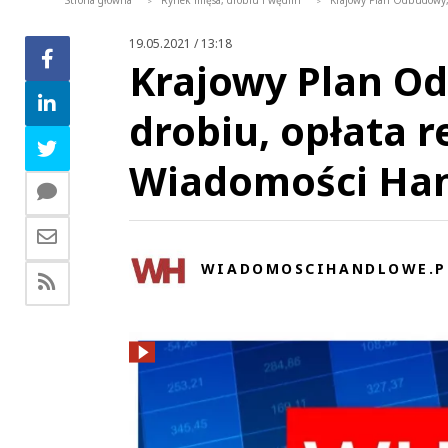
Strona główna
Rynek mięsa, drobiu i wędlin
Krajowy Plan Odbudowy, 
>
>
19.05.2021 / 13:18
Krajowy Plan O
drobiu, opłata r
Wiadomości Han
WIADOMOSCIHANDLOWE.P