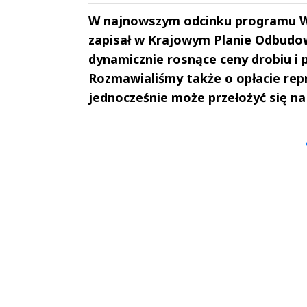
W najnowszym odcinku programu Wi
zapisał w Krajowym Planie Odbudow
dynamicznie rosnące ceny drobiu i
Rozmawialiśmy także o opłacie rep
jednocześnie może przełożyć się na
Andrzej i Marta
Marta i An
Sterniccy
Sterniccy
▶
▶