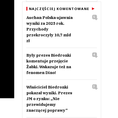
NAJCZĘŚCIEJ KOMENTOWANE
Auchan Polska ujawnia
5
wyniki za 2025 rok.
Przychody
przekroczyły 10,7 mld
zł
Były prezes Biedronki
4
komentuje przejęcie
Żabki. Wskazuje też na
fenomen Dino!
Właściciel Biedronki
3
pokazał wyniki. Prezes
JM o rynku: „Nie
przewidujemy
znaczącej poprawy”