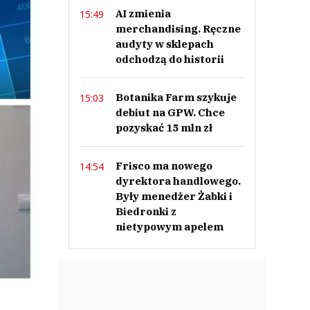
AI zmienia
15:49
merchandising. Ręczne
audyty w sklepach
odchodzą do historii
Botanika Farm szykuje
15:03
debiut na GPW. Chce
pozyskać 15 mln zł
Frisco ma nowego
14:54
dyrektora handlowego.
Były menedżer Żabki i
Biedronki z
nietypowym apelem