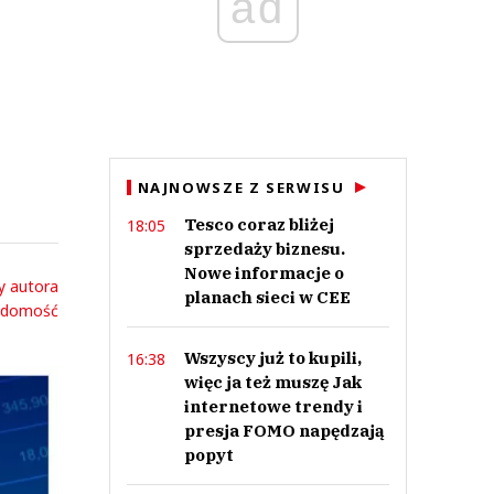
ad
NAJNOWSZE Z SERWISU
Tesco coraz bliżej
18:05
sprzedaży biznesu.
Nowe informacje o
y autora
planach sieci w CEE
adomość
Wszyscy już to kupili,
16:38
więc ja też muszę Jak
internetowe trendy i
presja FOMO napędzają
popyt