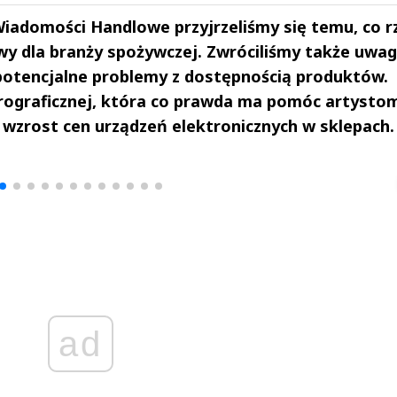
adomości Handlowe przyjrzeliśmy się temu, co r
y dla branży spożywczej. Zwróciliśmy także uwag
 potencjalne problemy z dostępnością produktów.
rograficznej, która co prawda ma pomóc artystom
 wzrost cen urządzeń elektronicznych w sklepach.
drzej
Michał Stężalski
FineDiningWe
▶
▶
ad