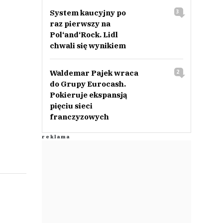
System kaucyjny po
3
raz pierwszy na
Pol‘and‘Rock. Lidl
chwali się wynikiem
Waldemar Pajek wraca
2
do Grupy Eurocash.
Pokieruje ekspansją
pięciu sieci
franczyzowych