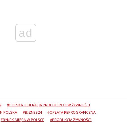
ad
R
#POLSKA FEDERACJA PRODUCENTÓW ŻYWNOŚCI
N POLSKA
#BIZNES24
#OPŁATA REPROGRAFICZNA
#RYNEK MIĘSA W POLSCE
#PRODUKCJA ŻYWNOŚCI