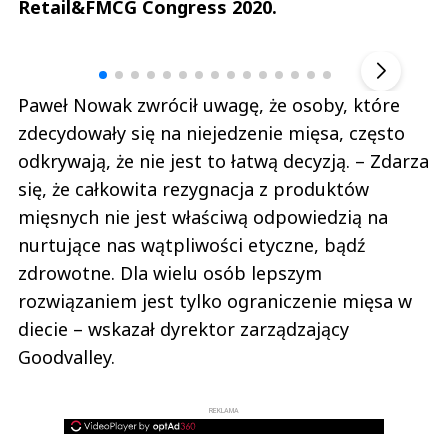
Retail&FMCG Congress 2020.
Andrzej i Marta Sterniccy
Marta i 
▶
Paweł Nowak zwrócił uwagę, że osoby, które
zdecydowały się na niejedzenie mięsa, często
odkrywają, że nie jest to łatwą decyzją. – Zdarza
się, że całkowita rezygnacja z produktów
mięsnych nie jest właściwą odpowiedzią na
nurtujące nas wątpliwości etyczne, bądź
zdrowotne. Dla wielu osób lepszym
rozwiązaniem jest tylko ograniczenie mięsa w
diecie – wskazał dyrektor zarządzający
Goodvalley.
REKLAMA