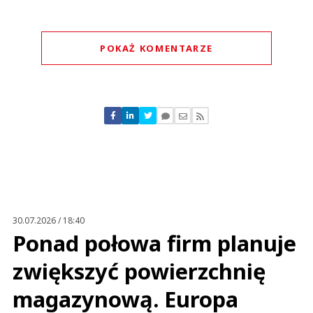
POKAŻ KOMENTARZE
Komentarze (
0
)
Nie znaleziono komentarzy
Zostaw swoje komentarze
Imię (Wymagane)
Anuluj
Prześlij komentarz
30.07.2026 / 18:40
Ponad połowa firm planuje
zwiększyć powierzchnię
magazynową. Europa