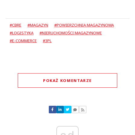
#CBRE
#MAGAZYN
#POWIERZCHNIA MAGAZYNOWA
#LOGISTYKA
#NIERUCHOMOŚCI MAGAZYNOWE
#E-COMMERCE
#3PL
POKAŻ KOMENTARZE
Komentarze (
0
)
Nie znaleziono komentarzy
Zostaw swoje komentarze
Imię (Wymagane)