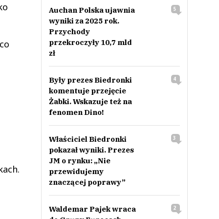
ko
Auchan Polska ujawnia
5
wyniki za 2025 rok.
Przychody
przekroczyły 10,7 mld
 co
zł
Były prezes Biedronki
4
komentuje przejęcie
Żabki. Wskazuje też na
fenomen Dino!
Właściciel Biedronki
3
pokazał wyniki. Prezes
JM o rynku: „Nie
kach.
przewidujemy
znaczącej poprawy”
Waldemar Pajek wraca
2