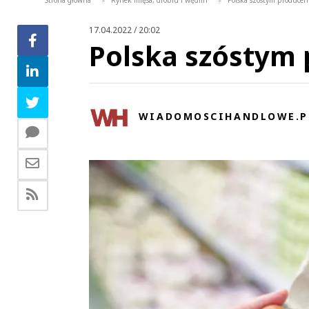
Strona główna
Rynek mięsa, drobiu i wędlin
Polska szóstym producen
>
>
17.04.2022 / 20:02
Polska szóstym 
WIADOMOSCIHANDLOWE.P