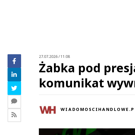
Zo
27.07.2026 / 11:08
Żabka pod presją
komunikat wywr
WIADOMOSCIHANDLOWE.P