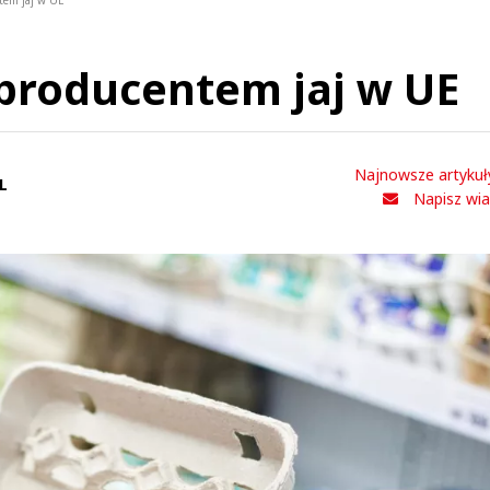
tem jaj w UE
producentem jaj w UE
Najnowsze artykuł
L
Napisz wi