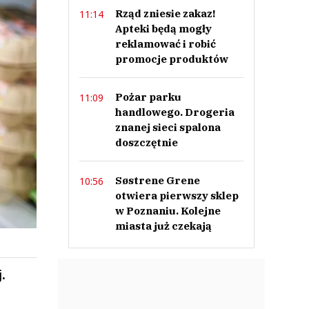
Rząd zniesie zakaz!
11:14
Apteki będą mogły
reklamować i robić
promocje produktów
Pożar parku
11:09
handlowego. Drogeria
znanej sieci spalona
doszczętnie
Søstrene Grene
10:56
otwiera pierwszy sklep
w Poznaniu. Kolejne
miasta już czekają
.
ek
Szefem być Sezon 2
Marcin Przybysz