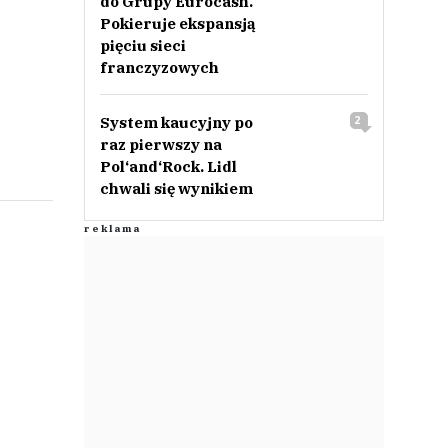
do Grupy Eurocash.
Pokieruje ekspansją
pięciu sieci
franczyzowych
System kaucyjny po
2
raz pierwszy na
Pol‘and‘Rock. Lidl
chwali się wynikiem