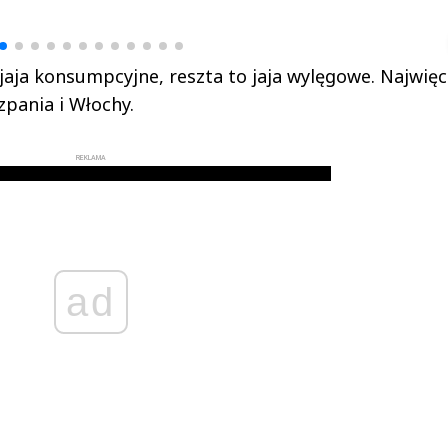
▶
▶
 jaja konsumpcyjne, reszta to jaja wylęgowe. Najwięce
zpania i Włochy.
REKLAMA
ad