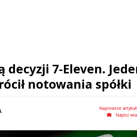
Nie znaleziono komentarzy
staw swoje komentarze
Imię (Wymagane)
Anuluj
Prześlij komentarz
 decyzji 7-Eleven. Jed
ócił notowania spółki
Najnowsze artykuł
L
Napisz wi