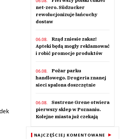
Pierwszy polski cukier
06.08.
net-zero. Südzucker
rewolucjonizuje łańcuchy
dostaw
Rząd zniesie zakaz!
06.08.
Apteki będą mogły reklamować
i robić promocje produktów
Pożar parku
06.08.
handlowego. Drogeria znanej
sieci spalona doszczętnie
Søstrene Grene otwiera
06.08.
pierwszy sklep w Poznaniu.
adek
Kolejne miasta już czekają
NAJCZĘŚCIEJ KOMENTOWANE