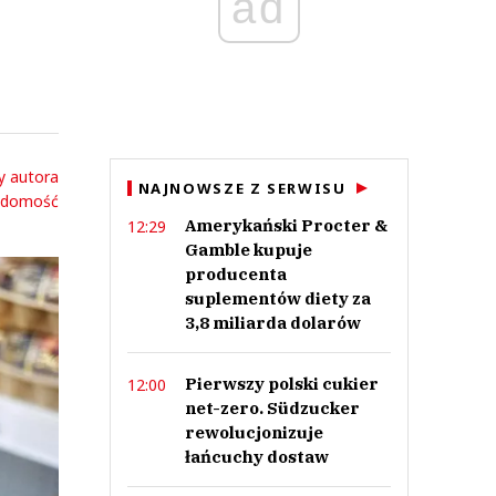
ad
y autora
NAJNOWSZE Z SERWISU
adomość
Amerykański Procter &
12:29
Gamble kupuje
producenta
suplementów diety za
3,8 miliarda dolarów
Pierwszy polski cukier
12:00
net-zero. Südzucker
rewolucjonizuje
łańcuchy dostaw