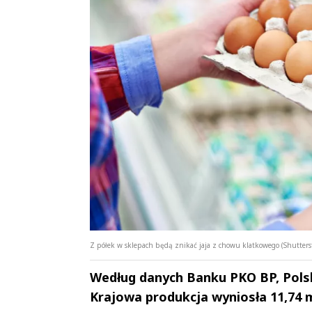
Z półek w sklepach będą znikać jaja z chowu klatkowego (Shutters
Według danych Banku PKO BP, Polska
Krajowa produkcja wyniosła 11,74 ml
Andrzej i Marta
Marta i An
Sterniccy
Sterniccy