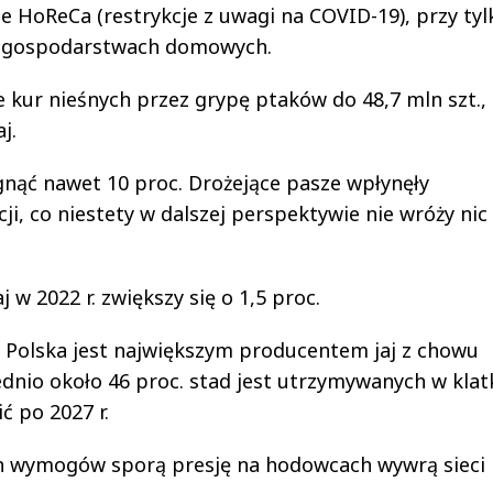
 HoReCa (restrykcje z uwagi na COVID-19), przy tyl
w gospodarstwach domowych.
 kur nieśnych przez grypę ptaków do 48,7 mln szt.,
j.
nąć nawet 10 proc. Drożejące pasze wpłynęły
ji, co niestety w dalszej perspektywie nie wróży nic
j w 2022 r. zwiększy się o 1,5 proc.
że Polska jest największym producentem jaj z chowu
ednio około 46 proc. stad jest utrzymywanych w klat
ć po 2027 r.
ych wymogów sporą presję na hodowcach wywrą sieci