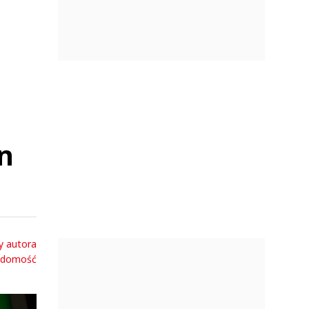
en
y autora
adomość