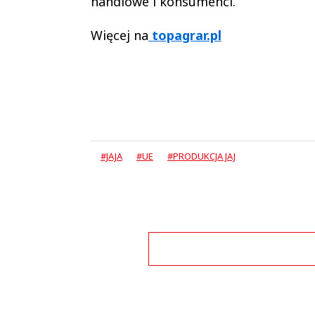
handlowe i konsumenci.
Więcej na
topagrar.pl
#JAJA
#UE
#PRODUKCJA JAJ