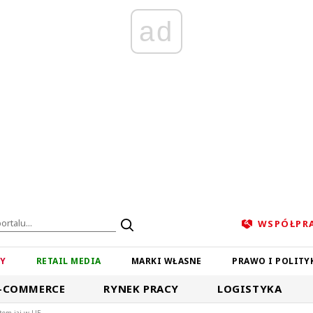
ad
WSPÓŁPR
ZY
RETAIL MEDIA
MARKI WŁASNE
PRAWO I POLITY
-COMMERCE
RYNEK PRACY
LOGISTYKA