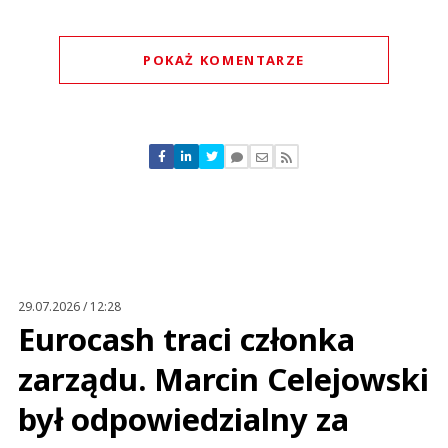
POKAŻ KOMENTARZE
Komentarze (
0
)
Nie znaleziono komentarzy
Zostaw swoje komentarze
Imię (Wymagane)
Anuluj
Prześlij komentarz
29.07.2026 / 12:28
Eurocash traci członka
zarządu. Marcin Celejowski
był odpowiedzialny za