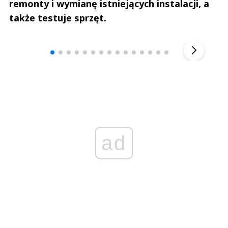
remonty i wymianę istniejących instalacji, a
także testuje sprzęt.
Andrzej i Marta Sterniccy
Marta i 
▶
ad