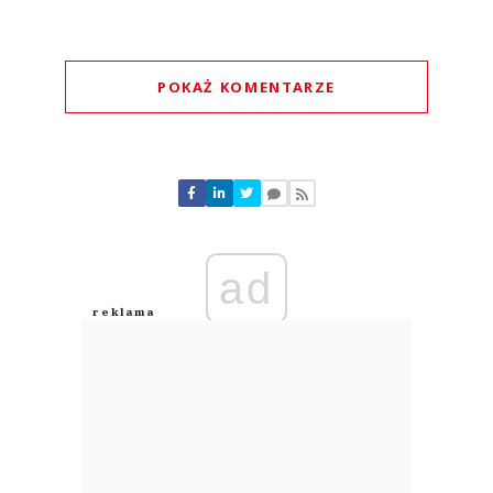
POKAŻ KOMENTARZE
Komentarze (
0
)
Nie znaleziono komentarzy
Zostaw swoje komentarze
Imię (Wymagane)
ad
Anuluj
Prześlij komentarz