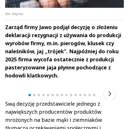
((fot. Selgros))
Zarząd firmy Jawo podjął decyzję o złożeniu
deklaracji rezygnacji z używania do produkcji
wyrobów firmy, m.in. pierogów, klusek czy
naleśników, jaj „trójek”. Najpóźniej do roku
2025 firma wycofa ostatecznie z produkcji
pasteryzowane jaja płynne pochodzące z
hodowli klatkowych.
Andrzej i Marta Sterniccy
Marta i 
▶
Swą decyzję przedstawiciele jednego z
największych producentów produktów
mrożonych na bazie mąki i ziemniaków
tłumaczą oczekiwaniami społecznymi i