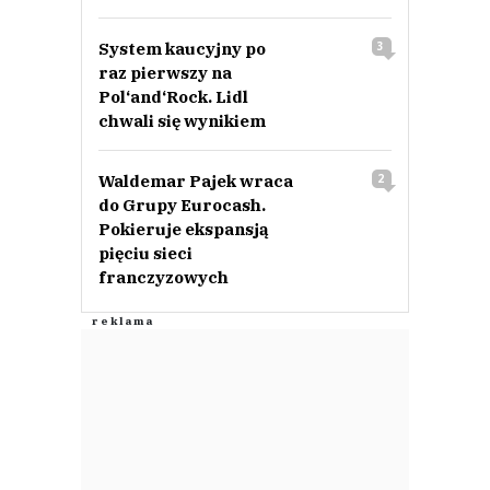
System kaucyjny po
3
raz pierwszy na
Pol‘and‘Rock. Lidl
chwali się wynikiem
Waldemar Pajek wraca
2
do Grupy Eurocash.
Pokieruje ekspansją
pięciu sieci
franczyzowych