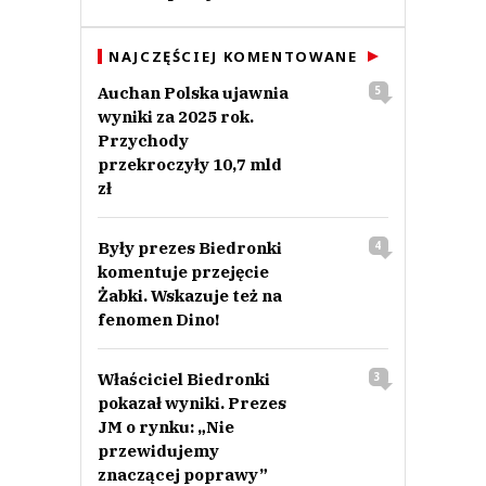
NAJCZĘŚCIEJ KOMENTOWANE
Auchan Polska ujawnia
5
wyniki za 2025 rok.
Przychody
przekroczyły 10,7 mld
zł
Były prezes Biedronki
4
komentuje przejęcie
Żabki. Wskazuje też na
fenomen Dino!
Właściciel Biedronki
3
pokazał wyniki. Prezes
JM o rynku: „Nie
przewidujemy
znaczącej poprawy”