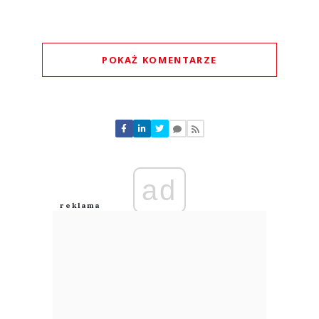
POKAŻ KOMENTARZE
Komentarze (
0
)
Nie znaleziono komentarzy
Zostaw swoje komentarze
Imię (Wymagane)
ad
Anuluj
Prześlij komentarz