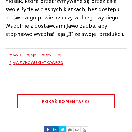
niosek, które przetrzymywane są przez całe
swoje życie w ciasnych klatkach, bez dostępu
do świeżego powietrza czy wolnego wybiegu.
Wspólnie z dostawcami Jawo zadba, aby
stopniowo wycofać jaja „3” ze swojej produkcji.
#JAWO
#JAJA
#RYNEK JAJ
#JAJA Z CHOWU KLATKOWEGO
POKAŻ KOMENTARZE
Komentarze (
0
)
Nie znaleziono komentarzy