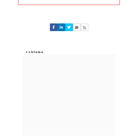
Komentarze (
0
)
Nie znaleziono komentarzy
Zostaw swoje komentarze
Imię (Wymagane)
Anuluj
Prześlij komentarz