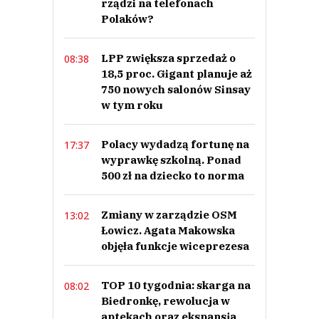
rządzi na telefonach
Polaków?
LPP zwiększa sprzedaż o
08:38
18,5 proc. Gigant planuje aż
750 nowych salonów Sinsay
w tym roku
Polacy wydadzą fortunę na
17:37
wyprawkę szkolną. Ponad
500 zł na dziecko to norma
Zmiany w zarządzie OSM
13:02
Łowicz. Agata Makowska
objęła funkcje wiceprezesa
TOP 10 tygodnia: skarga na
08:02
Biedronkę, rewolucja w
aptekach oraz ekspansja