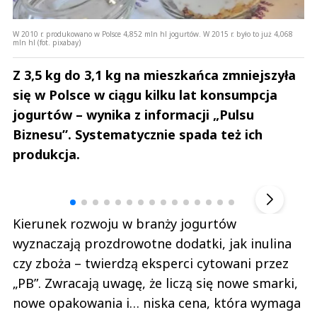
W 2010 r. produkowano w Polsce 4,852 mln hl jogurtów. W 2015 r. było to już 4,068
mln hl (fot. pixabay)
Z 3,5 kg do 3,1 kg na mieszkańca zmniejszyła
się w Polsce w ciągu kilku lat konsumpcja
jogurtów – wynika z informacji „Pulsu
Biznesu”. Systematycznie spada też ich
produkcja.
Andrzej i Marta Sterniccy
Marta i 
▶
Kierunek rozwoju w branży jogurtów
wyznaczają prozdrowotne dodatki, jak inulina
czy zboża – twierdzą eksperci cytowani przez
„PB”. Zwracają uwagę, że liczą się nowe smarki,
nowe opakowania i… niska cena, która wymaga