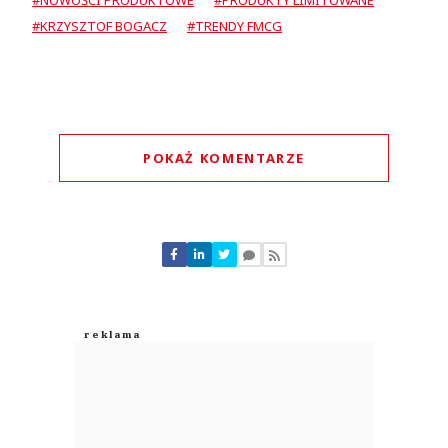
#NOWOŚCI PRODUKTOWE
#PRODUKTY LIMITOWANE
#KRZYSZTOF BOGACZ
#TRENDY FMCG
POKAŻ KOMENTARZE
Komentarze (
0
)
Nie znaleziono komentarzy
Zostaw swoje komentarze
Imię (Wymagane)
Anuluj
Prześlij komentarz