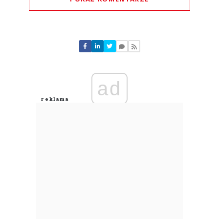
Komentarze (
0
)
Nie znaleziono komentarzy
Zostaw swoje komentarze
Imię (Wymagane)
ad
Anuluj
Prześlij komentarz