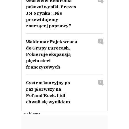
Właściciel Biedronki
pokazał wyniki. Prezes
JM o rynku: „Nie
przewidujemy
znaczącej poprawy”
Waldemar Pajek wraca
2
do Grupy Eurocash.
Pokieruje ekspansją
pięciu sieci
franczyzowych
System kaucyjny po
2
raz pierwszy na
Pol‘and‘Rock. Lidl
chwali się wynikiem