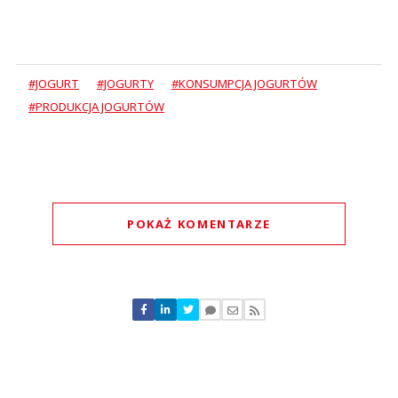
#JOGURT
#JOGURTY
#KONSUMPCJA JOGURTÓW
#PRODUKCJA JOGURTÓW
POKAŻ KOMENTARZE
Komentarze (
0
)
Nie znaleziono komentarzy
Zostaw swoje komentarze
Imię (Wymagane)