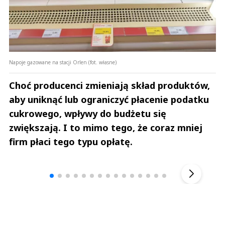
Napoje gazowane na stacji Orlen (fot. własne)
Choć producenci zmieniają skład produktów,
aby uniknąć lub ograniczyć płacenie podatku
cukrowego, wpływy do budżetu się
zwiększają. I to mimo tego, że coraz mniej
firm płaci tego typu opłatę.
Andrzej i Marta Sterniccy
Marta i 
▶