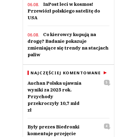
InPost leci w kosmos!
06.08.
Przewiózł polskiego satelitę do
USA
Co kierowcy kupują na
06.08.
drogę? Badanie pokazuje
zmieniające się trendy na stacjach
paliw
NAJCZĘŚCIEJ KOMENTOWANE
Auchan Polska ujawnia
5
wyniki za 2025 rok.
Przychody
przekroczyły 10,7 mld
zł
Były prezes Biedronki
4
komentuje przejęcie