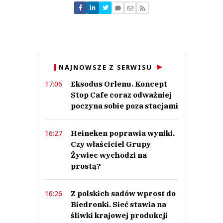
hej
15.11.2022 / 00:39
NAJNOWSZE Z SERWISU
This comment was minimized by the moderator on the site
Eksodus Orlenu. Koncept
17:06
To fakt, napoje bez cukru albo z "przepisowymi" 50g cukru tak samo
drogie jak te opodatkowane. Puszka pandory to drobiazg przy kaczym
Stop Cafe coraz odważniej
synu. Jedna wielka paranoja i schizofrenia.
poczyna sobie poza stacjami
hej
Odpowiedz
Heineken poprawia wyniki.
16:27
0
Czy właściciel Grupy
0
Żywiec wychodzi na
prostą?
Z polskich sadów wprost do
16:26
Biedronki. Sieć stawia na
Dorota
śliwki krajowej produkcji
13.11.2022 / 15:13