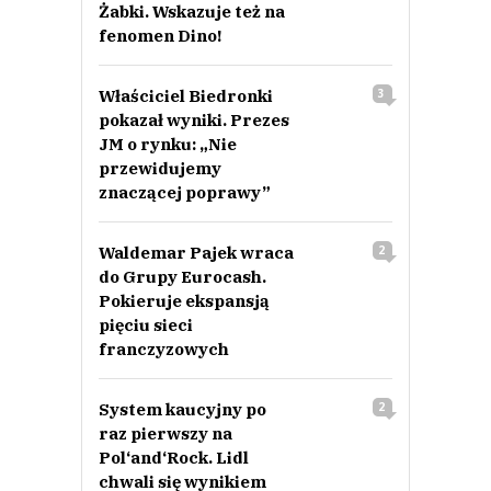
Żabki. Wskazuje też na
fenomen Dino!
Właściciel Biedronki
3
pokazał wyniki. Prezes
JM o rynku: „Nie
przewidujemy
znaczącej poprawy”
Waldemar Pajek wraca
2
do Grupy Eurocash.
Pokieruje ekspansją
pięciu sieci
franczyzowych
System kaucyjny po
2
raz pierwszy na
Pol‘and‘Rock. Lidl
chwali się wynikiem